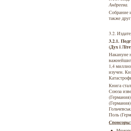
Андреева.
Собрание 
также друг
3.2. Издат
3.
2.1.
Подг
(Дух і Літе
Накануне 
важнейших 
1,4 миллио
изучен. Кн
Катастроф
Книга ста
Союза изв
(Германия
(Германия
Гольчевськ
Поль (Гер
Спонсоры
Мемори