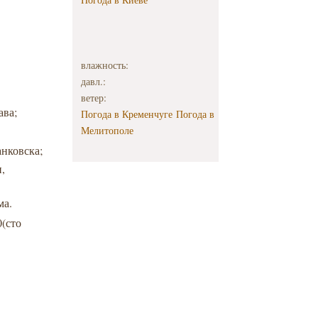
влажность:
давл.:
ветер:
ава;
Погода в Кременчуге
Погода в
Мелитополе
нковска;
,
ма.
(сто