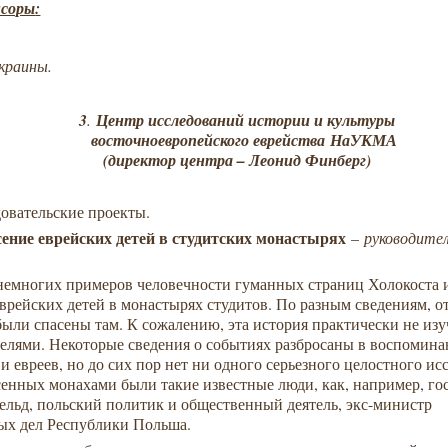
соры
:
краины
.
3
.
Центр исследований истории и культуры
восточноевропейского еврейства
НаУКМА
(директор центра – Леонид Финберг)
довательские проекты.
ение еврейских детей в студитских монастырях
–
руководите
немногих примеров человечности гуманных страниц Холокоста 
врейских детей в монастырях студитов. По разным сведениям, от
были спасены там. К сожалению, эта история практически не изу
телями. Некоторые сведения о событиях разбросаны в воспомин
и евреев, но до сих пор нет ни одного серьезного целостного ис
сенных монахами были такие известные люди, как, например, го
ельд, польский политик и общественный деятель, экс-министр
ых дел Республики Польша.