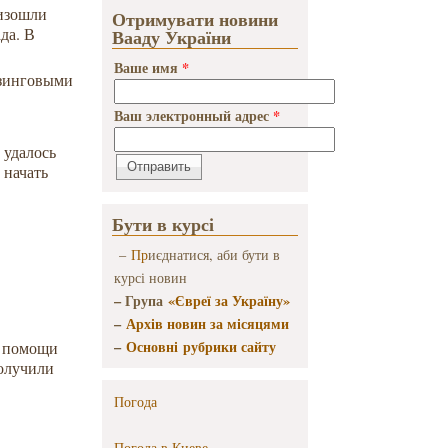
оизошли
Отримувати новини
да. В
Вааду України
Ваше имя
*
йзинговыми
Ваш электронный адрес
*
 удалось
 начать
Бути в курсі
–
Пр
иєднатися, аби бути в
курсі новин
– Група
«Євреї за Україну»
–
Архів новин за місяцями
–
Основні рубрики сайту
 помощи
олучили
Погода
Погода в
Киеве