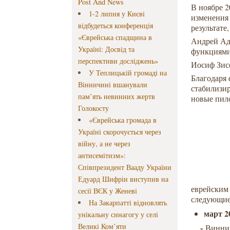
Post And News
В ноябре 
1-2 липня у Києві
изменения 
відбудеться конференція
результате
«Єврейська спадщина в
Андрей Ад
Україні: Досвід та
функциями
перспективи досліджень»
Иосиф Зис
У Теплицькій громаді на
Благодаря 
Вінничині вшанували
стабилизир
пам’ять невинних жертв
новые пил
Голокосту
«Єврейська громада в
Україні скорочується через
війну, а не через
антисемітизм»:
Співпрезидент Вааду України
В 2015 г
Едуард Шифрін виступив на
еврейским
сесії ВЄК у Женеві
следующие
На Закарпатті відновлять
март 2
унікальну синагогу у селі
Великі Ком’яти
-
Винни