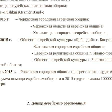
ницкая иудейская религиозная община;
а «Pushkin Klezmer Band»;
2015 г. –
Черкасская городская еврейская община;
-
Черкасская областная еврейская община;
-
Хмельницкая городская еврейская община;
 2015 г. -
Общество еврейской культуры «Добродий» г. Богусл
-
Фастовская городская еврейская община;
-
Еврейская религиозная община г. Ивано-Фра
-
Общество еврейской культуры г. Золотоноши
ской области;
рь 2015 г.
– Ровенская городская община прогрессисного иудаиз
сумма помощи еврейским общинам в 2015 году составила 100000
грн.
2.
Центр еврейского образования