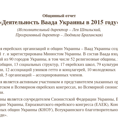
Общинный отчет
«Деятельность Ваада Украины в 2015 году
(Исполнительный директор – Лев Шпильский,
Программный директор – Людмила Брагинская)
я еврейских организаций и общин Украины – Ваад Украины соз
1 г. и зарегистрирована Минюстом Украины. В состав Ваада вхо
й из 90 городов Украины, в том числе 52 религиозные общины, 
общин, 13 социальных структур, 17 еврейских школ, 79 культур
и, 12 ассоциаций узников гетто и концлагерей, 10 молодежных
й, 5 организаций – ассоциированных членов.
я является активным участником и представителем указанных о
атском и Всемирном еврейских конгрессах, во Всемирной сионис
ии.
ины является соучредителем Сионистской Федерации Украины, 
ии Украины, Евроазиатского еврейского конгресса (ЕАЕК), Кон
ных общин Украины (КНОУ), Всеукраинского благотворительно
ди».