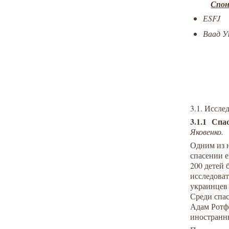
Спон
Е
SFJ
Ваад У
3.1. Иссле
3.
1.1
Спас
Яковенко
.
Одним из 
спасении е
200 детей 
исследова
украинцев 
Среди спа
Адам Ротф
иностранн