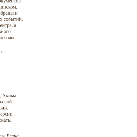
документов
аинском,
обраны и
ех событий,
ентра, а
ьного
рого мы
ы.
ш, Акима
ьевой.
фии,
версии
скать.
ль: Елена