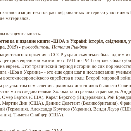
и каталогизация текстов расшифрованных интервью участников 
ие материалов.
ельская деятельность.
отовка и издание книги «ШОА в Україні: історія, свідчення, 
ра, 2015) -
руководитель: Наталия Рындюк
нацистского вторжения в СССР украинская земля была одним из
центров еврейской жизни, но с 1941 по 1944 год здесь было уб
на евреев. Этот трагический период истории до сих пор недоста
ига «Шоа в Украине» - это еще один шаг в исследовании учены
ы восточноевропейского еврейства в годы Второй мировой войн
ла результатом осмысления архивных источников бывшего Совет
естными исследователями Холокоста из разных стран мира: Анд
), Омер Бартов (США), Карел Беркгоф (Нидерланды), Рэй Брандо
), Мартин Дин (США), Деннис Делетант (Великобритания), Фран
ий (Германия), Александр Круглов (Украина), Венди Лауэр (СШ
мания), Тимоти Снайдер (США).
:
альный музей Холокоста США