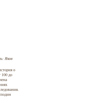
ль:
Яков
история о
 100 до
чена
аниях
следования.
сподин