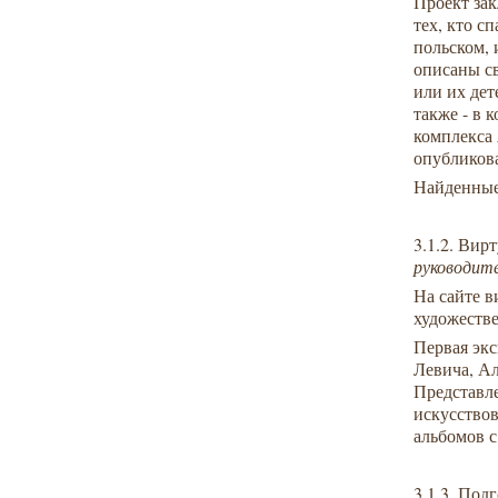
Проект за
тех, кто с
польском,
описаны св
или их дет
также - в 
комплекса
опубликова
Найденные
3.1.2. Вир
р
уководите
На сайте в
художеств
Первая экс
Левича, А
Представл
искусствов
альбомов с
3.1.3. По