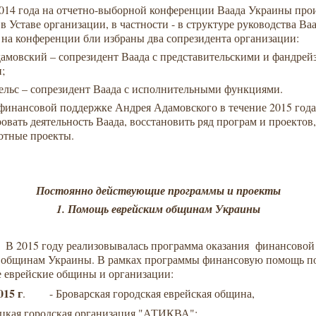
2014 года на отчетно-выборной конференции Ваада Украины пр
в Уставе организации, в частности - в структуре руководства Ваа
, на конференции бли избраны два сопрезидента организации:
амовский – сопрезидент Ваада с представительскими и фандре
;
ельс – сопрезидент Ваада с исполнительными функциями.
финансовой поддержке Андрея Адамовского в течение 2015 года
овать деятельность Ваада, восстановить ряд програм и проектов,
отные проекты.
Постоянно действующие программы и проекты
1. Помощь еврейским общинам Украины
оду реализовывалась программа оказания финансовой
 общинам Украины. В рамках программы финансовую помощь п
 еврейские общины и организации:
015 г
. - Броварская городская еврейская община,
цкая городская организация "АТИКВА";