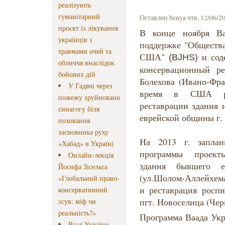
реалізують
гуманітарний
Оставлен
benya
чтв, 12/06/20
проєкт із лікування
В конце ноября В
українців з
поддержке "Общества
травмами очей та
США"
и сод
(BJHS)
обличчя внаслідок
консервационный ре
бойових дій
Болехова (Ивано-Фра
У Гадячі через
время в США раз
пожежу зруйновано
реставрации здания 
синагогу біля
еврейской общины г. 
поховання
засновника руху
На 2013 г. заплан
«Хабад» в Україні
программы проект
Онлайн-лекція
здания бывшего е
Йосифа Зісельса
(ул.Шолом-Аллейхема
«Глобальний право-
и реставрация росп
консервативний
пгт. Новоселица (Чер
зсув: міф чи
реальність?»
Программа Ваада Укр
Ваад України