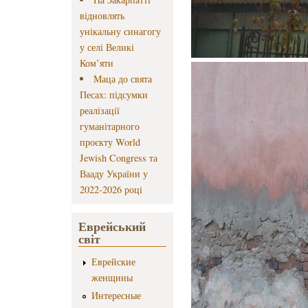
відновлять
унікальну синагогу
у селі Великі
Ком’яти
Маца до свята
Песах: підсумки
реалізації
гуманітарного
проєкту World
Jewish Congress та
Вааду України у
2022-2026 році
Еврейський
світ
Еврейские
женщины
Интересные