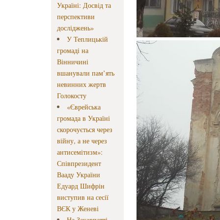
Україні: Досвід та
перспективи
досліджень»
У Теплицькій
громаді на
Вінничині
вшанували пам’ять
невинних жертв
Голокосту
«Єврейська
громада в Україні
скорочується через
війну, а не через
антисемітизм»:
Співпрезидент
Вааду України
Едуард Шифрін
виступив на сесії
ВЄК у Женеві
На Закарпатті