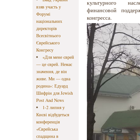
культурного нас
взяв участь у
финансовой поддерж
Форумі
конгресса.
національних
директорів
Всесвітнього
Єврейського
Конгресу
«Для мене єврей
— це єврей. Немає
значення, де він
живе. Ми — одна
родина»: Едуард
Шифрін для Jewish
Post And News
1-2 липня у
Києві відбудеться
конференція
«Єврейська
спадщина в