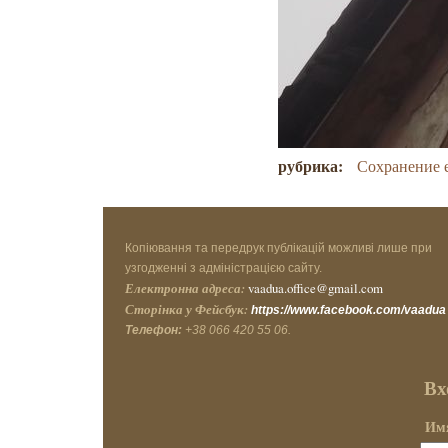
рубрика:
Сохранение 
Копіювання та передрук публікацій можливі лише при
узгодженні з адміністрацією сайту.
Електронна адреса:
vaadua.office@gmail.com
Сторінка у Фейсбук:
https://www.facebook.com/vaadua
Телефон:
+38 066 420 55 06.
Вх
Имя