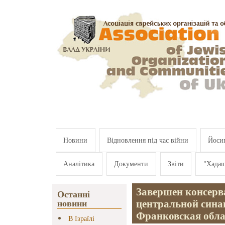
Перейти к основному содержанию
Новини
Відновлення під час війни
Йосип
Аналітика
Документи
Звіти
"Хада
Завершен консер
Останні
центральной синаг
новини
Франковская обла
В Ізраїлі