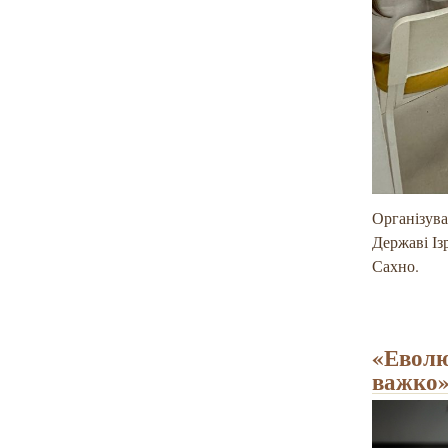
Організува
Державі Із
Сахно.
«Еволю
важко»