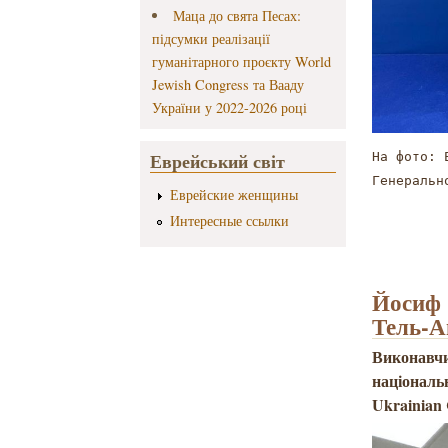
Маца до свята Песах:
підсумки реалізації
гуманітарного проєкту World
Jewish Congress та Вааду
України у 2022-2026 році
Еврейський світ
На фото: 
Генеральн
Еврейские женщины
Интересные ссылки
Йосиф З
Тель-А
Виконавчи
національ
Ukrainian 