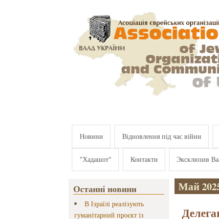
Перейти к основному содержанию
Новини
Відновлення під час війни
"Хадашот"
Контакти
Эксклюзив Ва
Май 202
Останні новини
В Ізраїлі реалізують
Делега
гуманітарний проєкт із