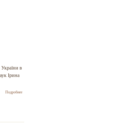
 України в
аук Ірина
о Йосиф
Подробнее
Зісельс
став
гостем
Ukrainian
Cultural
Center в
Тель-
Авіві