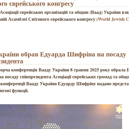
ого єврейського конгресу
Асоціації єврейських організацій та общин (Ваад) України вз
ьній Асамблеї Світового єврейського конгресу (
World Jewish C
країни обрав Едуарда Шифріна на посаду
езидента
борча конференція Вааду України 8 травня 2025 року обрала 
а посаду співпрезидента Асоціації єврейських громад та общ
конференції Вааду України Едуарду Шифріну надано предста
нгові функції.