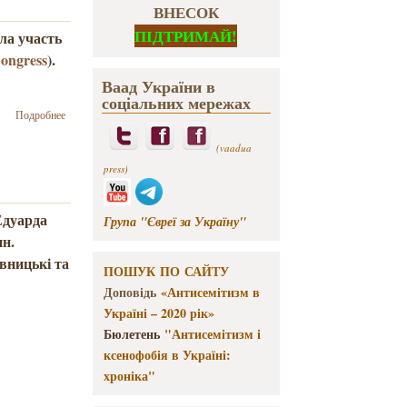
ВНЕСОК
ПІДТРИМАЙ!
яла участь
ongress
).
Ваад України в
соціальних мережах
о Делегація
Подробнее
Вааду
України
(vaadua
взяла
press)
участь у
Генасамблеї
Світового
Едуарда
Група "Євреї за Україну"
єврейського
ин.
конгресу
вницькі та
ПОШУК ПО САЙТУ
Доповідь
«Антисемітизм в
Україні – 2020 рік»
Бюлетень
"Антисемітизм і
ксенофобія в Україні:
хроніка"