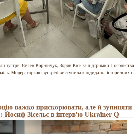
ли зустріч Євген Корнійчук, Зорян Кісь за підтримки Посольства
раїль. Модераторкою зустрічі виступила кандидатка історичних н
цію важко прискорювати, але й зупиняти
: Йосиф Зісельс в інтерв'ю Ukraїner Q