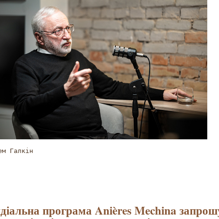
ем Галкін
діальна програма Anières Mechina запрош