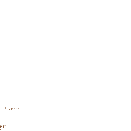
2025
о «Еволюцію
Подробнее
важко
прискорювати,
але й зупиняти
ує
важко»: