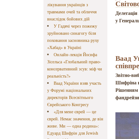
Світов
лікування українців з
травмами очей та обличчя
Делегація 
внаслідок бойових дій
у Генерал
У Гадячі через пожежу
зруйновано синагогу біля
поховання засновника руху
«Хабад» в Україні
Онлайн-лекція Йосифа
Ваад У
Зісельса «Глобальний право-
співпр
консервативний зсув: міф чи
Звітно-ви
реальність?»
Шифріна н
Ваад України взяв участь
Рішенням 
у Форумі національних
фандрейзи
директорів Всесвітнього
Єврейського Конгресу
«Для мене єврей — це
єврей. Немає значення, де він
живе. Ми — одна родина»:
Едуард Шифрін для Jewish