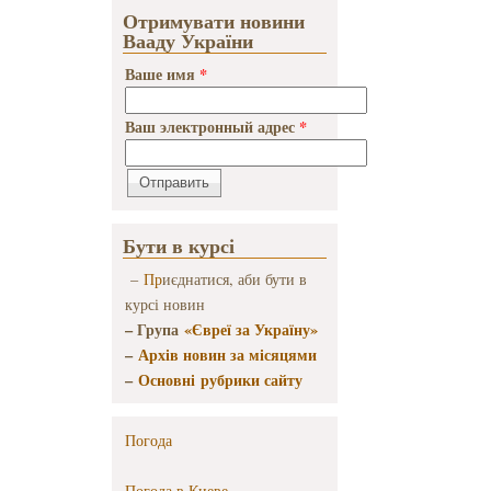
Отримувати новини
Вааду України
Ваше имя
*
Ваш электронный адрес
*
Бути в курсі
–
Пр
иєднатися, аби бути в
курсі новин
– Група
«Євреї за Україну»
–
Архів новин за місяцями
–
Основні рубрики сайту
Погода
Погода в
Киеве