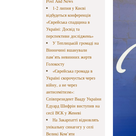
Post And News
1-2 липня у Києві
відбудеться конференція
«Єврейська спадщина в
Україні: Досвід та
перспективи досліджень»
У Теплицькій громаді на
Вінничині вшанували
пам’ять невинних жертв
Голокосту
«Єврейська громада в
Україні скорочується через
війну, а не через
антисемітизм»:
Співпрезидент Вааду України
Едуард Шифрін виступив на
сесії ВЄК у Женеві
На Закарпатті відновлять
унікальну синагогу у селі
Великі Ком’яти