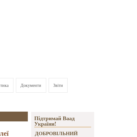
ітика
Документи
Звіти
Підтримай Ваад
України!
леї
ДОБРОВІЛЬНИЙ