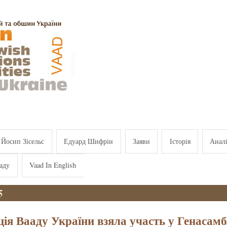
Йосип Зісельс
Едуард Шифрін
Заяви
Історія
Анал
аду
Vaad In English
5
ція Вааду України взяла участь у Генасамб