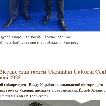
Едуард Шифрін та Йосиф Зісельс під час

ої Асамблеї Світового єврейського конгресу
ісельс став гостем Ukrainian Cultural Cent
віві 2025
й співпрезидент Вааду України та виконавчий віцепрезидент
них громад України, дисидент, правозахисник Йосиф Зісельс с
Cultural Center в Тель-Авіві.