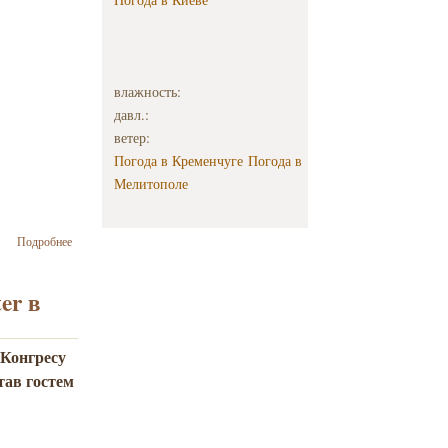
влажность:
давл.:
ветер:
Погода в Кременчуге
Погода в
Мелитополе
о Ваад
Подробнее
України обрав
Едуарда
Шифріна на
er в
посаду
співпрезидента
 Конгресу
тав гостем