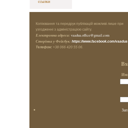
ссылки
Копіювання та передрук публікацій можливі лише при
узгодженні з адміністрацією сайту.
Електронна адреса:
vaadua.office@gmail.com
Сторінка у Фейсбук:
https://www.facebook.com/vaadua
Телефон:
+38 066 420 55 06.
Вх
Имя
Зап