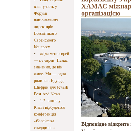
ХАМАС міжнар
взяв участь у
організацією
Форумі
національних
директорів
Всесвітнього
Єврейського
Конгресу
«Для мене єврей
— це єврей. Немає
значення, де він
живе. Ми — одна
родина»: Едуард
Шифрін для Jewish
Post And News
1-2 липня у
Києві відбудеться
конференція
«Єврейська
Відповідне відкрите
спадщина в