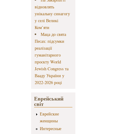
відновлять
унікальну синагогу
у селі Великі
Ком’яти
Маца до свята
Песах: підсумки
реалізації
гуманітарного
проєкту World
Jewish Congress та
Вааду України у
2022-2026 році
Еврейський
світ
Еврейские
женщины
Интересные