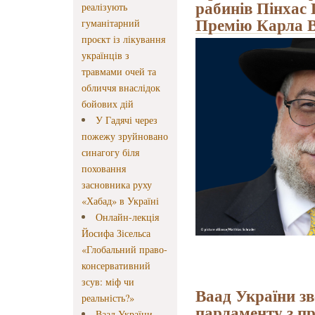
рабинів Пінхас
реалізують
Премію Карла 
гуманітарний
проєкт із лікування
українців з
травмами очей та
обличчя внаслідок
бойових дій
У Гадячі через
пожежу зруйновано
синагогу біля
поховання
засновника руху
«Хабад» в Україні
Онлайн-лекція
Йосифа Зісельса
«Глобальний право-
консервативний
зсув: міф чи
Ваад України зв
реальність?»
парламенту з п
Ваад України