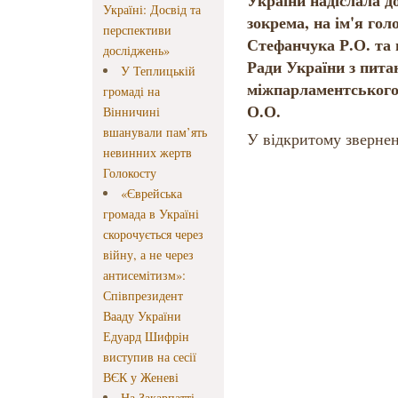
України надіслала д
Україні: Досвід та
зокрема, на ім'я го
перспективи
Стефанчука Р.О. та 
досліджень»
Ради України з пита
У Теплицькій
міжпарламентського
громаді на
О.О.
Вінничині
вшанували пам’ять
У відкритому звернен
невинних жертв
Голокосту
«Єврейська
громада в Україні
скорочується через
війну, а не через
антисемітизм»:
Співпрезидент
Вааду України
Едуард Шифрін
виступив на сесії
ВЄК у Женеві
На Закарпатті