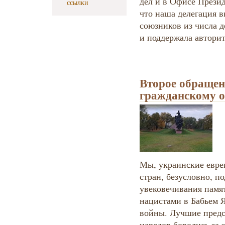
дел и в Офисе Презид
ссылки
что наша делегация в
союзников из числа д
и поддержала автори
Второе обращен
гражданскому 
Мы, украинские евреи
стран, безусловно, п
увековечивания памя
нацистами в Бабьем 
войны. Лучшие предс
народов боролись за 