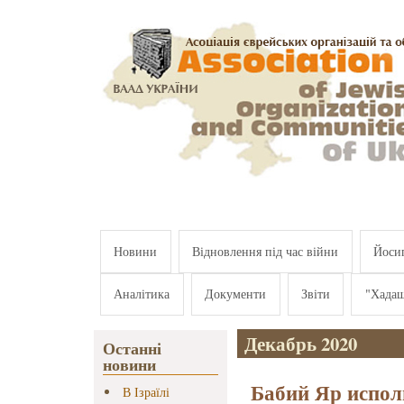
Перейти к основному содержанию
Новини
Відновлення під час війни
Йосип
Аналітика
Документи
Звіти
"Хада
Декабрь 2020
Останні
новини
Бабий Яр испол
В Ізраїлі