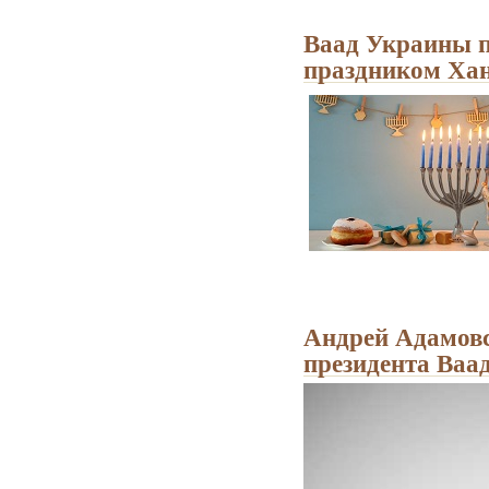
Ваад Украины п
праздником Ха
Андрей Адамовс
президента Ваа