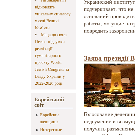
Украинский институт
відновлять
подчеркивает, что не 
унікальну синагогу
оснований проводить
у селі Великі
работы, могущие пот
Ком’яти
повредить захоронени
Маца до свята
Песах: підсумки
реалізації
гуманітарного
Заява президії 
проєкту World
Jewish Congress та
Вааду України у
2022-2026 році
Еврейський
світ
Голосование делегац
Еврейские
недоумение и возмущ
женщины
получить разъяснени
Интересные