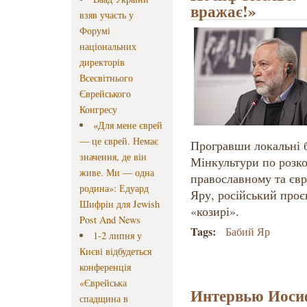
вражає!»
взяв участь у
Форумі
національних
директорів
Всесвітнього
Єврейського
Конгресу
«Для мене єврей
— це єврей. Немає
Програвши локальні б
значення, де він
Мінкультури по розк
живе. Ми — одна
православному та єв
родина»: Едуард
Яру, російський проє
Шифрін для Jewish
«козирі».
Post And News
Tags:
Бабий Яр
1-2 липня у
Києві відбудеться
конференція
«Єврейська
Интервью Иоси
спадщина в