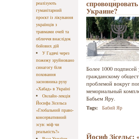
спровоцировать
реалізують
Украине?
гуманітарний
проєкт із лікування
українців з
травмами очей та
обличчя внаслідок
бойових дій
У Гадячі через
пожежу зруйновано
синагогу біля
Более 1000 подписей
поховання
гражданскому общест
засновника руху
проблемой вокруг по
«Хабад» в Україні
мемориальный компле
Онлайн-лекція
Бабьем Яру.
Йосифа Зісельса
Tags:
Бабий Яр
«Глобальний право-
консервативний
зсув: міф чи
реальність?»
Йосиф Зісельс: 
Ваад України