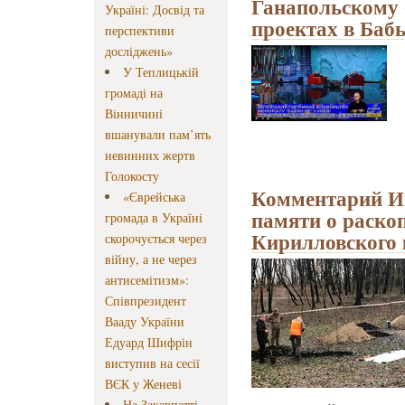
Ганапольскому
Україні: Досвід та
проектах в Баб
перспективи
досліджень»
У Теплицькій
громаді на
Вінничині
вшанували пам’ять
невинних жертв
Голокосту
Комментарий И
«Єврейська
памяти о раскоп
громада в Україні
Кирилловского
скорочується через
війну, а не через
антисемітизм»:
Співпрезидент
Вааду України
Едуард Шифрін
виступив на сесії
ВЄК у Женеві
На Закарпатті