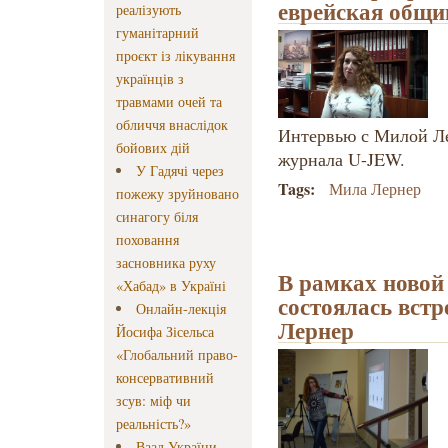
еврейская общи
реалізують
гуманітарний
проєкт із лікування
українців з
травмами очей та
обличчя внаслідок
Интервью с Милой Ле
бойових дій
журнала U-JEW.
У Гадячі через
Tags:
Мила Лернер
пожежу зруйновано
синагогу біля
поховання
засновника руху
В рамках ново
«Хабад» в Україні
состоялась вст
Онлайн-лекція
Лернер
Йосифа Зісельса
«Глобальний право-
консервативний
зсув: міф чи
реальність?»
Ваад України