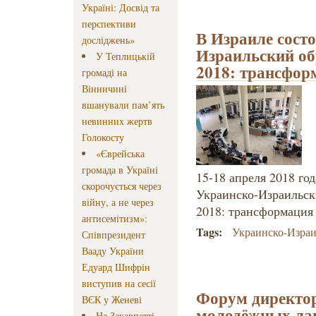
Україні: Досвід та
перспективи
В Израиле сост
досліджень»
Израильский о
У Теплицькій
2018: трансфор
громаді на
Вінничині
вшанували пам’ять
невинних жертв
Голокосту
«Єврейська
громада в Україні
15-18 апреля 2018 год
скорочується через
Украинско-Израильск
війну, а не через
2018: трансформация 
антисемітизм»:
Tags:
Украинско-Израи
Співпрезидент
Вааду України
Едуард Шифрін
виступив на сесії
Форум директор
ВЄК у Женеві
молодёжных лаг
На Закарпатті