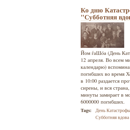
Ко дню Катастр
"Субботняя вдо
Йом ѓаШóа (День Ката
12 апреля. Во всем м
календарю) вспомина
погибших во время Хо
в 10:00 раздается пр
сирены, и вся страна,
минуты замирает в м
6000000 погибших.
Tags:
День Катастроф
Субботняя вдова