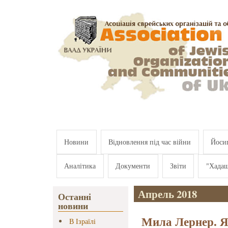
Перейти к основному содержанию
Новини
Відновлення під час війни
Йосип
Аналітика
Документи
Звіти
"Хада
Апрель 2018
Останні
новини
Мила Лернер. Я 
В Ізраїлі