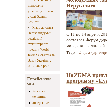
Иерусалиме
відновлять
унікальну синагогу
у селі Великі
Ком’яти
Маца до свята
Песах: підсумки
С 11 по 14 апреля 201
реалізації
состоялся Форум дир
гуманітарного
молодежных лагерей.
проєкту World
Tags:
Форум директоро
Jewish Congress та
Вааду України у
2022-2026 році
НаУКМА пригла
Еврейський
программу «Иу
світ
Еврейские
женщины
Интересные