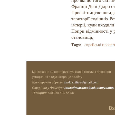
про які до того світ з
Франції Дені Дідро 
Просвітництво швидк
території тодішніх Ре
імперії, куди входили
Попри відмінності у р
становищі,
Tags:
єврейські просві
Копіювання та передрук публікацій можливі лише при
узгодженні з адміністрацією сайту.
Електронна адреса:
vaadua.office@gmail.com
Сторінка у Фейсбук:
https://www.facebook.com/vaadua
Телефон:
+38 066 420 55 06.
Вх