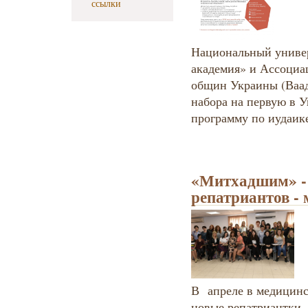
ссылки
Национальный униве
академия» и Ассоциа
общин Украины (Ваад
набора на первую в 
программу по иудаик
«Митхадшим» -
репатриантов - 
В апреле в медицинс
новые репатриантки,