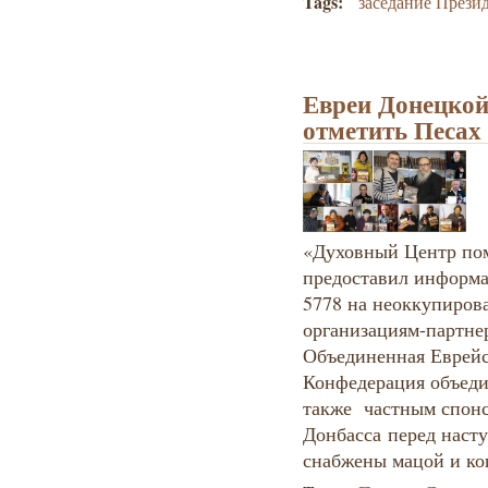
Tags:
заседание Прези
Евреи Донецкой
отметить Песах
«Духовный Центр по
предоставил информа
5778 на неоккупиров
организациям-партне
Объединенная Еврей
Конфедерация объеди
также частным спонс
Донбасса перед наст
снабжены мацой и к