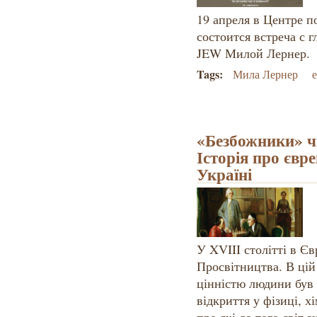
19 апреля в Центре п
состоится встреча с 
JEW Милой Лернер.
Tags:
Мила Лернер
«Безбожники» чи
Історія про євр
Україні
У XVIII столітті в Єв
Просвітництва. В цій
цінністю людини був
відкриття у фізиці, х