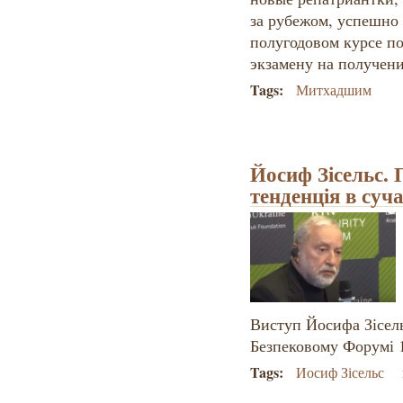
за рубежом, успешно
полугодовом курсе по
экзамену на получени
Tags:
Митхадшим
Йосиф Зісельс.
тенденція в суча
Виступ Йосифа Зісел
Безпековому Форумі 1
Tags:
Иосиф Зісельс