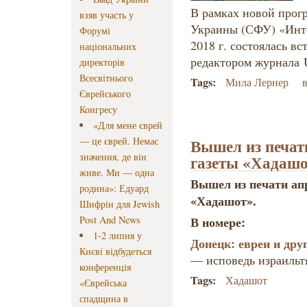
В рамках новой прог
взяв участь у
Украины (СФУ) «Инте
Форумі
2018 г. состоялась вс
національних
редактором журнала
директорів
Всесвітнього
Tags:
Мила Лернер
Єврейського
Конгресу
«Для мене єврей
— це єврей. Немає
Вышел из печат
значення, де він
газеты «Хадаш
живе. Ми — одна
Вышел из печати ап
родина»: Едуард
«Хадашот».
Шифрін для Jewish
Post And News
В номере:
1-2 липня у
Донецк: евреи и дру
Києві відбудеться
— исповедь израильт
конференція
Tags:
Хадашот
«Єврейська
спадщина в