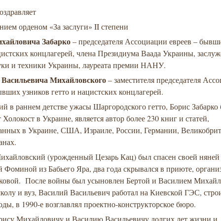
поздравляет
нием орденом «За заслуги» II степени
ихайловича Забарко
– председателя Ассоциации евреев – бывш
цистских концлагерей, члена Президиума Ваада Украины, заслу
ауки и техники Украины, лауреата премии НАНУ.
 Васильевича Михайловского
– заместителя председателя Асс
ывших узников гетто и нацистских концлагерей.
 в раннем детстве ужасы Шаргородского гетто, Борис Забарко 
т Холокост в Украине, является автор более 230 книг и статей,
анных в Украине, США, Израиле, России, Германии, Великобри
анах.
ихайловский (урожденный Цезарь Кац) был спасен своей няней
 Фоминой из Бабьего Яра, два года скрывался в приюте, орган
ковой. После войны был усыновлен Бертой и Василием Михайл
олу и вуз, Василий Васильевич работал на Киевской ГЭС, строи
ды, в 1990-е возглавлял проектно-конструкторское бюро.
рису Михайловичу и Василию Васильевичу долгих лет жизни и