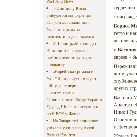
Post And News
сердечно 
1-2 липня у Києві
відбудеться конференція
с награжде
«Єврейська спадщина в
Бориса М
Україні: Досвід та
гетто и на
перспективи досліджень»
деятеля н
У Теплицькій громаді на
Василия
и
Вінничині вшанували
евреев – б
пам’ять невинних жертв
Голокосту
Переживший
«Єврейська громада в
лет изучае
Україні скорочується через
опубликов
війну, а не через
других стр
антисемітизм»:
Василий М
Співпрезидент Вааду України
Анастасией
Едуард Шифрін виступив на
Ниной Гуд
сесії ВЄК у Женеві
Окончив шк
На Закарпатті відновлять
нефтепрово
унікальну синагогу у селі
Великі Ком’яти
Желаем Бо