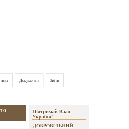
ітика
Документи
Звіти
тто
Підтримай Ваад
України!
ДОБРОВІЛЬНИЙ