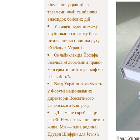
лікування українців з
травмами очей та обличчя
внаслідок бойових дій
У Гадячі через пожежу
зруйновано синагогу біля
поховання засновника руху
«Хабад» в Україні
Онлайн-лекція Йосифа
Зісельса «Глобальний право-
консервативний зсув: міф чи
реальність?»
Ваад України взяв участь
у Форумі національних
директорів Всесвітнього
Єврейського Конгресу
«Для мене єврей — це
єврей. Немає значення, де він
живе. Ми — одна родина»:
Едуард Шифрін для Jewish
Ваад Укра