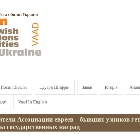
Йосип Зісельс
Едуард Шифрін
Заяви
Історія
Анал
аду
Vaad In English
ители Ассоциации евреев – бывших узников ге
ны государственных наград