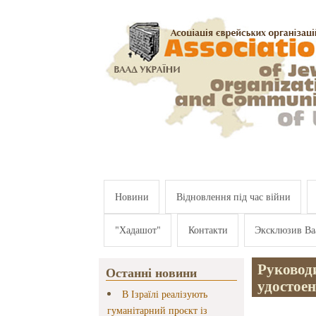
Перейти к основному содержанию
Новини
Відновлення під час війни
"Хадашот"
Контакти
Эксклюзив Ва
Руковод
Останні новини
удостое
В Ізраїлі реалізують
гуманітарний проєкт із