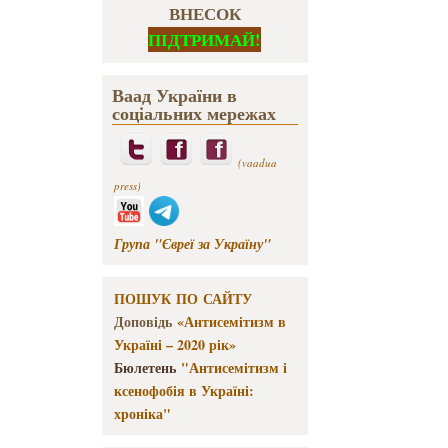
ВНЕСОК
ПІДТРИМАЙ!
Ваад України в
соціальних мережах
(vaadua
press)
Група "Євреї за Україну"
ПОШУК ПО САЙТУ
Доповідь
«Антисемітизм в
Україні – 2020 рік»
Бюлетень
"Антисемітизм і
ксенофобія в Україні:
хроніка"