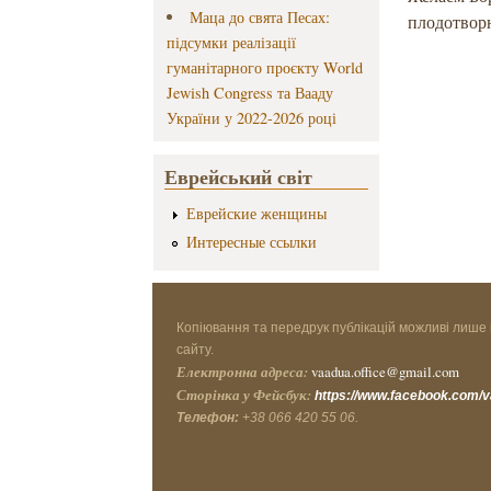
Маца до свята Песах:
плодотвор
підсумки реалізації
гуманітарного проєкту World
Jewish Congress та Вааду
України у 2022-2026 році
Еврейський світ
Еврейские женщины
Интересные ссылки
Копіювання та передрук публікацій можливі лише 
сайту.
Електронна адреса:
vaadua.office@gmail.com
Сторінка у Фейсбук:
https://www.facebook.com/
Телефон:
+38 066 420 55 06.