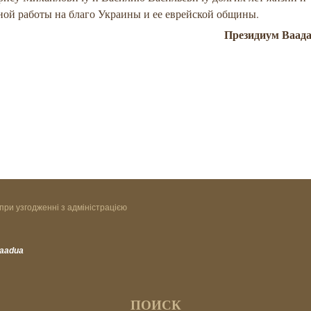
ной работы на благо Украины и ее еврейской общины.
Президиум Ваад
при узгодженні з адміністрацією
vaadua
ПОИСК