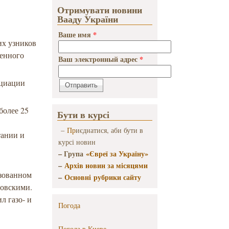
Отримувати новини
Вааду України
Ваше имя
*
их узников
женного
Ваш электронный адрес
*
оциации
более 25
Бути в курсі
–
Пр
иєднатися, аби бути в
тании и
курсі новин
– Група
«Євреї за Україну»
–
Архів новин за місяцями
изованном
–
Основні рубрики сайту
овскими.
л газо- и
Погода
Погода в
Киеве