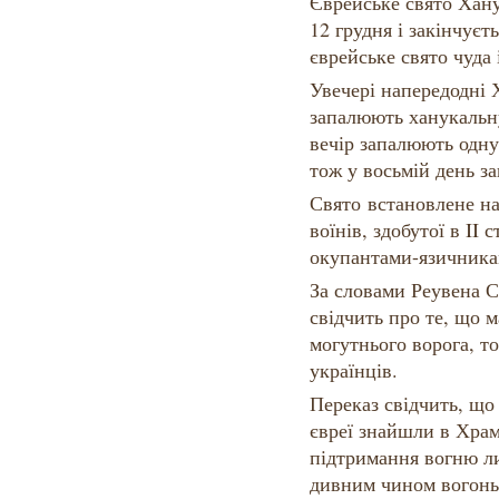
Єврейське свято Хану
12 грудня і закінчуєт
єврейське свято чуда 
Увечері напередодні 
запалюють ханукальн
вечір запалюють одну с
тож у восьмій день за
Свято встановлене на
воїнів, здобутої в II 
окупантами-язичника
За словами Реувена С
свідчить про те, що 
могутнього ворога, то
українців.
Переказ свідчить, що
євреї знайшли в Храм
підтримання вогню л
дивним чином вогонь 