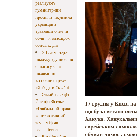
реалізують
гуманітарний
проєкт із лікування
українців з
травмами очей та
обличчя внаслідок
бойових дій
У Гадячі через
пожежу зруйновано
синагогу біля
поховання
засновника руху
«Хабад» в Україні
Онлайн-лекція
Йосифа Зісельса
17 грудня у Києві н
«Глобальний право-
що була встановлена
консервативний
Ханука. Ханукальни
зсув: міф чи
єврейським символом
реальність?»
облили чимось схож
Ваад України