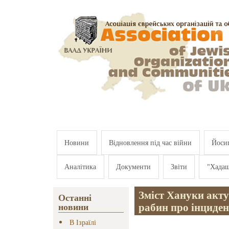
Перейти к основному содержанию
Новини
Відновлення під час війни
Йосип
Аналітика
Документи
Звіти
"Хада
Зміст Хануки акту
Останні
рабин про інциден
новини
В Ізраїлі