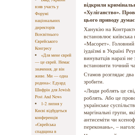
відкрили криміналь
взяв участь у
«Хуліганство». Пров
Форумі
цього приводу думає
національних
директорів
Ханукію на Контракто
Всесвітнього
встановлює київська 
Єврейського
«Масорет». Головний
Конгресу
іудаїзмі в Україні Ре
«Для мене єврей
винуватців наразі не 
— це єврей. Немає
встановити точний ча
значення, де він
Стамов розглядає два 
живе. Ми — одна
зробити.
родина»: Едуард
Шифрін для Jewish
«Люди роблять це сві
Post And News
роблять. Або це пров
1-2 липня у
українське суспільств
Києві відбудеться
маргінальні групи, які
конференція
антисеміти чи ксенофо
«Єврейська
переконань», –​ наго
спадщина в