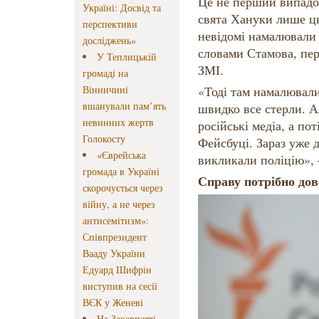
Це не перший випадо
Україні: Досвід та
свята Хануки лише ць
перспективи
невідомі намалювали н
досліджень»
словами Стамова, пе
У Теплицькій
ЗМІ.
громаді на
Вінничині
«Тоді там намалювали
вшанували пам’ять
швидко все стерли. А
невинних жертв
російські медіа, а по
Голокосту
Фейсбуці. Зараз уже 
«Єврейська
викликали поліцію», 
громада в Україні
Справу потрібно дов
скорочується через
війну, а не через
антисемітизм»:
Співпрезидент
Вааду України
Едуард Шифрін
виступив на сесії
ВЄК у Женеві
На Закарпатті