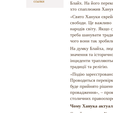
ссылки
Блайх. На його переко
хто спаплюжив Ханукі
«Свято Хануки єврейсь
свободи. Це важливо н
народів світу. Якщо 
треба шанувати тради
чого вони так зробил
На думку Блайха, люд
значення та історично
інциденти трапляютьс
традиції та релігію.
«Подію зареєстровано
Проводиться перевірк
буде прийнято рішен
провадження», – прок
столичних правоохоро
Чому Ханука актуал