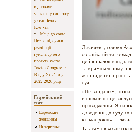
відновлять
унікальну синагогу
у селі Великі
Ком’яти
Маца до свята
Песах: підсумки
Дисидент, голова Асо
реалізації
організацій та грома
гуманітарного
цей випадок вандаліз
проєкту World
та кримінальному про
Jewish Congress та
Вааду України у
ж інцидент є провока
2022-2026 році
суд.
«Це вандалізм, розпа
Еврейський
ворожнечі і це заслу
світ
провадження. Я напол
доведенні до суду хоч
Еврейские
кілька років», – зазна
женщины
Интересные
Так само вважає гол