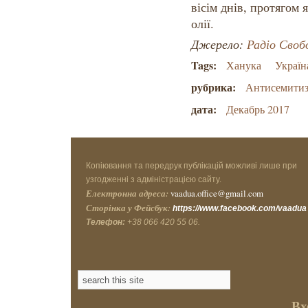
вісім днів, протягом 
олії.
Джерело:
Радіо Своб
Tags:
Ханука
Україн
рубрика:
Антисемити
дата:
Декабрь 2017
Копіювання та передрук публікацій можливі лише при
узгодженні з адміністрацією сайту.
Електронна адреса:
vaadua.office@gmail.com
Сторінка у Фейсбук:
https://www.facebook.com/vaadua
Телефон:
+38 066 420 55 06.
Вх