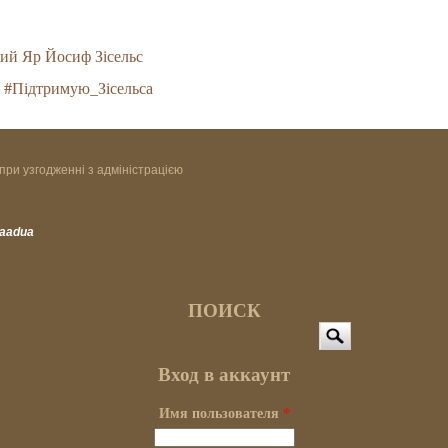
ий Яр Йосиф Зісельс
#Підтримую_Зісельса
при узгодженні з адміністрацією
vaadua
ПОИСК
Поиск
Вход в аккаунт
Имя пользователя
*