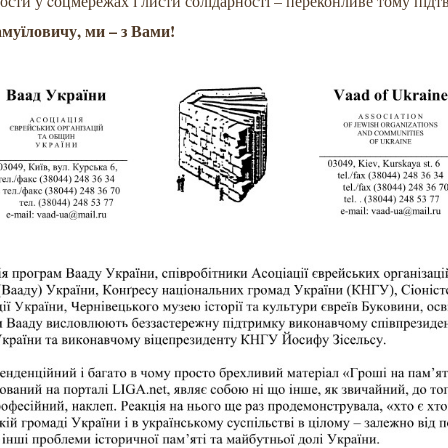
ости у cоцмережах і листи солідарності – переконливе тому підт
муїловичу, ми – з Вами!