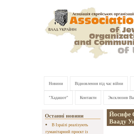
Перейти к основному содержанию
Новини
Відновлення під час війни
"Хадашот"
Контакти
Эксклюзив Ва
Йосифе С
Останні новини
Вааду У
В Ізраїлі реалізують
гуманітарний проєкт із