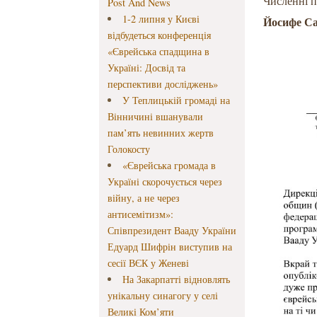
Численні п
Post And News
1-2 липня у Києві
Йосифе Са
відбудеться конференція
«Єврейська спадщина в
Україні: Досвід та
перспективи досліджень»
У Теплицькій громаді на
Вінничині вшанували
пам’ять невинних жертв
Голокосту
«Єврейська громада в
Україні скорочується через
війну, а не через
антисемітизм»:
Співпрезидент Вааду України
Едуард Шифрін виступив на
сесії ВЄК у Женеві
На Закарпатті відновлять
унікальну синагогу у селі
Великі Ком’яти