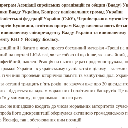
програм Асоціації єврейських організацій та общин (Вааду) Ук
ники Вааду України, Конґресу національних громад України
оністської федерації України (СФУ), Чернівецького музею істо
євреїв Буковини, освітних програм Вааду висловлюють безза
 виконавчому співпрезиденту Вааду України та виконавчому
денту КНГУ Йосифу Зісельсу.
енційний і багато в чому просто брехливий матеріал «Гроші на п
ний на порталі LIGA.net, являє собою ні що інше, як звичайний, 
офесійний, наклеп. Реакція на нього ще раз продемонструвала, «х
 громаді України і в українському суспільстві в цілому – залежно 
а ті чи інші проблеми історичної пам’яті та майбутньої долі Украї
за останні тридцять п’ять років, не кажучи вже про 20 дисидентс
льс піддається нападкам моральних і політичних банкрутів. Це н
 їм у минулому, не допоможе і цього разу.
льс не випадково входить до числа моральних авторитетів сучас
проба його дискредитації обернулася активною громадянською 
о Йосифа, так і обстоюваних ним позицій.