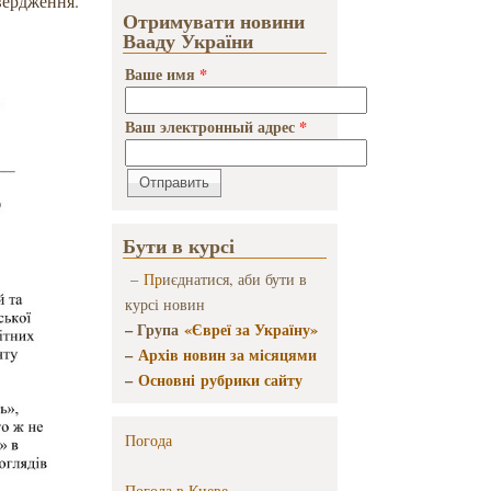
вердження.
Отримувати новини
Вааду України
Ваше имя
*
Ваш электронный адрес
*
Бути в курсі
–
Пр
иєднатися, аби бути в
курсі новин
– Група
«Євреї за Україну»
–
Архів новин за місяцями
–
Основні рубрики сайту
Погода
Погода в
Киеве