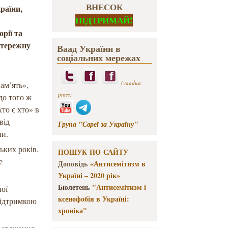
ВНЕСОК
раїни,
ПІДТРИМАЙ!
рії та
стережну
Ваад України в
соціальних мережах
(vaadua
ам’ять»,
press)
до того ж
то є хто» в
від
Група "Євреї за Україну"
ни.
ьких років,
ПОШУК ПО САЙТУ
е
Доповідь
«Антисемітизм в
Україні – 2020 рік»
Бюлетень
"Антисемітизм і
ної
ксенофобія в Україні:
підтримкою
хроніка"