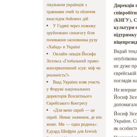
лікування українців з
Дирекція 
травмами очей та обличчя
співробіт
внаслідок бойових дій
(КНГУ), Сі
У Гадячі через пожежу
культури 
зруйновано синагогу біля
підтримку
поховання засновника руху
віцепрези
«Хабад» в Україні
Вкрай тенд
Онлайн-лекція Йосифа
опублікова
Зісельса «Глобальний право-
не дуже пр
консервативний зсув: міф чи
єврейській
реальність?»
поглядів н
Ваад України взяв участь
у Форумі національних
Не вперше 
директорів Всесвітнього
Йосиф Зісе
Єврейського Конгресу
допомагало
«Для мене єврей — це
Йосиф Зісе
єврей. Немає значення, де він
України. С
живе. Ми — одна родина»:
як особист
Едуард Шифрін для Jewish