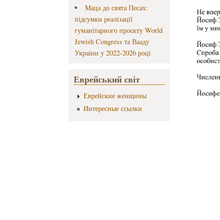
Маца до свята Песах:
підсумки реалізації
гуманітарного проєкту World
Jewish Congress та Вааду
України у 2022-2026 році
Еврейський світ
Еврейские женщины
Интересные ссылки