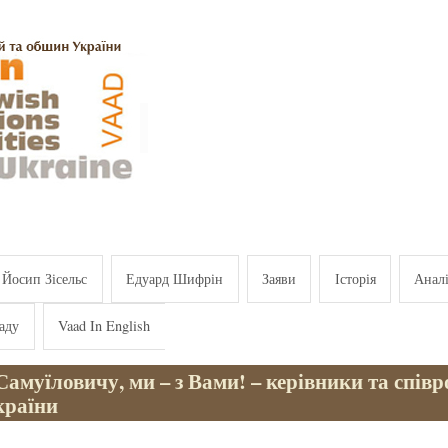
Йосип Зісельс
Едуард Шифрін
Заяви
Історія
Анал
аду
Vaad In English
амуїловичу, ми – з Вами! – керівники та спів
країни