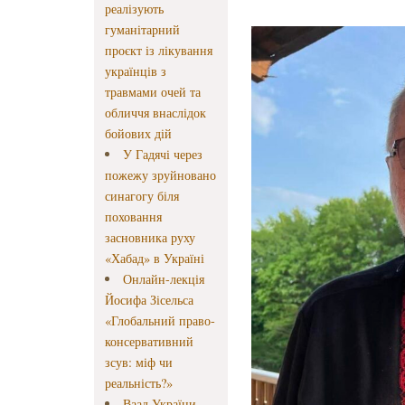
реалізують
гуманітарний
проєкт із лікування
українців з
травмами очей та
обличчя внаслідок
бойових дій
У Гадячі через
пожежу зруйновано
синагогу біля
поховання
засновника руху
«Хабад» в Україні
Онлайн-лекція
Йосифа Зісельса
«Глобальний право-
консервативний
зсув: міф чи
реальність?»
Ваад України