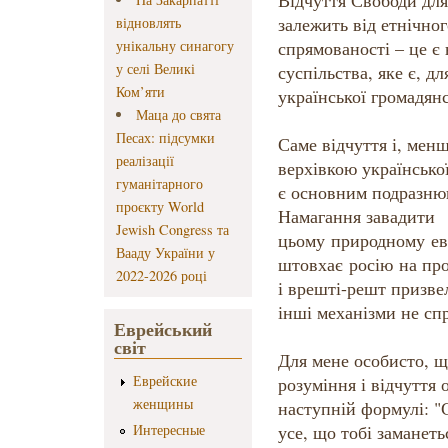
Відчуття Свободи для
залежить від етнічног
відновлять
унікальну синагогу
спрямованості – це є
у селі Великі
суспільства, яке є, д
Ком’яти
української громадянс
Маца до свята
Песах: підсумки
Саме відчуття і, мен
реалізації
верхівкою української
гуманітарного
є основним подразнюв
проєкту World
Намагання завадити
Jewish Congress та
цьому природному ев
Вааду України у
штовхає росію на пров
2022-2026 році
і врешті-решт призвел
інші механізми не сп
Еврейський
світ
Для мене особисто, щ
Еврейские
розуміння і відчуття 
женщины
наступній формулі: "
Интересные
усе, що тобі заманет