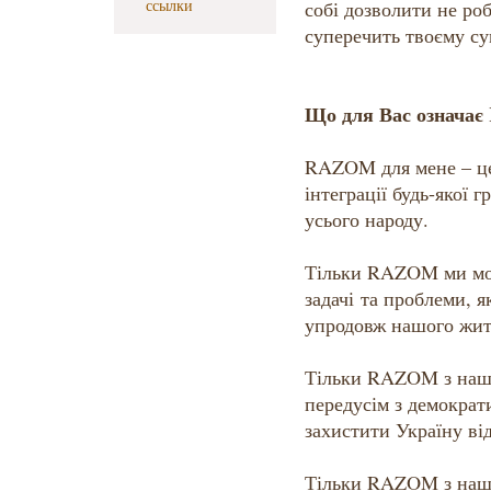
ссылки
собі дозволити не роб
суперечить твоєму с
Що для Вас означа
RAZOM для мене – це
інтеграції будь-якої г
усього народу.
Тільки RAZOM ми мож
задачі та проблеми, 
упродовж нашого житт
Тільки RAZOM з наш
передусім з демократ
захистити Україну від 
Тільки RAZOM з наш