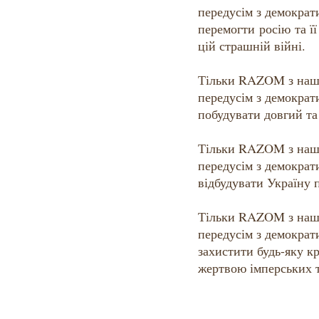
передусім з демократ
перемогти росію та ї
цій страшній війні.
Тільки RAZOM з наш
передусім з демократ
побудувати довгий та
Тільки RAZOM з наш
передусім з демократ
відбудувати Україну п
Тільки RAZOM з наш
передусім з демократ
захистити будь-яку кр
жертвою імперських т