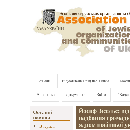
Перейти к основному содержанию
Новини
Відновлення під час війни
Йосип
Аналітика
Документи
Звіти
"Хада
Йосиф Зісельс: ві
Останні
надбання громадян
новини
ядром новітньої ук
В Ізраїлі