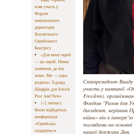
взяв участь у
Форумі
національних
директорів
Всесвітнього
Єврейського
Конгресу
«Для мене єврей
— це єврей. Немає
значення, де він
живе. Ми — одна
Співпрезидент Вааду 
родина»: Едуард
участь у кампанії «О
Шифрін для Jewish
Freedom), організова
Post And News
Фондом "Разом для Ук
1-2 липня у
дисидент, керівник П
Києві відбудеться
конференція
війни» він в інтерв"ю
«Єврейська
поглядами на основні 
спадщина в
нашої держави Дня.