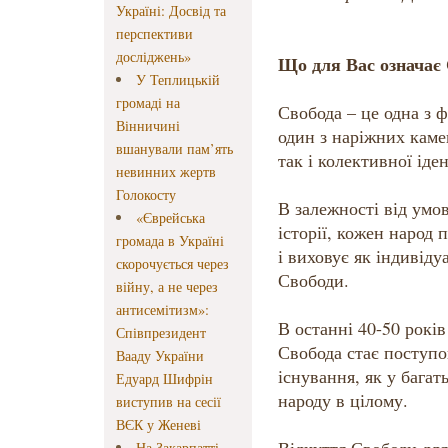
Україні: Досвід та
перспективи
досліджень»
Що для Вас означає
У Теплицькій
громаді на
Свобода – це одна з 
Вінничині
один з наріжних камен
вшанували пам’ять
так і колективної іде
невинних жертв
Голокосту
В залежності від умов
«Єврейська
історії, кожен народ 
громада в Україні
і виховує як індивіду
скорочується через
Свободи.
війну, а не через
антисемітизм»:
В останні 40-50 рокі
Співпрезидент
Свобода стає поступо
Вааду України
існування, як у багат
Едуард Шифрін
народу в цілому.
виступив на сесії
ВЄК у Женеві
На Закарпатті