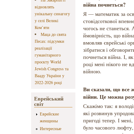
війна почнеться?
відновлять
Я — математик за осв
унікальну синагогу
стовідсоткової впевне
у селі Великі
Ком’яти
чогось не станеться. 
Маца до свята
ймовірність, що війн
Песах: підсумки
вмовляв єврейські орг
реалізації
зібратися і обговори
гуманітарного
почнеться війна. І, я
проєкту World
році мені нікого не 
Jewish Congress та
війною.
Вааду України у
2022-2026 році
Ви сказали, що все 
війни. Це можна роз
Еврейський
світ
Скажімо так: я волод
які розвинув упродов
Еврейские
пригоді тепер. І мені,
женщины
було часового люфту,
Интересные