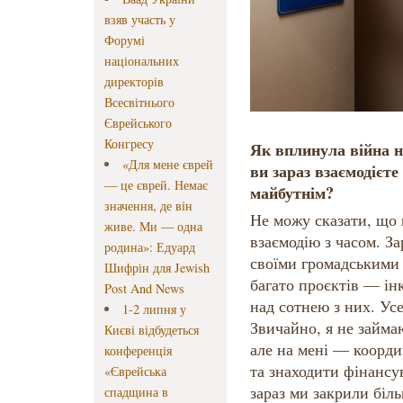
взяв участь у
Форумі
національних
директорів
Всесвітнього
Єврейського
Конгресу
Як вплинула війна н
«Для мене єврей
ви зараз взаємодієте
— це єврей. Немає
майбутнім?
значення, де він
Не можу сказати, що 
живе. Ми — одна
взаємодію з часом. За
родина»: Едуард
своїми громадськими 
Шифрін для Jewish
багато проєктів — і
Post And News
над сотнею з них. Усе
1-2 липня у
Звичайно, я не займа
Києві відбудеться
але на мені — коорди
конференція
та знаходити фінансу
«Єврейська
зараз ми закрили біл
спадщина в