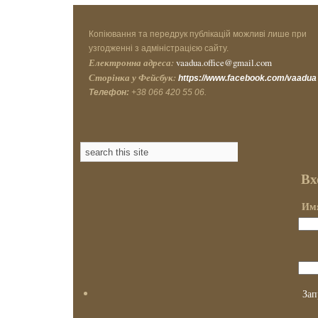
Копіювання та передрук публікацій можливі лише при
узгодженні з адміністрацією сайту.
Електронна адреса:
vaadua.office@gmail.com
Сторінка у Фейсбук:
https://www.facebook.com/vaadua
Телефон:
+38 066 420 55 06.
Вх
Имя
Зап