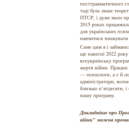
посттравматичного ст
тоді була лише теорет
ПТСР, і дуже мало пр
2015 роках працювал
для українських психо
навчитися знижувати
Саме цим я і займаюс
ще навесні 2022 року
всеукраїнську програм
жертв війни. Працює 
— психологи, а є й пс
адміністратори, воло
близько п’ятдесяти, і
нашу програму.
Докладніше про Прог
війни" можна проч