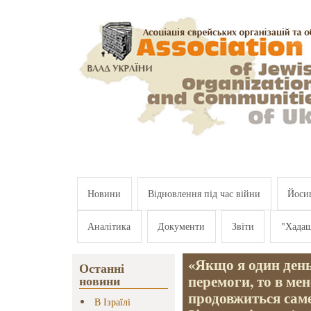
Перейти к основному содержанию
Новини
Відновлення під час війни
Йосип
Аналітика
Документи
Звіти
"Хада
«Якщо я один день
Останні
перемоги, то в мен
новини
продовжиться саме
В Ізраїлі