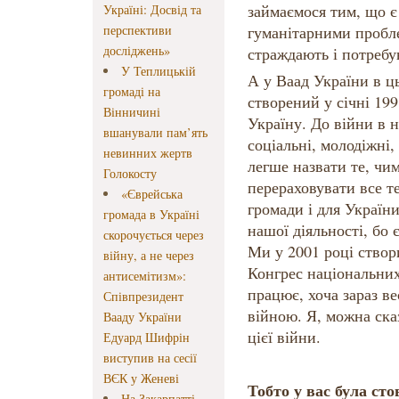
займаємося тим, що є
Україні: Досвід та
перспективи
гуманітарними пробл
досліджень»
страждають і потребу
У Теплицькій
А у Ваад України в ц
громаді на
створений у січні 199
Вінничині
Україну. До війни в н
вшанували пам’ять
соціальні, молодіжні, 
невинних жертв
легше назвати те, чи
Голокосту
перераховувати все т
«Єврейська
громади і для Україн
громада в Україні
нашої діяльності, бо
скорочується через
Ми у 2001 році створ
війну, а не через
Конгрес національних
антисемітизм»:
працює, хоча зараз в
Співпрезидент
війною. Я, можна ска
Вааду України
цієї війни.
Едуард Шифрін
виступив на сесії
ВЄК у Женеві
Тобто у вас була сто
На Закарпатті