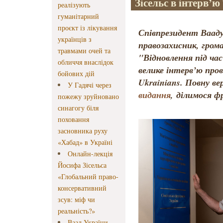
Зісельс в інтерв’ю
реалізують
гуманітарний
проєкт із лікування
Співпрезидент Вааду
українців з
правозахисник, грома
травмами очей та
"Відновлення під час
обличчя внаслідок
велике інтерв’ю пров
бойових дій
Ukrainians. Повну в
У Гадячі через
видання
, ділимося 
пожежу зруйновано
синагогу біля
поховання
засновника руху
«Хабад» в Україні
Онлайн-лекція
Йосифа Зісельса
«Глобальний право-
консервативний
зсув: міф чи
реальність?»
Ваад України