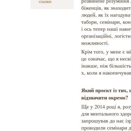
розвинене розуміння 
ссылки
біженців, як знаходи
людей, як їх нагоду
табори, семінари, кон
і ось тепер наші нав
організаційні, логіст
можливості.
Крім того, у мене є 
це означає, що я нес
інакше, ніж більшіст
х, коли я накопичував
Який проєкт із тих, 
відзначити окремо?
Ще у 2014 році я, роз
для ментального здор
запрошував до нас із
проводили семінари д