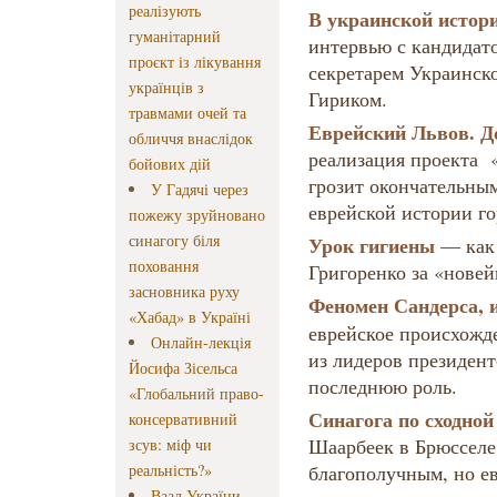
реалізують
В украинской истори
гуманітарний
интервью с кандидат
проєкт із лікування
секретарем Украинск
українців з
Гириком.
травмами очей та
Еврейский Львов. До
обличчя внаслідок
реализация проекта 
бойових дій
грозит окончательны
У Гадячі через
еврейской истории го
пожежу зруйновано
синагогу біля
Урок гигиены
— как
поховання
Григоренко за «нове
засновника руху
Феномен Сандерса, и
«Хабад» в Україні
еврейское происхожде
Онлайн-лекція
из лидеров президен
Йосифа Зісельса
последнюю роль.
«Глобальний право-
Синагога по сходной
консервативний
Шаарбеек в Брюсселе
зсув: міф чи
реальність?»
благополучным, но ев
Ваад України