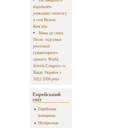
відновлять
унікальну синагогу
у селі Великі
Ком’яти
Маца до свята
Песах: підсумки
реалізації
гуманітарного
проєкту World
Jewish Congress та
Вааду України у
2022-2026 році
Еврейський
світ
Еврейские
женщины
Интересные