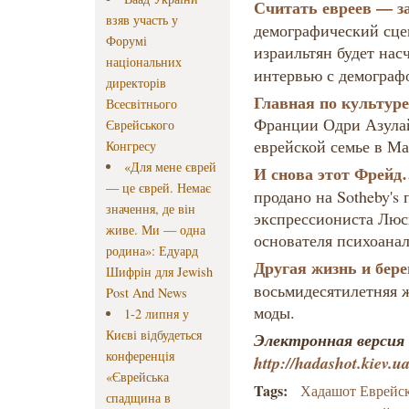
Считать евреев — з
взяв участь у
демографический сце
Форумі
израильтян будет нас
національних
интервью с демогра
директорів
Главная по культуре
Всесвітнього
Франции Одри Азулай
Єврейського
еврейской семье в Ма
Конгресу
«Для мене єврей
И снова этот Фрей
— це єврей. Немає
продано на Sotheby's
значення, де він
экспрессиониста Люс
живе. Ми — одна
основателя психоанал
родина»: Едуард
Другая жизнь и бере
Шифрін для Jewish
восьмидесятилетняя 
Post And News
моды.
1-2 липня у
Києві відбудеться
Электронная версия 
конференція
http
://hadashot.kiev.u
«Єврейська
Tags:
Хадашот Еврейс
спадщина в