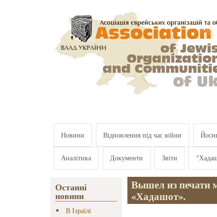
Перейти к основному содержанию
Новини
Відновлення під час війни
Йосип
Аналітика
Документи
Звіти
"Хада
Вышел из печати 
Останні
«Хадашот».
новини
В Ізраїлі