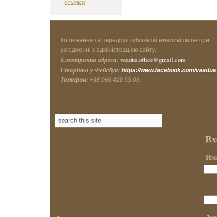
ссылки
Копіювання та передрук публікацій можливі лише при
узгодженні з адміністрацією сайту.
Електронна адреса:
vaadua.office@gmail.com
Сторінка у Фейсбук:
https://www.facebook.com/vaadua
Телефон:
+38 066 420 55 06.
Вх
Имя