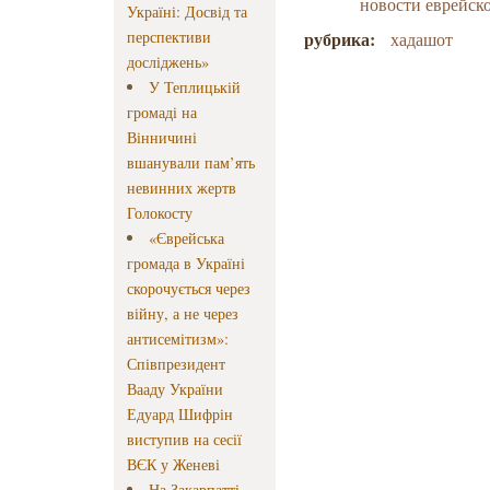
новости еврейск
Україні: Досвід та
перспективи
рубрика:
хадашот
досліджень»
У Теплицькій
громаді на
Вінничині
вшанували пам’ять
невинних жертв
Голокосту
«Єврейська
громада в Україні
скорочується через
війну, а не через
антисемітизм»:
Співпрезидент
Вааду України
Едуард Шифрін
виступив на сесії
ВЄК у Женеві
На Закарпатті