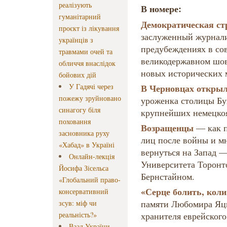
реалізують
В номере:
гуманітарний
Демократическая ст
проєкт із лікування
заслуженный журнал
українців з
предубеждениях в со
травмами очей та
великодержавном шов
обличчя внаслідок
новых исторических 
бойових дій
У Гадячі через
В Черновцах открыл
пожежу зруйновано
уроженка столицы Бу
синагогу біля
крупнейших немецкоя
поховання
Возращенцы
— как 
засновника руху
лиц после войны и м
«Хабад» в Україні
вернуться на Запад —
Онлайн-лекція
Университета Торонт
Йосифа Зісельса
Бернстайном.
«Глобальний право-
«Серце болить, коли
консервативний
памяти Любомира Я
зсув: міф чи
реальність?»
хранителя еврейского
Ваад України