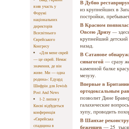
В Дубно реставриру
взяв участь у
из крупнейших в Запа
Форумі
постройки, пребывае
національних
В Красном появилас
директорів
Овсею Дризу
—
здес
Всесвітнього
крупнейший детский 
Єврейського
назад.
Конгресу
«Для мене єврей
В
Сатанове обнаружи
— це єврей. Немає
синагогой
— сразу же
значення, де він
каменной балке крас
живе. Ми — одна
мезузу.
родина»: Едуард
Впервые в Британии
Шифрін для Jewish
ортодоксальным ра
Post And News
позволит Дине Браве
1-2 липня у
галахические вопросы
Києві відбудеться
хупу, проводить похо
конференція
«Єврейська
В Шанхае реконстру
спадщина в
беженцев
— 25 тысяч