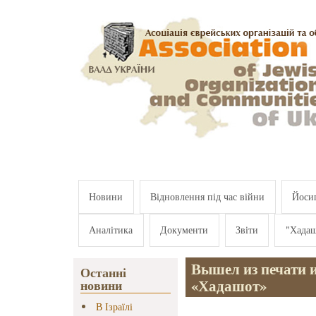
Перейти к основному содержанию
Новини
Відновлення під час війни
Йосип
Аналітика
Документи
Звіти
"Хада
Вышел из печати 
Останні
«Хадашот»
новини
В Ізраїлі