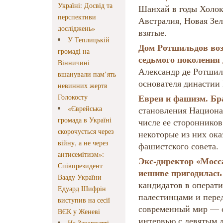
Україні: Досвід та
Шанхай в годы Холок
перспективи
Австралия, Новая Зе
досліджень»
взятые.
У Теплицькій
Дом Ротшильдов воз
громаді на
седьмого поколения
Вінничині
Александр де Ротши
вшанували пам’ять
основателя династии
невинних жертв
Евреи и фашизм. Бр
Голокосту
«Єврейська
становления Национа
громада в Україні
числе ее сторонников
скорочується через
некоторые из них ока
війну, а не через
фашистского совета.
антисемітизм»:
Экс-директор «Мосс
Співпрезидент
иешиве пригодилась
Вааду України
кандидатов в операт
Едуард Шифрін
палестинцами и пере
виступив на сесії
современный мир — о
ВЄК у Женеві
интервью с девятым 
На Закарпатті