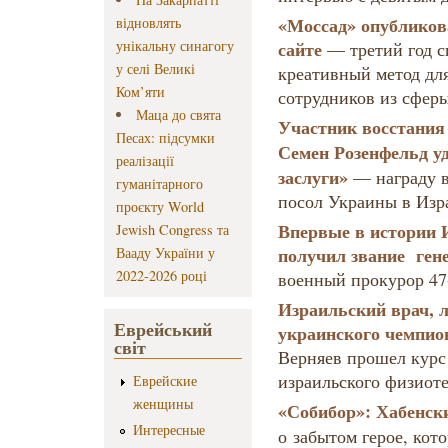
«Моссад» опубликов
відновлять
унікальну синагогу
сайте
— третий год с
у селі Великі
креативный метод дл
Ком’яти
сотрудников из сфер
Маца до свята
Участник восстания
Песах: підсумки
Семен Розенфельд у
реалізації
заслуги»
— награду 
гуманітарного
посол Украины в Изр
проєкту World
Впервые в истории 
Jewish Congress та
получил звание ген
Вааду України у
2022-2026 році
военный прокурор 47
Израильский врач, 
Еврейський
украинского чемпио
світ
Верняев прошел курс
израильского физиот
Еврейские
женщины
«Собибор»:
Хабенски
Интересные
о забытом герое, кот