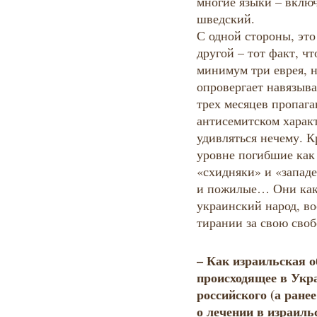
многие языки – включ
шведский.
С одной стороны, это
другой – тот факт, ч
минимум три еврея, н
опровергает навязыв
трех месяцев пропага
антисемитском характ
удивляться нечему. К
уровне погибшие как
«схидняки» и «запад
и пожилые… Они как
украинский народ, в
тирании за свою своб
– Как израильская о
происходящее в Укра
российского (а ранее
о лечении в израил