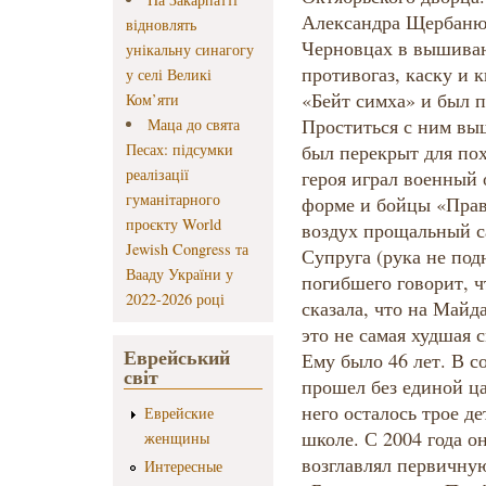
Александра Щербаню
відновлять
Черновцах в вышиван
унікальну синагогу
противогаз, каску и
у селі Великі
«Бейт симха» и был п
Ком’яти
Проститься с ним вы
Маца до свята
Песах: підсумки
был перекрыт для по
реалізації
героя играл военный 
гуманітарного
форме и бойцы «Право
проєкту World
воздух прощальный с
Jewish Congress та
Супруга (рука не под
Вааду України у
погибшего говорит, ч
2022-2026 році
сказала, что на Майд
это не самая худшая с
Еврейський
Ему было 46 лет. В с
світ
прошел без единой ц
него осталось трое де
Еврейские
школе. С 2004 года о
женщины
возглавлял первичну
Интересные