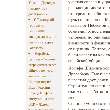
участия евреев в ук
Україні: Досвід та
революции достаточн
перспективи
что среди погибших 
досліджень»
пуль снайперов на М
У Теплицькій
называют Небесной со
громаді на
сомнения относитель
Вінничині
человека, но они бы
вшанували пам’ять
невинних жертв
внешности и фамилии
Голокосту
священник. Те трое, 
«Єврейська
были известны как е
громада в Україні
еврейской общине.
скорочується через
Иосифа Шилинга хоро
війну, а не через
Дрогобыча. Ему был 6
антисемітизм»:
вырастил двух дочек,
Співпрезидент
Строитель по специал
Вааду України
ездил на заработки в
Едуард Шифрін
жена.
виступив на сесії
Снайпер убил его точ
ВЄК у Женеві
Октябрьского дворца.
На Закарпатті