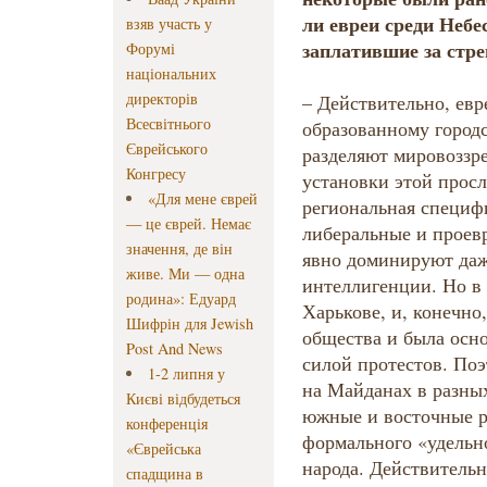
ли евреи среди Небе
взяв участь у
заплатившие за стре
Форумі
національних
директорів
– Действительно, евр
Всесвітнього
образованному городс
Єврейського
разделяют мировоззр
Конгресу
установки этой просл
«Для мене єврей
региональная специфи
— це єврей. Немає
либеральные и проев
значення, де він
явно доминируют даж
живе. Ми — одна
интеллигенции. Но в 
родина»: Едуард
Харькове, и, конечно
Шифрін для Jewish
общества и была ос
Post And News
силой протестов. Поэ
1-2 липня у
на Майданах в разных
Києві відбудеться
южные и восточные р
конференція
формального «удельно
«Єврейська
народа. Действитель
спадщина в