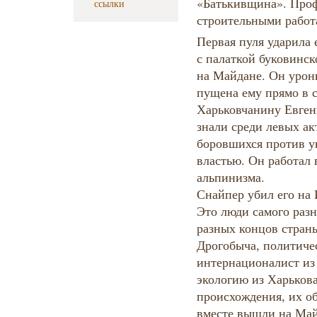
«Батькивщина». Проф
ссылки
строительными работ
Первая пуля ударила е
с палаткой буковинс
на Майдане. Он урон
пущена ему прямо в с
Харьковчанину Евген
знали среди левых ак
боровшихся против у
властью. Он работал
альпинизма.
Снайпер убил его на 
Это люди самого разн
разных концов стран
Дрогобыча, политиче
интернационалист из
экологию из Харькова
происхождения, их об
вместе вышли на Май