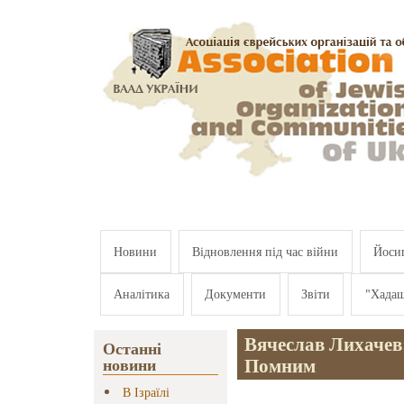
Перейти к основному содержанию
Новини
Відновлення під час війни
Йосип
Аналітика
Документи
Звіти
"Хада
Вячеслав Лихачев:
Останні
Помним
новини
В Ізраїлі