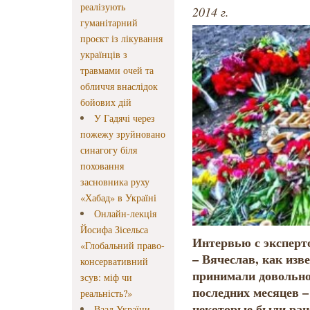
реалізують
2014 г.
гуманітарний
проєкт із лікування
українців з
травмами очей та
обличчя внаслідок
бойових дій
У Гадячі через
пожежу зруйновано
синагогу біля
поховання
засновника руху
«Хабад» в Україні
Онлайн-лекція
Йосифа Зісельса
Интервью с экспер
«Глобальний право-
– Вячеслав, как изв
консервативний
принимали довольно
зсув: міф чи
последних месяцев –
реальність?»
некоторые были ран
Ваад України