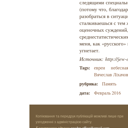
следящими специальн
(потому что, благод
разобраться в ситуац
сталкиваешься с тем 
оценочных суждений, 
среднестатистическим
меня, как «русского»
угнетает.
Источник: http://jew-
Tags:
евреи
небесная
Вячеслав Ліхачо
рубрика:
Память
дата:
Февраль 2016
Копіювання та передрук публікацій можливі лише при
узгодженні з адміністрацією сайту.
Електронна адреса:
vaadua.office@gmail.com