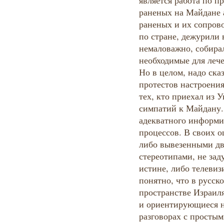
является работа по п
раненых на Майдане 
раненых и их сопров
по стране, дежурили 
немаловажно, собирал
необходимые для лече
Но в целом, надо ска
протестов настроения
тех, кто приехал из 
симпатий к Майдану
адекватного информи
процессов. В своих о
либо вывезенными два
стереотипами, не зад
истине, либо телеви
понятно, что в русс
пространстве Израи
и ориентирующиеся н
разговорах с простым