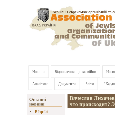
Перейти к основному содержанию
Новини
Відновлення під час війни
Йосип
Аналітика
Документи
Звіти
"Хада
Вячеслав Лихачев
Останні
что происходит? 
новини
В Ізраїлі