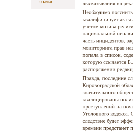
ссылки
высказывания на рек
Необходимо пояснить
квалифицирует акты 
учетом мотива религ
национальной ненави
часть инцидентов, з
мониторинга прав на
попала в список, со
которую ссылается Б.
распоряжении редак
Правда, последние сл
Кировоградской облас
значительного общес
квалицированы поли
преступлений на почв
Уголовного кодекса. О
следствие будет эффе
времени предстанет 