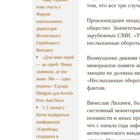
том, что все три случ
взяв участь у
Форумі
Произошедшие инцид
національних
общество. Значитель
директорів
зарубежных СМИ. «Ук
Всесвітнього
неслыханные обороты
Єврейського
Конгресу
Возмущение дикими 
«Для мене єврей
— це єврей. Немає
мемориалов памяти ж
значення, де він
эмоции не должны ме
живе. Ми — одна
«Неслыханные оборот
родина»: Едуард
фактам.
Шифрін для Jewish
Post And News
Вячеслав Лихачев, б
1-2 липня у
системный мониторин
Києві відбудеться
ненависти и иных пр
конференція
что с начала года за
«Єврейська
антисемитского ванд
спадщина в