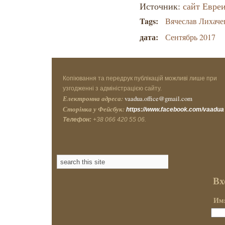
Источник:
сайт Евре
Tags:
Вячеслав Лихаче
дата:
Сентябрь 2017
Копіювання та передрук публікацій можливі лише при
узгодженні з адміністрацією сайту.
Електронна адреса:
vaadua.office@gmail.com
Сторінка у Фейсбук:
https://www.facebook.com/vaadua
Телефон:
+38 066 420 55 06.
Вх
Имя