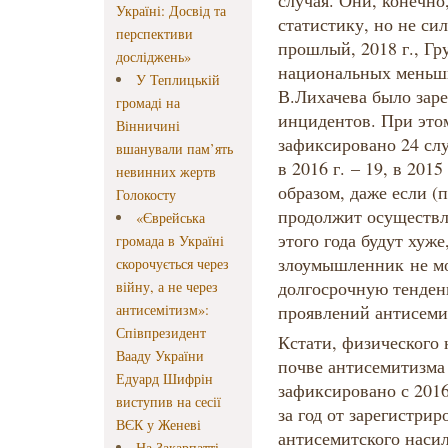
случая. Они, конечно
Україні: Досвід та
статистику, но не си
перспективи
прошлый, 2018 г., Г
досліджень»
национальных меньши
У Теплицькій
В.Лихачева было зар
громаді на
инцидентов. При этом
Вінничині
зафиксировано 24 слу
вшанували пам’ять
в 2016 г. – 19, в 2015
невинних жертв
образом, даже если (
Голокосту
продолжит осуществл
«Єврейська
этого года будут хуж
громада в Україні
злоумышленник не м
скорочується через
долгосрочную тенден
війну, а не через
антисемітизм»:
проявлений антисем
Співпрезидент
Кстати, физического 
Вааду України
почве антисемитизма
Едуард Шифрін
зафиксировано с 2016
виступив на сесії
за год от зарегистри
ВЄК у Женеві
антисемитского насил
На Закарпатті