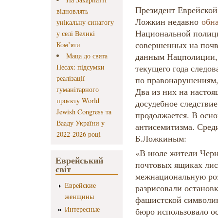
Президент Еврейской
відновлять
Ложкин недавно
обн
унікальну синагогу
Национальной полици
у селі Великі
совершенных на почв
Ком’яти
данным Нацполиции, 
Маца до свята
Песах: підсумки
текущего года следов
реалізації
по правонарушениям,
гуманітарного
Два из них на насто
проєкту World
досудебное следствие
Jewish Congress та
продолжается. В осно
Вааду України у
антисемитизма. Сред
2022-2026 році
Б.Ложкиным:
«В июле жители Черн
Еврейський
почтовых ящиках лис
світ
межнациональную розн
Еврейские
разрисовали останов
женщины
фашистской символик
Интересные
бюро использовало о