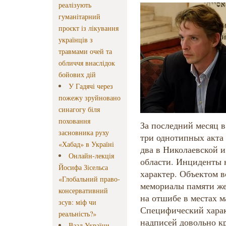
реалізують
гуманітарний
проєкт із лікування
українців з
травмами очей та
обличчя внаслідок
бойових дій
У Гадячі через
пожежу зруйновано
синагогу біля
поховання
За последний месяц 
засновника руху
три однотипных акта
«Хабад» в Україні
два в Николаевской и
Онлайн-лекція
области. Инциденты 
Йосифа Зісельса
характер. Объектом в
«Глобальний право-
мемориалы памяти же
консервативний
на отшибе в местах м
зсув: міф чи
Специфический харак
реальність?»
надписей довольно кр
Ваад України