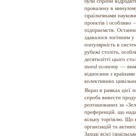
були спроби відродити
провалену в минулом
ізраїльтянами науков
проектів і особливо 
підприємств. Останнє
здавалося логічним у 
популярність в систе
рубежі століть, особ
десятилітті цього ст
moral economy — вим
відносини з країнами
колективних цивільни
Якраз в рамках цієї л
спроба вивести проду
розташованих за «Зел
преференцій, що нада
вільну торгівлю. Що
організацій та актив
Заході всієї ізраїльсь