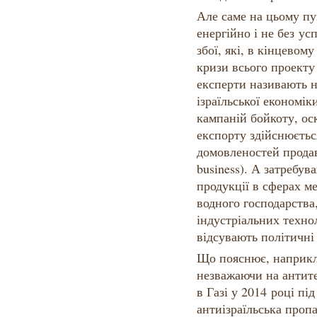
Але саме на цьому пу
енергійно і не без ус
збої, які, в кінцевом
кризи всього проекту
експерти називають н
ізраїльської економі
кампаній бойкоту, оск
експорту здійснюєтьс
домовленостей продавц
business). А затребува
продукції в сферах ме
водного господарства
індустріальних технол
відсувають політичні
Що пояснює, наприкла
незважаючи на анти
в Газі у 2014 році під
антиізраїльська проп