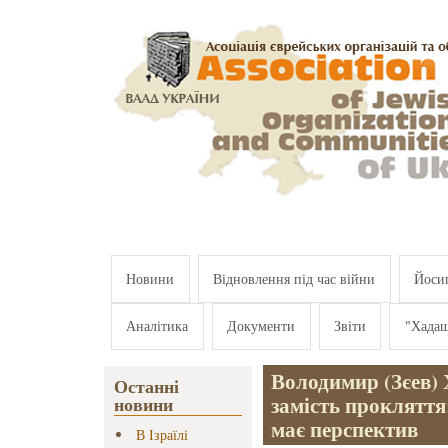
Перейти к основному содержанию
Новини
Відновлення під час війни
Йосип
Аналітика
Документи
Звіти
"Хада
Володимир (Зєев) 
Останні
замість прокляття
новини
має перспектив
В Ізраїлі