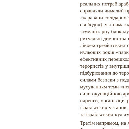
реальних потреб арабс
справляли чималий п
«каравани солідарнос
свободи»), які намаг
«гуманітарну блокаду
ритуальні демонстраці
лівоекстремістських о
нульових років «парк
ефективних перешкод
терористів у внутрішн
підбурювання до терор
силами безпеки з по
мусуванням теми «не
сили окупаційною арм
нарешті, організація
ізраїльських установ
та ізраїльських культ
Третім напрямом, на 