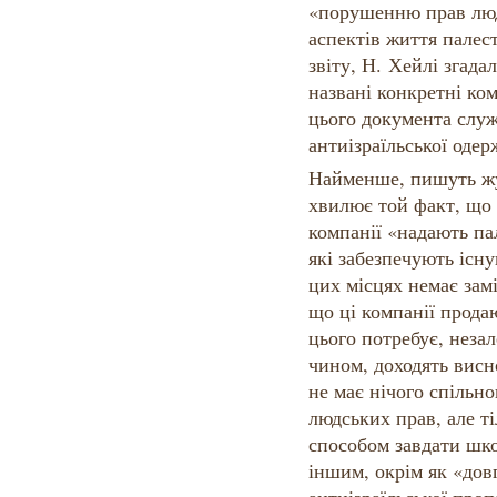
«порушенню прав люд
аспектів життя палес
звіту, Н. Хейлі згада
названі конкретні ком
цього документа слу
антиізраїльської одер
Найменше, пишуть жу
хвилює той факт, що ц
компанії «надають па
які забезпечують існув
цих місцях немає замі
що ці компанії продаю
цього потребує, неза
чином, доходять вис
не має нічого спільн
людських прав, але т
способом завдати шко
іншим, окрім як «до