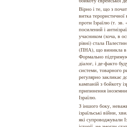
бойкоту єврейської д
Вірно і те, що з поча
витка терористичної 
проти Ізраїлю (т. зв.
посилений і антиізра
учасником (хоча, в о
рівні) стала Палестин
(ПНА), що виникла в 
Формально підтримую
діалог, і де-факто бу
системи, товарного р
регулярно закликає д
кампаній з бойкоту із
припинення іноземних
Ізраїлю.
З іншого боку, неваж
ізраїльські війни, хв
які супроводжували І
історії, не змогли ст