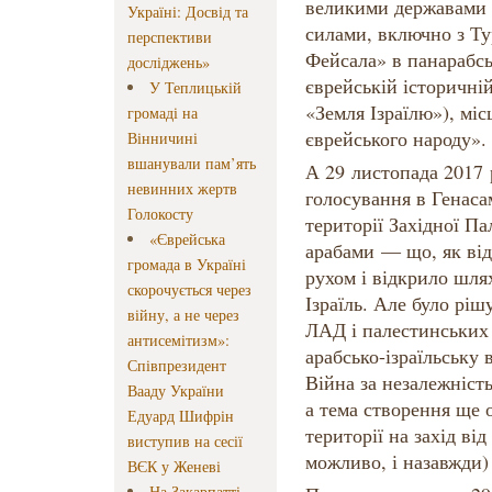
великими державами 
Україні: Досвід та
силами, включно з Ту
перспективи
Фейсала» в панарабсь
досліджень»
єврейській історичні
У Теплицькій
«Земля Ізраїлю»), мі
громаді на
єврейського народу».
Вінничині
вшанували пам’ять
А 29 листопада 2017 
невинних жертв
голосування в Генаса
Голокосту
території Західної Па
«Єврейська
арабами — що, як від
громада в Україні
рухом і відкрило шл
скорочується через
Ізраїль. Але було ріш
війну, а не через
ЛАД і палестинських 
антисемітизм»:
арабсько-ізраїльську 
Співпрезидент
Війна за незалежність
Вааду України
а тема створення ще о
Едуард Шифрін
території на захід ві
виступив на сесії
можливо, і назавжди)
ВЄК у Женеві
На Закарпатті