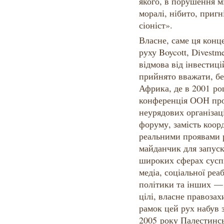
якого, в порушення м
моралі, нібито, приг
сіоніст».
Власне, саме ця конце
руху Boycott, Divestme
відмова від інвестиці
прийнято вважати, бе
Африка, де в 2001 ро
конференція ООН про
неурядових організаці
форуму, замість коорд
реальними проявами 
майданчик для запуск
широких сферах суспі
медіа, соціальної реаб
політики та інших — 
цілі, власне правоза
рамок цей рух набув 
2005 року Палестинсь