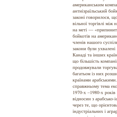
американським компа
антиізраїльський бой
законі говорилося, що
вільної торгівлі між 
на меті — «припинит
бойкотів на американ
членів нашого суспіл
закони були ухвалені 
Канаді та інших країн
що більшість компані
продовжували торгува
багатьом із них розши
країнами арабськими.
справжньому тема еко
1970-х –1980-х років
відносин з арабсько-і
через те, що орієнто
індустріальних і агра