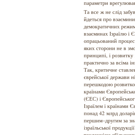
параметри врегулюван
Та все ж не слід забу
йдеться про взаємини
демократичних режимі
взаєминах Ізраїлю і 
опрацьований процес 
яких сторони не в зм
принципі, і розвитку
практично за всіма 
Так, критичне ставле
єврейської держави н
перешкодою розвитков
країнами Європейсько
(ЄЕС) і Європейськог
Ізраїлем і країнами Є
понад 42 млрд доларі
першим–другим за зн
ізраїльської продукції
тенденцією збільшенн