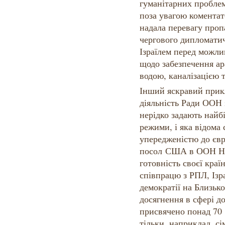
гуманітарних проблем
поза увагою коментат
надала перевагу про
чергового дипломати
Ізраїлем перед можли
щодо забезпечення ар
водою, каналізацією т
Інший яскравий прикл
діяльність Ради ООН 
нерідко задають найб
режими, і яка відом
упередженістю до євр
посол США в ООН Ні
готовність своєї кра
співпрацю з РПЛ, Ізр
демократії на Близьк
досягнення в сфері д
присвячено понад 70 
тільки, наприклад, с