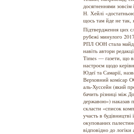
досягненнями зовсім 
Н. Хейлі «достатньо
щось там йде не так, 
Підтвердження цих сл
рубежі минулого 2017
РПЛ ООН стала майда
навіть автори редакц
Times — газети, що в
настроєм щодо керівн
Юдеї та Самарії, наз
Верховний комісар О
аль-Хуссейн (який пр
бачить різниці між Д
державою») наказав 
скласти «список комп
участь в будівництві 
окупованих палестинс
відповідно до логіки