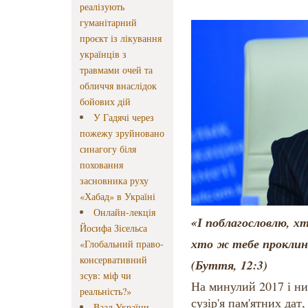
реалізують
гуманітарний
проєкт із лікування
українців з
травмами очей та
обличчя внаслідок
бойових дій
У Гадячі через
пожежу зруйновано
синагогу біля
поховання
засновника руху
«Хабад» в Україні
Онлайн-лекція
«І поблагословлю, х
Йосифа Зісельса
хто ж тебе проклина
«Глобальний право-
консервативний
(Буття, 12:3)
зсув: міф чи
На минулий 2017 і ни
реальність?»
сузір'я пам'ятних дат,
Ваад України