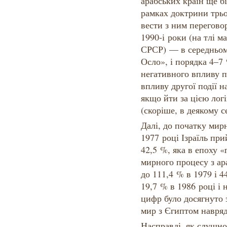
арабських країн ще б
рамках доктрини трьох
вести з ним перегово
1990-і роки (на тлі м
СРСР) — в середньом
Осло», і порядка 4–7
негативного впливу п
впливу другої події н
якщо йти за цією лог
(скоріше, в деякому с
Далі, до початку мир
1977 році Ізраїль пр
42,5 %, яка в епоху 
мирного процесу з ар
до 111,4 % в 1979 і 4
19,7 % в 1986 році і
цифр було досягнуто 
мир з Єгиптом навря
Насправді, як слушно 