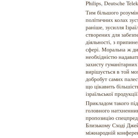
Philips, Deutsche Tel
Тим більшого розумін
політичних колах зус
раніше, зусилля Ізраї
створених для забезп
діяльності, з припин
сфері. Моральна ж ди
необхідністю надават
захисту гуманітарних
вирішується в той мом
добробут самих палес
що цікавить більшіст
ізраїльської продукції
Прикладом такого пі
головного натхненник
пропозицію спецпред
Близькому Сході Джей
міжнародній конфере