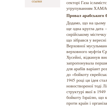
ссылки
секторі Газа ісламіс
угрупуванням ХАМА
Провал арабського 
Додамо, що на цьому 
ще одна кругла дата 
сирійському містечку
що зібрався у вересні
Верховної мусульманс
верховного муфтія Є
Хусейні, відкинув вис
запропонувала перши
для арабів варіант ро
до «бойкоту єврейськи
1945 році ця ідея ста
новоствореної тоді Л
структурі якої в 1949
бойкоту Ізраїлю, що 
проти країн і організ