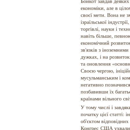
Бойкот завдав деяких 
економіки, але в ціло
своєї мети. Вона не 
ізраїльської індустрії
торгівлі, науки і техн
навіть більше, певн
економічний розвиток
зв'язків з іноземними
дужках, і на розвито
та оновлення «основно
Своєю чергою, ініцій
мусульманським і ко
негативно позначився
позбавивши їх багатьох
країнами вільного сві
У тому числі і завдя
початку цієї статті: і
об'єктом відповідних 
Конгрес США ухвалив