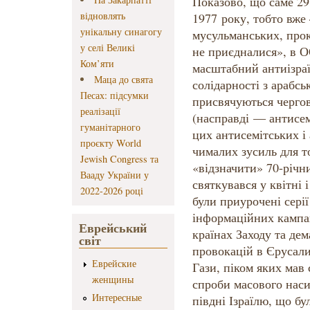
Показово, що саме 29
відновлять
1977 року, тобто вже 
унікальну синагогу
мусульманських, прок
у селі Великі
не приєдналися», в 
Ком’яти
масштабний антиізра
Маца до свята
солідарності з арабс
Песах: підсумки
присвячуються чергов
реалізації
(насправді — антисем
гуманітарного
цих антисемітських і
проєкту World
чималих зусиль для 
Jewish Congress та
«відзначити» 70-річн
Вааду України у
святкувався у квітні і
2022-2026 році
були приурочені сері
інформаційних кампан
Еврейський
країнах Заходу та де
світ
провокацій в Єрусали
Еврейские
Гази, піком яких ма
женщины
спроби масового нас
Интересные
півдні Ізраїлю, що бу