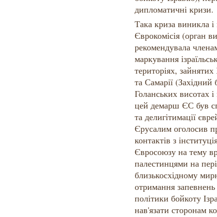
дипломатичні кризи.
Така криза виникла і
Єврокомісія (орган в
рекомендувала члена
маркування ізраїльсь
територіях, зайнятих
та Самарії (Західний 
Голанських висотах і 
цей демарш ЄС був с
та делигітимації євре
Єрусалим оголосив п
контактів з інституц
Євросоюзу на тему в
палестинцями на пері
близькосхідному мир
отримання запевнень
політики бойкоту Ізра
нав'язати сторонам к