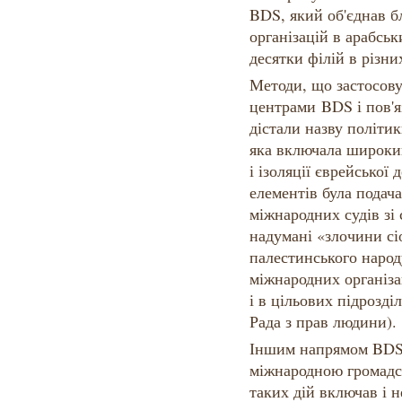
BDS, який об'єднав б
організацій в арабсь
десятки філій в різни
Методи, що застосов
центрами BDS і пов'я
дістали назву політи
яка включала широкий
і ізоляції єврейської
елементів була подач
міжнародних судів зі 
надумані «злочини сі
палестинського народ
міжнародних організа
і в цільових підроз
Рада з прав людини).
Іншим напрямом BDS 
міжнародною громад
таких дій включав і н