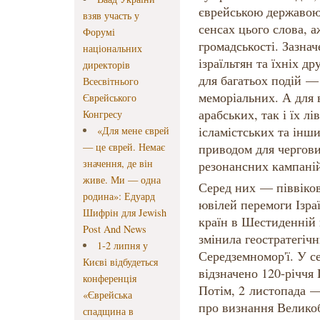
єврейською державою
взяв участь у
сенсах цього слова, а
Форумі
громадськості. Зазнач
національних
ізраїльтян та їхніх др
директорів
для багатьох подій —
Всесвітнього
меморіальних. А для 
Єврейського
арабських, так і їх л
Конгресу
ісламістських та інш
«Для мене єврей
— це єврей. Немає
приводом для чергових
значення, де він
резонансних кампаній
живе. Ми — одна
Серед них — піввіко
родина»: Едуард
ювілей перемоги Ізра
Шифрін для Jewish
країн в Шестиденній 
Post And News
змінила геостратегіч
1-2 липня у
Середземномор'ї. У с
Києві відбудеться
відзначено 120-річчя 
конференція
Потім, 2 листопада —
«Єврейська
про визнання Великоб
спадщина в