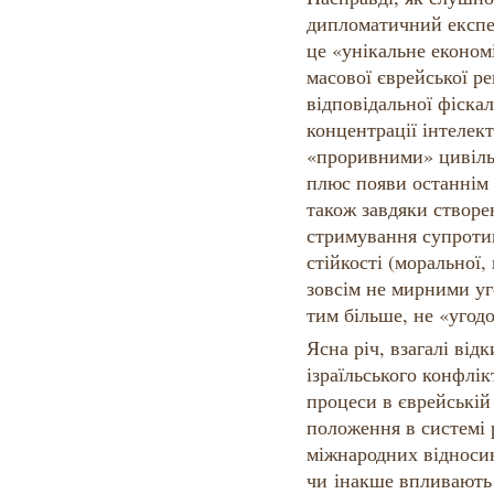
дипломатичний експер
це «унікальне економ
масової єврейської ре
відповідальної фіскал
концентрації інтелект
«проривними» цивіль
плюс появи останнім 
також завдяки створ
стримування супротив
стійкості (моральної, 
зовсім не мирними уг
тим більше, не «уго
Ясна річ, взагалі від
ізраїльського конфлік
процеси в єврейській 
положення в системі р
міжнародних відноси
чи інакше впливають 