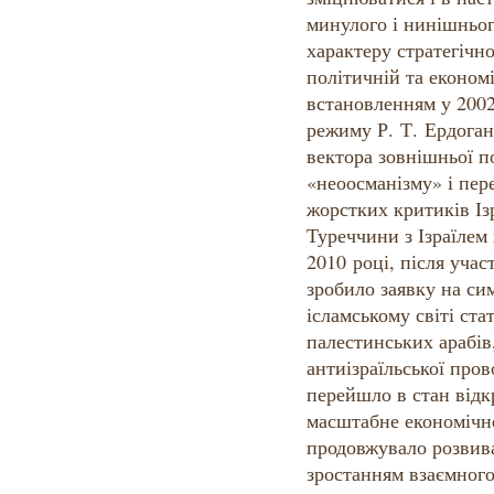
минулого і нинішньог
характеру стратегічно
політичній та економі
встановленням у 2002
режиму Р. Т. Ердоган
вектора зовнішньої п
«неоосманізму» і пер
жорстких критиків Із
Туреччини з Ізраїлем
2010 році, після учас
зробило заявку на си
ісламському світі ст
палестинських арабів,
антиізраїльської пров
перейшло в стан відк
масштабне економічне
продовжувало розвив
зростанням взаємного