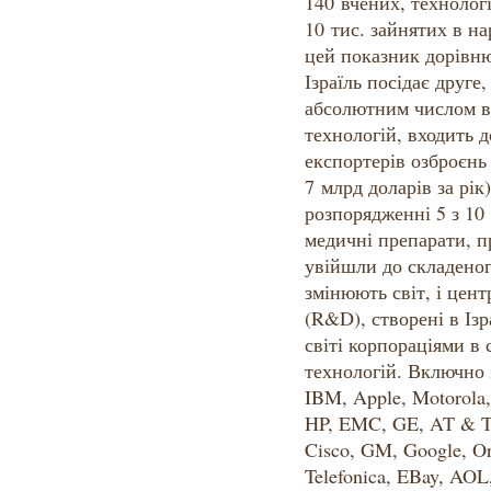
140 вчених, технологі
10 тис. зайнятих в н
цей показник дорівнює
Ізраїль посідає друге,
абсолютним числом в
технологій, входить д
експортерів озброєнь
7 млрд доларів за рік
розпорядженні 5 з 10
медичні препарати, п
увійшли до складеног
змінюють світ, і цен
(R&D), створені в Із
світі корпораціями в
технологій. Включно з
IBM, Apple, Motorola
HP, EMC, GE, AT & T,
Cisco, GM, Google, Or
Telefonica, EBay, AOL