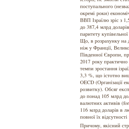
поступального (незва
окремі роки) економі
ВВП Ізраїлю зріс з 1
до 387,4 млрд доларі
паритету купівельної
Що, в розрахунку на 
ніж у Франції, Велико
Південної Європи, пр
2017 року практично 
темпи зростання ізраї
3,3 %, що істотно вищ
OECD (Організації ек
розвитку). Обсяг експ
до понад 105 млрд дол
валютних активів (for
116 млрд доларів в л
повної їх відсутності
Причому, якісний стр