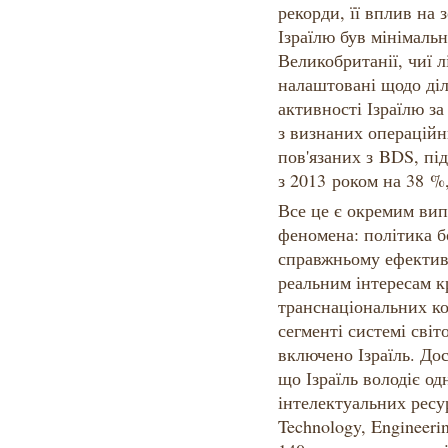
рекорди, її вплив на
Ізраїлю був мінімальн
Великобританії, чиї 
налаштовані щодо діл
активності Ізраїлю за
з визнаних операційн
пов'язаних з BDS, під
з 2013 роком на 38 %,
Все це є окремим вип
феномена: політика б
справжньому ефектив
реальним інтересам к
транснаціональних ко
сегменті системі світ
включено Ізраїль. Дос
що Ізраїль володіє од
інтелектуальних ресу
Technology, Engineeri