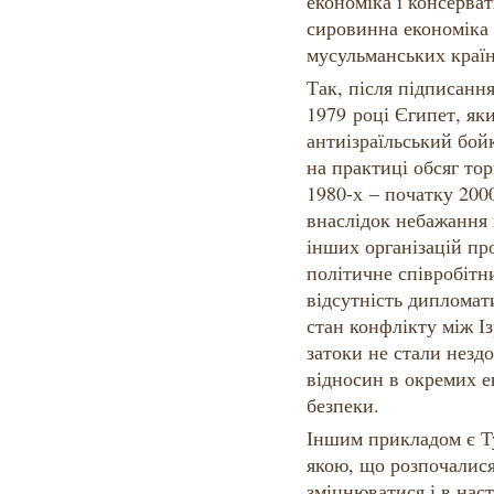
економіка і консерват
сировинна економіка 
мусульманських країн
Так, після підписання
1979 році Єгипет, як
антиізраїльський бой
на практиці обсяг тор
1980-х – початку 200
внаслідок небажання 
інших організацій пр
політичне співробітни
відсутність диплома
стан конфлікту між Із
затоки не стали нез
відносин в окремих е
безпеки.
Іншим прикладом є Ту
якою, що розпочалися
зміцнюватися і в наст