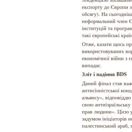
експорту до Європи з 
обсягу). На сьогодніш
неформальний член Єв
інституцій та програ
такі європейські краї
Отже, казати щось пр
використовуваних вор
економічної війни з 
випадає.
Зліт і падіння BDS
Даний фінал став важ
антисіоністської кон
альянсу», відповіддю
свою антиізраїльську
прав людини». Цією 
задумом ініціаторів но
палестинський араб, г