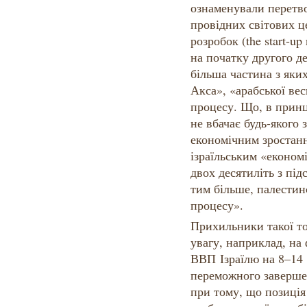
ознаменували перетво
провідних світових ц
розробок (the start-up
на початку другого де
більша частина з яки
Акса», «арабської ве
процесу. Що, в принц
не вбачає будь-якого 
економічним зростанн
ізраїльським «економ
двох десятиліть з під
тим більше, палестин
процесу».
Прихильники такої т
увагу, наприклад, на
ВВП Ізраїлю на 8–14 
переможного заверше
при тому, що позиція