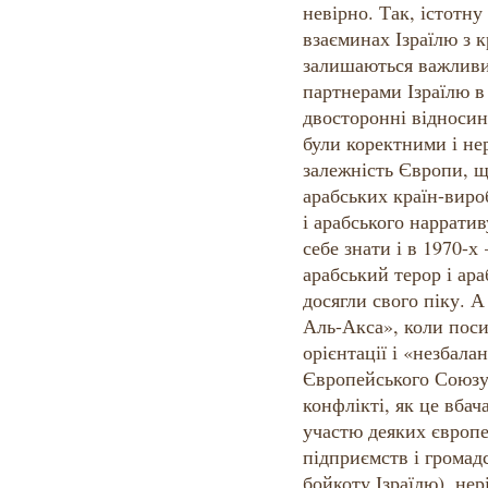
невірно. Так, істотну
взаєминах Ізраїлю з к
залишаються важлив
партнерами Ізраїлю в 
двосторонні відносин
були коректними і не
залежність Європи, щ
арабських країн-вир
і арабського наррати
себе знати і в 1970-х
арабський терор і ар
досягли свого піку. 
Аль-Акса», коли пос
орієнтації і «незбала
Європейського Союзу 
конфлікті, як це вбач
участю деяких європе
підприємств і громадс
бойкоту Ізраїлю), нер