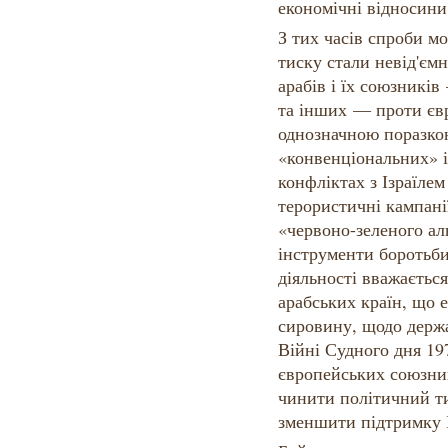
економічні відносини 
З тих часів спроби мо
тиску стали невід'єм
арабів і їх союзникі
та інших — проти євр
однозначною поразко
«конвенціональних» 
конфліктах з Ізраїлем 
терористичні кампанії
«червоно-зеленого ал
інструменти боротьби 
діяльності вважаєтьс
арабських країн, що 
сировину, щодо держа
Війні Судного дня 19
європейських союзник
чинити політичний ти
зменшити підтримку І