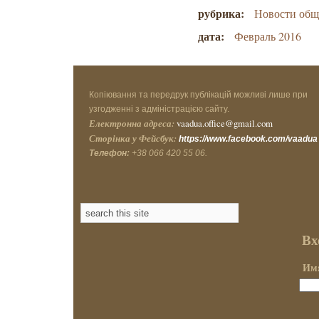
рубрика:
Новости об
дата:
Февраль 2016
Копіювання та передрук публікацій можливі лише при
узгодженні з адміністрацією сайту.
Електронна адреса:
vaadua.office@gmail.com
Сторінка у Фейсбук:
https://www.facebook.com/vaadua
Телефон:
+38 066 420 55 06.
Вх
Имя