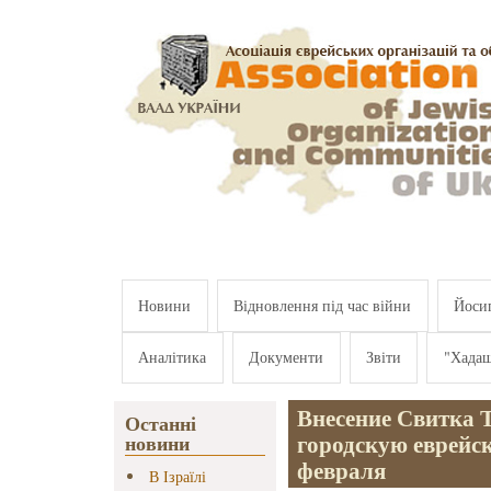
Перейти к основному содержанию
Новини
Відновлення під час війни
Йосип
Аналітика
Документи
Звіти
"Хада
Внесение Свитка 
Останні
городскую еврейс
новини
февраля
В Ізраїлі