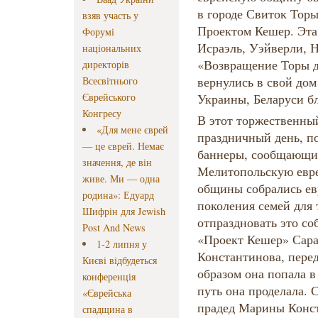
в городе Свиток Тор
взяв участь у
Проектом Кешер. Эта 
Форумі
Исраэль, Уэйверли, 
національних
«Возвращение Торы д
директорів
вернулись в свой до
Всесвітнього
Єврейського
Украины, Беларуси б
Конгресу
В этот торжественны
«Для мене єврей
праздничный день, п
— це єврей. Немає
баннеры, сообщающие
значення, де він
Мелитопольскую евр
живе. Ми — одна
общины собрались евр
родина»: Едуард
поколения семей для 
Шифрін для Jewish
отпраздновать это с
Post And News
«Проект Кешер» Сар
1-2 липня у
Константинова, перед
Києві відбудеться
образом она попала 
конференція
путь она проделала. 
«Єврейська
прадед Марины Конст
спадщина в