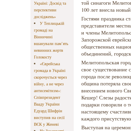
той синагоги Мелитоп
Україні: Досвід та
100 лет внесла новы
перспективи
досліджень»
Гостями праздника ст
У Теплицькій
представители местны
громаді на
и члены Мелитопольс
Вінничині
Запорожской еврейск
вшанували пам’ять
общественных нацио
невинних жертв
объединений, городс
Голокосту
Мелитопольская горо
«Єврейська
свое существование с
громада в Україні
города после революц
скорочується через
община потеряла свое
війну, а не через
внесением нового Св
антисемітизм»:
Кешер! Слезы радости
Співпрезидент
подарки говорили о т
Вааду України
Едуард Шифрін
настоящему счастлив
виступив на сесії
каждого присутствую
ВЄК у Женеві
Выступая на церемон
На Закарпатті