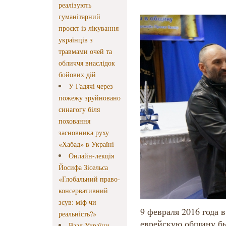
реалізують
гуманітарний
проєкт із лікування
українців з
травмами очей та
обличчя внаслідок
бойових дій
У Гадячі через
пожежу зруйновано
синагогу біля
поховання
засновника руху
«Хабад» в Україні
Онлайн-лекція
Йосифа Зісельса
«Глобальний право-
консервативний
зсув: міф чи
9 февраля 2016 года
реальність?»
еврейскую общину бы
Ваад України