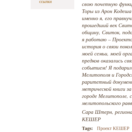
ссылки
свою почетную функц
Торы из Арон Кодеша 
именно я, его правнуч
прошедший век Свит
общину, Свиток, пода
я работаю – Проекто
история о связи поко
моей семьи, моей орг
предков оказались с
событием! Я подарила
Мелитополя и Городс
раритетный документ
метрической книги за 
городе Мелитополе, 
мелитопольского равв
Сара Штерн, региона
КЕШЕР
Tags:
Проект КЕШЕР