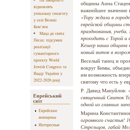
общины Анна Стаценк
відновлять
важнейшее значение и
унікальну синагогу
«Тору ждали в городе
у селі Великі
еврейской общины ст
Ком’яти
празднования, учеба,
Маца до свята
проходить с Торой и 
Песах: підсумки
Кешер наша община о
реалізації
новый виток в возро
гуманітарного
проєкту World
Веселый танец и прох
Jewish Congress та
вокруг Бимы, объедин
Вааду України у
им возможность впер
2022-2026 році
святому что есть у ев
Р. Давид Мануйлов:
Еврейський
священный Свиток То
світ
одной из главных зап
Еврейские
Марина Константино
женщины
огромного счастья! 1
Интересные
Стрельцов, габай Мел