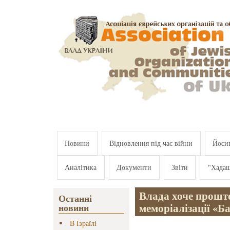
Перейти к основному содержанию
Новини
Відновлення під час війни
Йосип
Аналітика
Документи
Звіти
"Хада
Влада хоче прошт
Останні
меморіалізації «Б
новини
В Ізраїлі