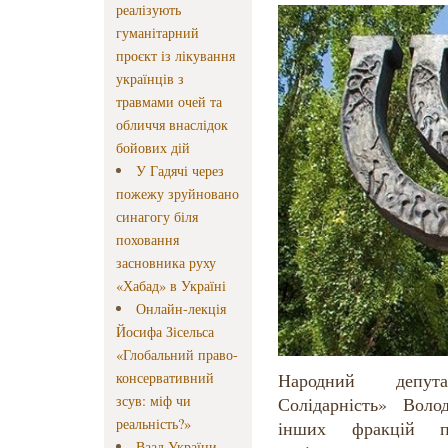
реалізують
гуманітарний
проєкт із лікування
українців з
травмами очей та
обличчя внаслідок
бойових дій
У Гадячі через
пожежу зруйновано
синагогу біля
поховання
засновника руху
«Хабад» в Україні
Онлайн-лекція
Йосифа Зісельса
«Глобальний право-
консервативний
Народний депут
зсув: міф чи
Солідарність» Вол
реальність?»
інших фракцій п
Ваад України