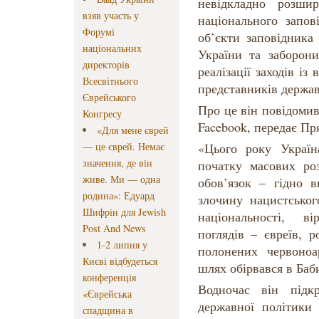
невідкладно розши
взяв участь у
національного запов
Форумі
об’єкти заповідника
національних
України та заборони
директорів
реалізації заходів і
Всесвітнього
представників держав
Єврейського
Про це він повідомив
Конгресу
Facebook, передає Пр
«Для мене єврей
— це єврей. Немає
«Цього року Україн
значення, де він
початку масових ро
живе. Ми — одна
обов’язок – гідно 
родина»: Едуард
злочину нацистськог
Шифрін для Jewish
національності, в
Post And News
поглядів – євреїв, р
1-2 липня у
полонених червоноа
Києві відбудеться
шлях обірвався в Баб
конференція
Водночас він підк
«Єврейська
державної політики 
спадщина в