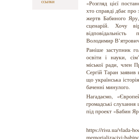
ссылки
«Розгляд цієї поста
хто справді дбає про
жертв Бабиного Яру
сценарій. Хочу в
відповідальність
Володимир В’ятрович
Раніше заступник го
освіти і науки, сім
міської ради, член П
Сергій Таран заявив
що українська історі
баченні минулого.
Нагадаємо, «Європей
громадські слухання 
під проект «Бабин Яр
https://risu.ua/vlada-ho
memorializaciyi-babin