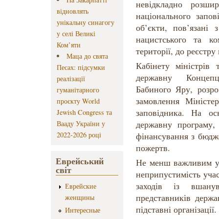
невідкладно розши
відновлять
національного запов
унікальну синагогу
об’єкти, пов’язані
у селі Великі
нацистського та к
Ком’яти
території, до реєстру
Маца до свята
Кабінету міністрів 
Песах: підсумки
державну Концепц
реалізації
Бабиного Яру, розро
гуманітарного
замовлення Міністер
проєкту World
заповідника. На ос
Jewish Congress та
державну програму,
Вааду України у
2022-2026 році
фінансування з бюдж
пожертв.
Еврейський
Не менш важливим у 
світ
неприпустимість участ
заходів із вшан
Еврейские
представників держа
женщины
підставні організації.
Интересные