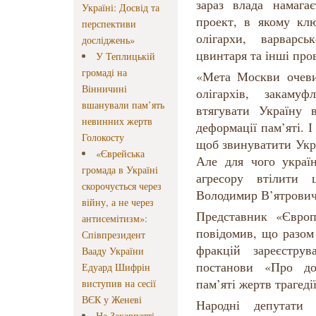
зараз влада намага
Україні: Досвід та
проект, в якому клю
перспективи
олігархи, варварс
досліджень»
цвинтаря та інші пров
У Теплицькій
громаді на
«Мета Москви очеви
Вінничині
олігархів, закаму
вшанували пам’ять
втягувати Україну в
невинних жертв
деформації пам’яті. 
Голокосту
щоб звинуватити Укра
«Єврейська
Але для чого україн
громада в Україні
агресору втілити 
скорочується через
Володимир В’ятрович
війну, а не через
Представник «Європе
антисемітизм»:
повідомив, що разом
Співпрезидент
фракцій зареєстру
Вааду України
постанови «Про до
Едуард Шифрін
пам’яті жертв трагеді
виступив на сесії
ВЄК у Женеві
Народні депутати
На Закарпатті