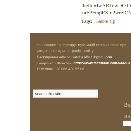
fbclid=IwAR1nwDOTV
zuFPFmpPXtn2wrelCN
Tags:
Бабин Яр
Копіювання та передрук публікацій можливі лише при
узгодженні з адміністрацією сайту.
Електронна адреса:
vaadua.office@gmail.com
Сторінка у Фейсбук:
https://www.facebook.com/vaadua
Телефон:
+38 066 420 55 06.
Вх
Имя