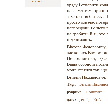
ссылки
уряду і створити уря
парламентом, припини
захоплення бізнесу. П
просто означає повер
напередодні Вашого 
це зробити, й ті, хто
підтримають.
Вікторе Федоровичу, 
але колись Вам все ж
Не помилиться, адже 
Ваша особиста подальш
може статися так, що 
Віталій Нахманович, 
Tags:
Віталій Нахмано
рубрика:
Политика
дата:
декабрь 2013