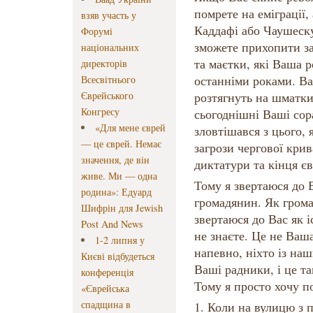
помрете на еміграції,
взяв участь у
Каддафі або Чаушеску
Форумі
зможете прихопити за
національних
та маєтки, які Ваша 
директорів
останніми роками. Ва
Всесвітнього
Єврейського
розтягнуть на шматки
Конгресу
сьогоднішні Ваші сор
«Для мене єврей
зловтішався з цього, 
— це єврей. Немає
загрози чергової крив
значення, де він
диктатури та кінця є
живе. Ми — одна
Тому я звертаюся до 
родина»: Едуард
громадянин. Як гром
Шифрін для Jewish
звертаюся до Вас як і
Post And News
не знаєте. Це не Ваша
1-2 липня у
напевно, ніхто із наш
Києві відбудеться
Ваші радники, і це т
конференція
Тому я просто хочу п
«Єврейська
спадщина в
1. Коли на вулицю з 