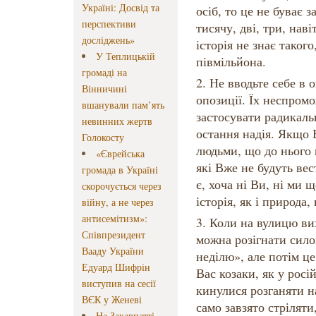
Україні: Досвід та
осіб, то це не буває 
перспективи
тисячу, дві, три, наві
досліджень»
історія не знає таког
У Теплицькій
півмільйона.
громаді на
2. Не вводьте себе в
Вінничині
опозиції. Їх неспром
вшанували пам’ять
застосувати радикальн
невинних жертв
остання надія. Якщо В
Голокосту
людьми, що до нього г
«Єврейська
які Вже не будуть вес
громада в Україні
є, хоча ні Ви, ні ми 
скорочується через
історія, як і природа
війну, а не через
антисемітизм»:
3. Коли на вулицю вих
Співпрезидент
можна розігнати сил
Вааду України
неділю», але потім це
Едуард Шифрін
Вас козаки, як у росі
виступив на сесії
кинулися розганяти н
ВЄК у Женеві
само завзято стрілят
На Закарпатті