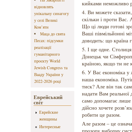
кийками неможливо р
відновлять
4. Ви можете сказати
унікальну синагогу
скільки і проти Вас. 
у селі Великі
Що ці люди готові зр
Ком’яти
Ваші півмільйонні мі
Маца до свята
доводить: що країна 
Песах: підсумки
реалізації
5. І ще одне. Столиця
гуманітарного
Донецьк чи Сімфероп
проєкту World
країною, якщо ти не 
Jewish Congress та
6. У Вас економіка у 
Вааду України у
наша економіка. Путі
2022-2026 році
тиск? Але він так сам
надати Вам реальної 
Еврейський
само допомагає лише
світ
дійсно хочете розв’яз
Еврейские
робити це разом.
женщины
Але разом – це означа
Интересные
прозору виборчу сис