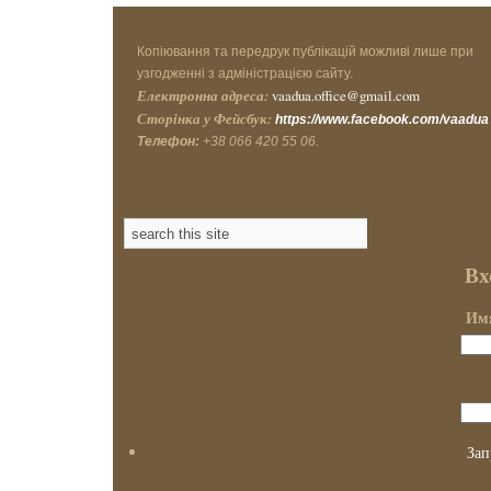
Копіювання та передрук публікацій можливі лише при
узгодженні з адміністрацією сайту.
Електронна адреса:
vaadua.office@gmail.com
Сторінка у Фейсбук:
https://www.facebook.com/vaadua
Телефон:
+38 066 420 55 06.
Вх
Имя
Зап