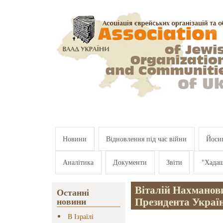
Перейти к основному содержанию
Новини
Відновлення під час війни
Йосип
Аналітика
Документи
Звіти
"Хада
Віталій Нахманови
Останні
Президента Украї
новини
В Ізраїлі