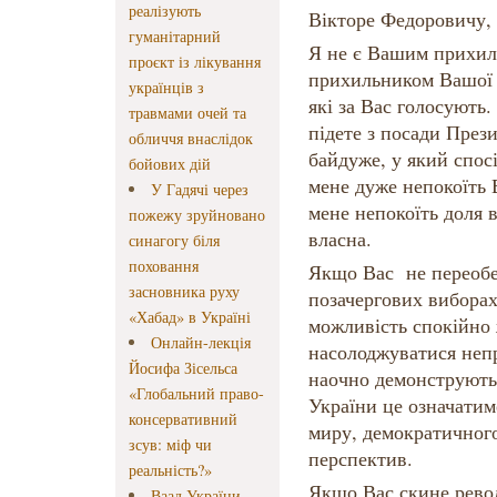
реалізують
Вікторе Федоровичу,
гуманітарний
Я не є Вашим прихил
проєкт із лікування
прихильником Вашої п
українців з
які за Вас голосують
травмами очей та
підете з посади През
обличчя внаслідок
байдуже, у який спос
бойових дій
мене дуже непокоїть 
У Гадячі через
мене непокоїть доля вс
пожежу зруйновано
власна.
синагогу біля
поховання
Якщо Вас не переобер
засновника руху
позачергових виборах
«Хабад» в Україні
можливість спокійно 
Онлайн-лекція
насолоджуватися неп
Йосифа Зісельса
наочно демонструють
«Глобальний право-
України це означати
консервативний
миру, демократичного
зсув: міф чи
перспектив.
реальність?»
Якщо Вас скине рево
Ваад України