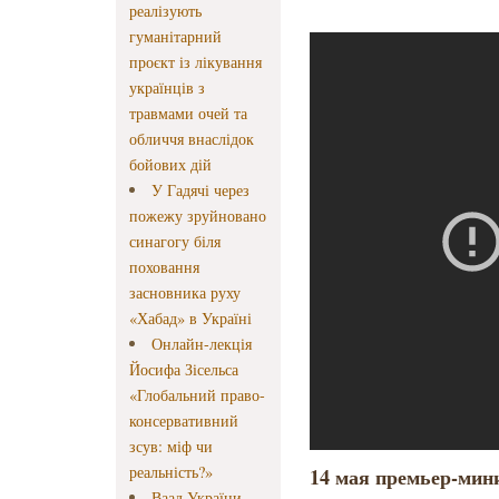
реалізують
гуманітарний
проєкт із лікування
українців з
травмами очей та
обличчя внаслідок
бойових дій
У Гадячі через
пожежу зруйновано
синагогу біля
поховання
засновника руху
«Хабад» в Україні
Онлайн-лекція
Йосифа Зісельса
«Глобальний право-
консервативний
зсув: міф чи
реальність?»
14 мая премьер-ми
Ваад України