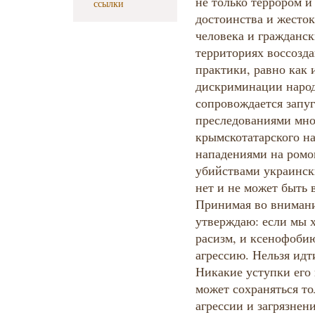
не только террором 
ссылки
достоинства и жесто
человека и гражданс
территориях воссозд
практики, равно как 
дискриминации народ
сопровождается запуг
преследованиями мно
крымскотатарского н
нападениями на ромо
убийствами украинск
нет и не может быть
Принимая во внимани
утверждаю: если мы 
расизм, и ксенофоби
агрессию. Нельзя идти
Никакие уступки его
может сохраняться т
агрессии и загрязнен