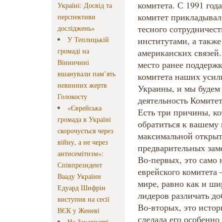
комитета. С 1991 го
Україні: Досвід та
комитет прикладывал
перспективи
тесного сотрудничес
досліджень»
У Теплицькій
институтами, а также
громаді на
американских связей
Вінничині
место ранее поддерж
вшанували пам’ять
комитета наших усил
невинних жертв
Украины, и мы будем
Голокосту
деятельность Комитет
«Єврейська
Есть три причины, к
громада в Україні
обратиться к вашему
скорочується через
максимальной открыт
війну, а не через
предварительных за
антисемітизм»:
Во-первых, это само
Співпрезидент
еврейского комитета 
Вааду України
мире, равно как и ши
Едуард Шифрін
лидеров различать до
виступив на сесії
Во-вторых, это истор
ВЄК у Женеві
сделала его особенно
На Закарпатті