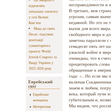
несправедливости и 
відновлять
В-третьих, моя стран
унікальну синагогу
угрозам, самым значи
у селі Великі
недавней. Но это не 
Ком’яти
вызов для всего мира
Маца до свята
свободного мира и д
Песах: підсумки
заметны параллели с
реалізації
гуманітарного
семьдесят пять лет н
проєкту World
ужасной войне в мир
Jewish Congress та
очевидны, что я счи
Вааду України у
процитировать слова
2022-2026 році
обращенные к америк
года: «...Но если мы
Еврейський
включая Соединенные
світ
знаем и любим, погру
века, который лучи 
Еврейские
губительным и, возм
женщины
Мы видим, что росси
Интересные