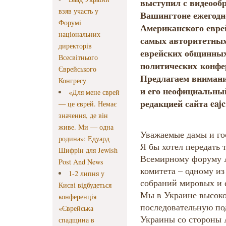
выступил с видеооб
взяв участь у
Вашингтоне ежегод
Форумі
Американского еврей
національних
самых авторитетных
директорів
еврейских общинных
Всесвітнього
политических конфе
Єврейського
Предлагаем вниман
Конгресу
и его неофициальны
«Для мене єврей
редакцией сайта eajc
— це єврей. Немає
значення, де він
живе. Ми — одна
Уважаемые дамы и го
родина»: Едуард
Я бы хотел передать 
Шифрін для Jewish
Всемирному форуму А
Post And News
комитета – одному и
1-2 липня у
собраний мировых и 
Києві відбудеться
Мы в Украине высоко
конференція
последовательную по
«Єврейська
Украины со стороны 
спадщина в