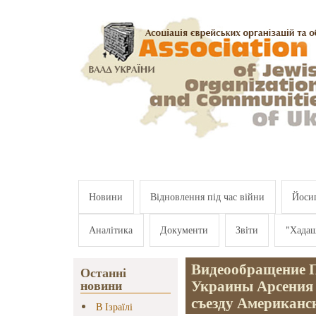
Перейти к основному содержанию
Новини
Відновлення під час війни
Йосип
Аналітика
Документи
Звіти
"Хада
Видеообращение 
Останні
Украины Арсения
новини
съезду Американс
В Ізраїлі