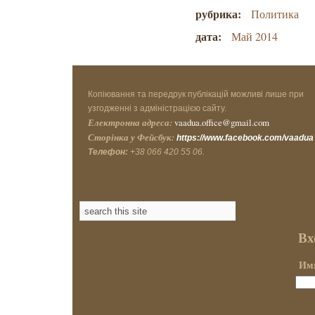
рубрика:
Политика
дата:
Май 2014
Копіювання та передрук публікацій можливі лише при
узгодженні з адміністрацією сайту.
Електронна адреса:
vaadua.office@gmail.com
Сторінка у Фейсбук:
https://www.facebook.com/vaadua
Телефон:
+38 066 420 55 06.
Вх
Имя