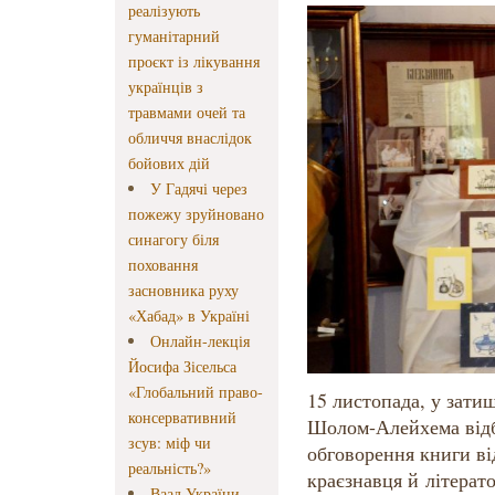
реалізують
гуманітарний
проєкт із лікування
українців з
травмами очей та
обличчя внаслідок
бойових дій
У Гадячі через
пожежу зруйновано
синагогу біля
поховання
засновника руху
«Хабад» в Україні
Онлайн-лекція
Йосифа Зісельса
«Глобальний право-
15 листопада, у зати
консервативний
Шолом-Алейхема відб
зсув: міф чи
обговорення книги ві
реальність?»
краєзнавця й літерат
Ваад України