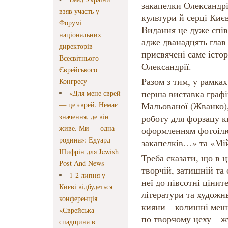
закапелки Олександрі
взяв участь у
культури й серці Киє
Форумі
Видання це дуже спів
національних
адже дванадцять глав 
директорів
присвячені саме істор
Всесвітнього
Олександрії.
Єврейського
Разом з тим, у рамках
Конгресу
перша виставка графі
«Для мене єврей
— це єврей. Немає
Мальованої (Жванко),
значення, де він
роботу для форзацу к
живе. Ми — одна
оформленням фотоілю
родина»: Едуард
закапелків…» та «Мій
Шифрін для Jewish
Треба сказати, що в 
Post And News
творчій, затишній та 
1-2 липня у
неї до півсотні цінит
Києві відбудеться
літератури та художн
конференція
кияни – колишні мешк
«Єврейська
по творчому цеху – ж
спадщина в