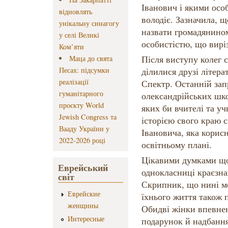
Іванович і якими осо
відновлять
володіє. Зазначила,
унікальну синагогу
назвати громадянином
у селі Великі
особистістю, що вирі
Ком’яти
Після виступу колег 
Маца до свята
Песах: підсумки
ділилися друзі літера
реалізації
Спектр. Останній зап
гуманітарного
олександрійських шко
проєкту World
яких би вчителі та у
Jewish Congress та
історією свого краю 
Вааду України у
Івановича, яка корисн
2022-2026 році
освітньому плані.
Цікавими думками що
Еврейський
однокласниці краєзна
світ
Скрипник, що нині м
Еврейские
їхнього життя також 
женщины
Обидві жінки впевнен
Интересные
подарунок й надбання