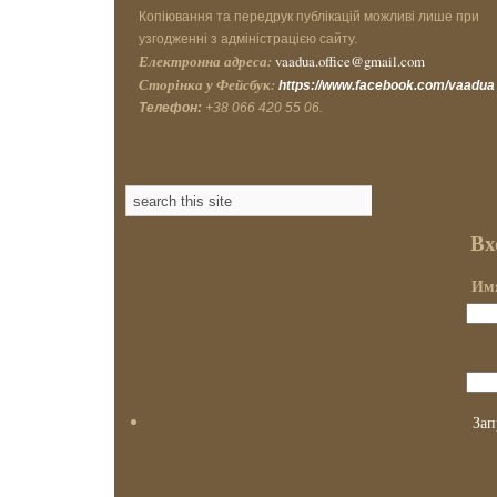
Копіювання та передрук публікацій можливі лише при
узгодженні з адміністрацією сайту.
Електронна адреса:
vaadua.office@gmail.com
Сторінка у Фейсбук:
https://www.facebook.com/vaadua
Телефон:
+38 066 420 55 06.
Вх
Имя
Зап