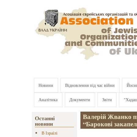
Перейти к основному содержанию
Новини
Відновлення під час війни
Йосип
Аналітика
Документи
Звіти
"Хада
Валерій Жванко пр
Останні
“Барокові закапел
новини
В Ізраїлі