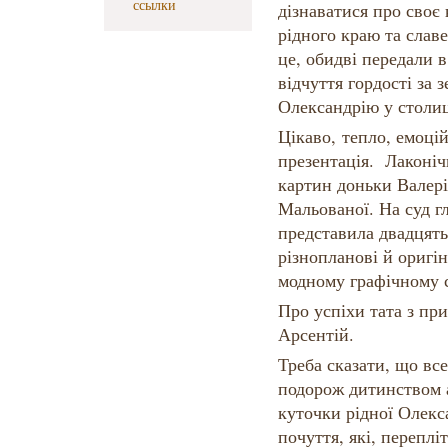
ссылки
дізнаватися про своє 
рідного краю та слав
це, обидві передали 
відчуття гордості за 
Олександрію у столиц
Цікаво, тепло, емоці
презентація. Лаконіч
картин доньки Валері
Мальованої. На суд г
представила двадцять 
різнопланові й оригін
модному графічному с
Про успіхи тата з при
Арсентій.
Треба сказати, що вс
подорож дитинством 
куточки рідної Олекса
почуття, які, перепл