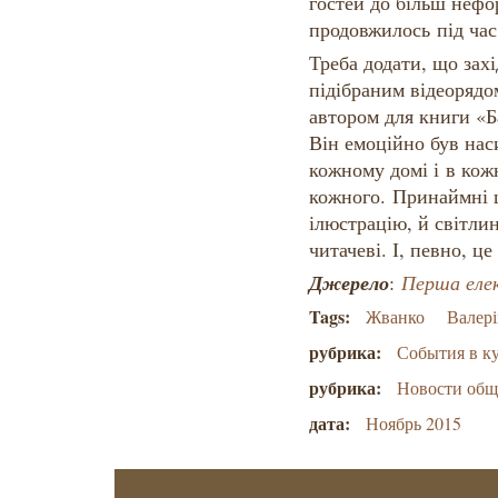
гостей до більш нефо
продовжилось під ча
Треба додати, що зах
підібраним відеорядо
автором для книги «Б
Він емоційно був нас
кожному домі і в кожн
кожного. Принаймні ц
ілюстрацію, й світли
читачеві. І, певно, ц
Джерело
:
Перша еле
Tags:
Жванко
Валері
рубрика:
События в к
рубрика:
Новости об
дата:
Ноябрь 2015