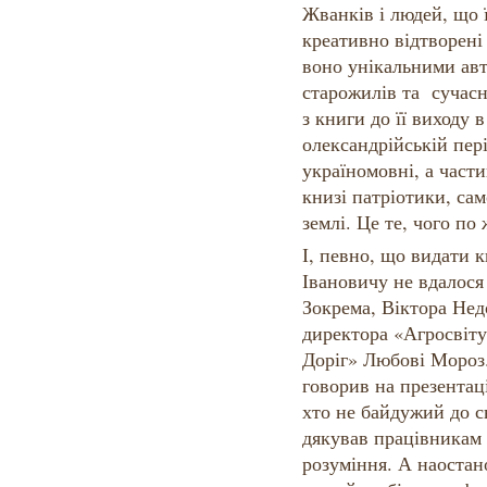
Жванків і людей, що 
креативно відтворені
воно унікальними ав
старожилів та сучасн
з книги до її виходу в
олександрійській пері
україномовні, а части
книзі патріотики, сам
землі. Це те, чого по
І, певно, що видати 
Івановичу не вдалося 
Зокрема, Віктора Нед
директора «Агросвіту
Доріг» Любові Мороз.
говорив на презентаці
хто не байдужий до с
дякував працівникам 
розуміння. А наостан