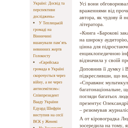
Усі вони обговорювал
Україні: Досвід та
перспективи
враженнями від прочи
досліджень»
автора, як чудову й 
У Теплицькій
літератора.
громаді на
«Книга «Барокові зак
Вінничині
на широку аудиторію,
вшанували пам’ять
цінна для підростаюч
невинних жертв
енциклопедичною інф
Голокосту
відзначила у своїй п
«Єврейська
Доповнив її думку і 
громада в Україні
підкресливши, що ви
скорочується через
«Справжнє мультикул
війну, а не через
антисемітизм»:
багатонаціональне, щ
Співпрезидент
погляди багатьох люде
Вааду України
презентує Олександрію
Едуард Шифрін
– резюмував журналіс
виступив на сесії
А от кіровоградка Л
ВЄК у Женеві
зосередила на тому, 
На Закарпатті