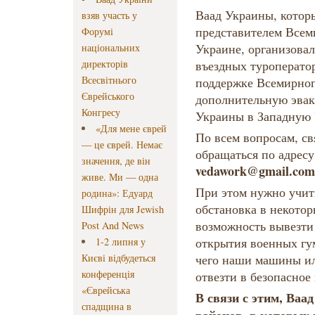
Ваад Украины, которы
взяв участь у
представителем Всеми
Форумі
Украине, организова
національних
директорів
въездных туроперато
Всесвітнього
поддержке Всемирног
Єврейського
дополнительную эвак
Конгресу
Украины в Западную 
«Для мене єврей
По всем вопросам, св
— це єврей. Немає
обращаться по адрес
значення, де він
vedawork@gmail.com
живе. Ми — одна
При этом нужно учит
родина»: Едуард
обстановка в некотор
Шифрін для Jewish
возможность вывезти
Post And News
открытия военных гу
1-2 липня у
Києві відбудеться
чего наши машины ил
конференція
отвезти в безопасное 
«Єврейська
В связи с этим, Ваа
спадщина в