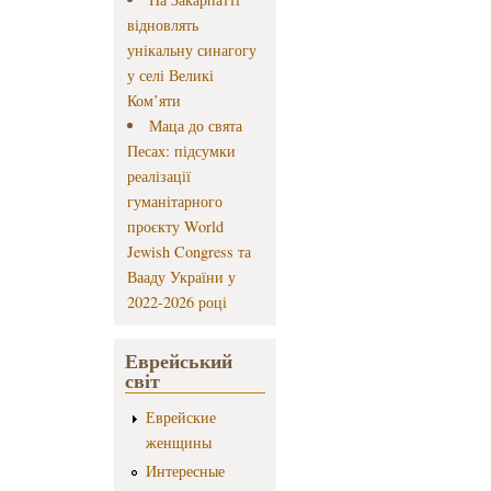
відновлять
унікальну синагогу
у селі Великі
Ком’яти
Маца до свята
Песах: підсумки
реалізації
гуманітарного
проєкту World
Jewish Congress та
Вааду України у
2022-2026 році
Еврейський
світ
Еврейские
женщины
Интересные