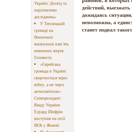
районов, в которых
Україні: Досвід та
действий, выезжать 
перспективи
дожидаясь ситуации,
досліджень»
невозможна, а единс
У Теплицькій
станет подвал такого
громаді на
Вінничині
вшанували пам’ять
невинних жертв
Голокосту
«Єврейська
громада в Україні
скорочується через
війну, а не через
антисемітизм»:
Співпрезидент
Вааду України
Едуард Шифрін
виступив на сесії
ВЄК у Женеві
На Закарпатті