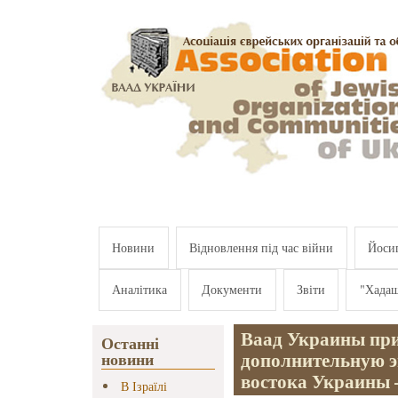
Перейти к основному содержанию
Новини
Відновлення під час війни
Йосип
Аналітика
Документи
Звіти
"Хада
Ваад Украины при
Останні
дополнительную э
новини
востока Украины 
В Ізраїлі