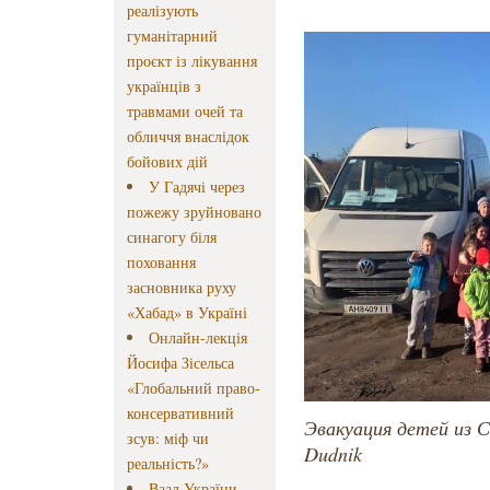
реалізують
гуманітарний
проєкт із лікування
українців з
травмами очей та
обличчя внаслідок
бойових дій
У Гадячі через
пожежу зруйновано
синагогу біля
поховання
засновника руху
«Хабад» в Україні
Онлайн-лекція
Йосифа Зісельса
«Глобальний право-
консервативний
Эвакуация детей из С
зсув: міф чи
Dudnik
реальність?»
Ваад України