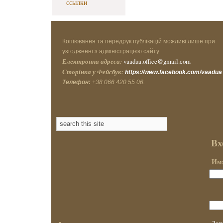
ссылки
Копіювання та передрук публікацій можливі лише при
узгодженні з адміністрацією сайту.
Електронна адреса:
vaadua.office@gmail.com
Сторінка у Фейсбук:
https://www.facebook.com/vaadua
Телефон:
+38 066 420 55 06.
Вх
Имя