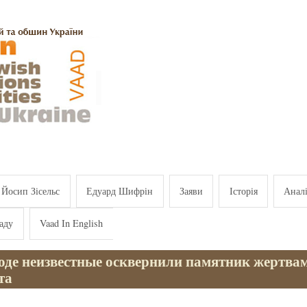
Йосип Зісельс
Едуард Шифрін
Заяви
Історія
Анал
аду
Vaad In English
оде неизвестные осквернили памятник жертва
та