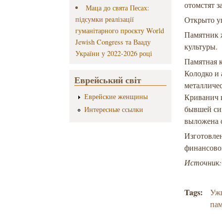
отомстят 
Маца до свята Песах:
підсумки реалізації
Открыто у
гуманітарного проєкту World
Памятник ж
Jewish Congress та Вааду
культуры.
України у 2022-2026 році
Памятная 
Колодко и 
Еврейський світ
металличес
Еврейские женщины
Криванич и
бывшей син
Интересные ссылки
выложена о
Изготовле
финансово
Источник
Tags:
Уж
пам