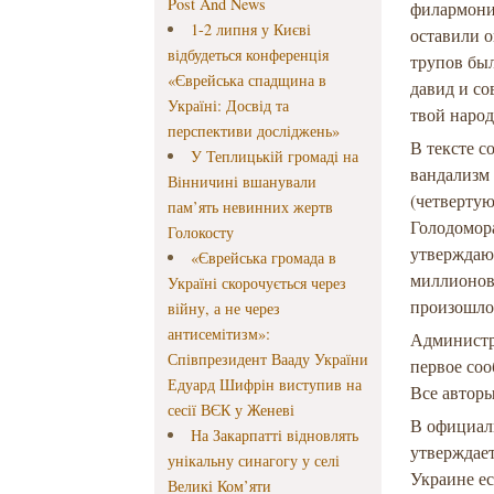
Post And News
филармони
1-2 липня у Києві
оставили о
відбудеться конференція
трупов бы
«Єврейська спадщина в
давид и со
Україні: Досвід та
твой народ
перспективи досліджень»
В тексте с
У Теплицькій громаді на
вандализм 
Вінничині вшанували
(четвертую
пам’ять невинних жертв
Голодомор
Голокосту
утверждают
«Єврейська громада в
миллионов 
Україні скорочується через
произошло
війну, а не через
антисемітизм»:
Администра
Співпрезидент Вааду України
первое соо
Едуард Шифрін виступив на
Все автор
сесії ВЄК у Женеві
В официа
На Закарпатті відновлять
утверждает
унікальну синагогу у селі
Украине е
Великі Ком’яти