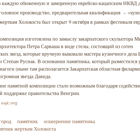
за каждую обиженную и заморенную еврейско-кацапским НКВД 
головное производство, предварительная квалификация – «хул
ертвам Холокоста был открыт 9 октября в рамках фестиваля ев
композиция изготовлена по замыслу закарпатского скульптора М
архитектора Петра Сарваша в виде стелы, состоящий из сотен
ких звезд, которые вручную выковали мастера кузнечного дела
 Степан Руснак. В основании памятника, который разместился 
агоги (ныне там располагается Закарпатская областная филарм
громная звезда Давида.
ние памятной композиции стало возможным благодаря содейств
й поддержке правительства Венгрии.
:
eajc.org
город
памятник
осквернение памятника
ятник жертвам Холокоста