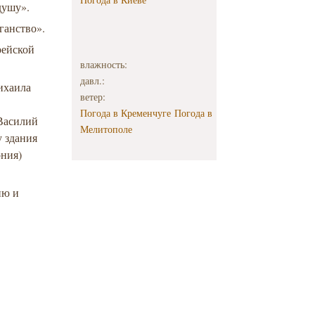
душу».
иганство».
рейской
влажность:
давл.:
ихаила
ветер:
Погода в Кременчуге
Погода в
 Василий
Мелитополе
у здания
ония)
ию и