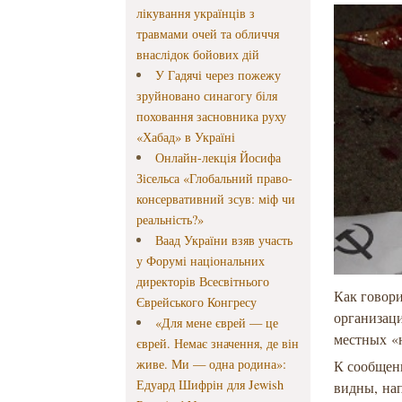
лікування українців з
травмами очей та обличчя
внаслідок бойових дій
У Гадячі через пожежу
зруйновано синагогу біля
поховання засновника руху
«Хабад» в Україні
Онлайн-лекція Йосифа
Зісельса «Глобальний право-
консервативний зсув: міф чи
реальність?»
Ваад України взяв участь
у Форумі національних
директорів Всесвітнього
Как говор
Єврейського Конгресу
организац
«Для мене єврей — це
местных «
єврей. Немає значення, де він
живе. Ми — одна родина»:
К сообщени
Едуард Шифрін для Jewish
видны, нап