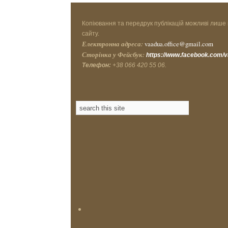
Копіювання та передрук публікацій можливі лише 
сайту.
Електронна адреса:
vaadua.office@gmail.com
Сторінка у Фейсбук:
https://www.facebook.com/
Телефон:
+38 066 420 55 06.