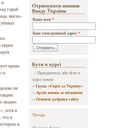
 и
Отримувати новини
над горой
Вааду України
ица, маген-
Ваше имя
*
 убивал
Ваш электронный адрес
*
что
о евреи
жертв
Бути в курсі
рует кровь
о и
–
Пр
иєднатися, аби бути в
курсі новин
– Група
«Євреї за Україну»
далеко не
–
Архів новин за місяцями
изации.
–
Основні рубрики сайту
ю акцию.
», хотя и
Погода
, что в
 историю и
Погода в
Киеве