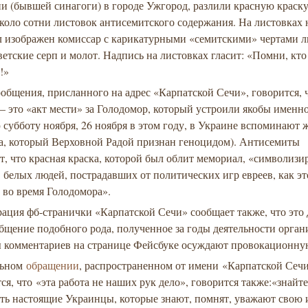
и (бывшей синагоги) в городе Ужгород, разлили красную краску
коло сотни листовок антисемитского содержания. На листовках 
л изображен комиссар с карикатурными «семитскими» чертами л
ветские серп и молот. Надпись на листовках гласит: «Помни, кто
!»
ообщения, присланного на адрес «Карпатской Сечи», говорится, 
– это «акт мести» за Голодомор, который устроили якобы именн
 субботу ноября, 26 ноября в этом году, в Украине вспоминают 
а, который Верховной Радой признан геноцидом). Антисемиты
, что красная краска, которой был облит мемориал, «символизи
белых людей, пострадавших от политических игр евреев, как эт
 во время Голодомора».
ция фб-странички «Карпатской Сечи» сообщает также, что это 
бщение подобного рода, полученное за годы деятельности орган
ы комментариев на странице Фейсбуке осуждают провокационну
льном
обращении
, распространенном от имени «Карпатской Сечи
ся, что «эта работа не наших рук дело», говорится также:«знайте
сть настоящие Украинцы, которые знают, помнят, уважают свою