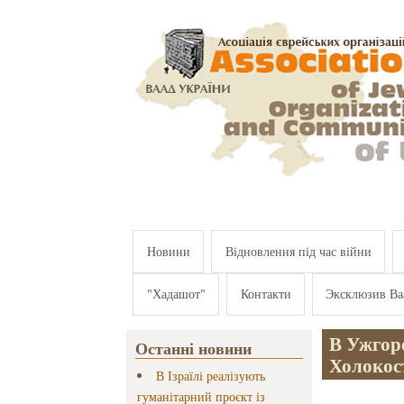
Перейти к основному содержанию
Новини
Відновлення під час війни
"Хадашот"
Контакти
Эксклюзив Ва
В Ужгор
Останні новини
Холокос
В Ізраїлі реалізують
гуманітарний проєкт із