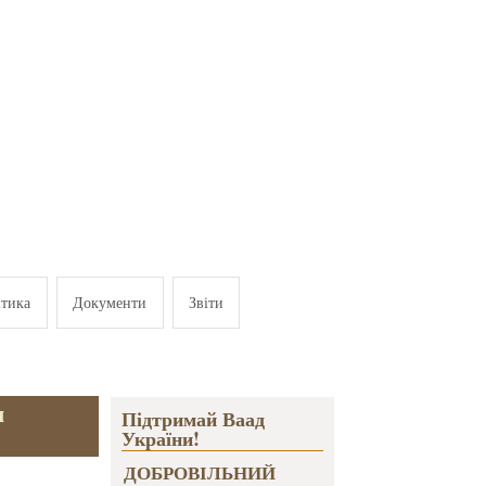
ітика
Документи
Звіти
м
Підтримай Ваад
України!
ДОБРОВІЛЬНИЙ