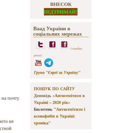
ВНЕСОК
ПІДТРИМАЙ!
Ваад України в
соціальних мережах
(vaadua
press)
Група "Євреї за Україну"
ПОШУК ПО САЙТУ
Доповідь
«Антисемітизм в
 на почту
Україні – 2020 рік»
Бюлетень
"Антисемітизм і
ксенофобія в Україні:
фото не
хроніка"
астной