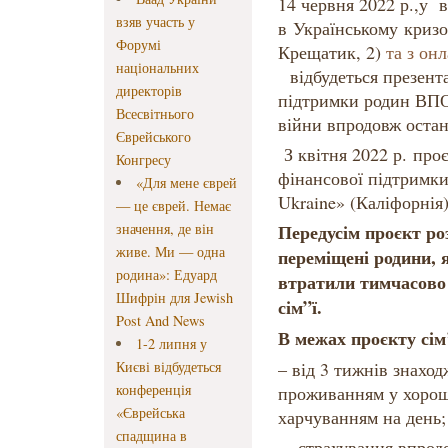
14 червня 2022 р.,у в
взяв участь у
в Українському кризо
Форумі
Крещатик, 2)
та з он
національних
відбудеться презента
директорів
підтримки родин ВПО,
Всесвітнього
війни впродовж остан
Єврейського
З квітня 2022 р. про
Конгресу
фінансової підтримк
«Для мене єврей
Ukraine» (Каліфорнія)
— це єврей. Немає
значення, де він
Передусім проєкт ро
живе. Ми — одна
переміщені родини, я
родина»: Едуард
втратили тимчасово
Шифрін для Jewish
сім”ї.
Post And News
В межах проєкту сім
1-2 липня у
Києві відбудеться
– від 3 тижнів знаход
конференція
проживанням у хорош
«Єврейська
харчуванням на день;
спадщина в
– страхування впрод