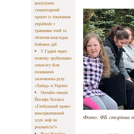
реалізують
гуманітарний
проєкт із лікування
українців з
травмами очей та
обличчя внаслідок
бойових дій
У Гадячі через
пожежу зруйновано
синагогу біля
поховання
засновника руху
«Хабад» в Україні
Онлайн-лекція
Йосифа Зісельса
«Глобальний право-
консервативний
Фото: ФБ сторінка 
зсув: міф чи
реальність?»
Ваад України