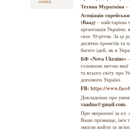
ссылки
Тетяна Мураткіна
– 
Асоціація єврейськи
(Ваад)
– найстаріша 
організація України, 
своє 30-річчя. За ці 
десятки проектів та 
багато ідей, як в Украї
БФ «Nova Ukraine»
–
головною метою якої
та всього світу про У
допомоги Україні.
FB:
https://www.fac
Докладніше про умови
vaadua@gmail.com.
При зверненні за ел.
Ваше прізвище, ім'я 
змогли вийти за зв'яз