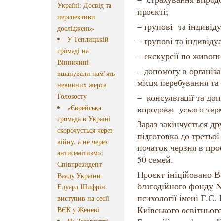
Україні: Досвід та
проєкті;
перспективи
– групові та індивіду
досліджень»
У Теплицькій
– групові та індивіду
громаді на
– екскурсії по живоп
Вінничині
– допомогу в організа
вшанували пам’ять
місця перебування та
невинних жертв
Голокосту
– консультації та до
«Єврейська
впродовж усього терм
громада в Україні
Зараз закінчується др
скорочується через
підготовка до третьої
війну, а не через
початок червня в про
антисемітизм»:
50 семей.
Співпрезидент
Проєкт ініційовано В
Вааду України
благодійного фонду N
Едуард Шифрін
психології імені Г.
виступив на сесії
Київського освітньог
ВЄК у Женеві
На Закарпатті