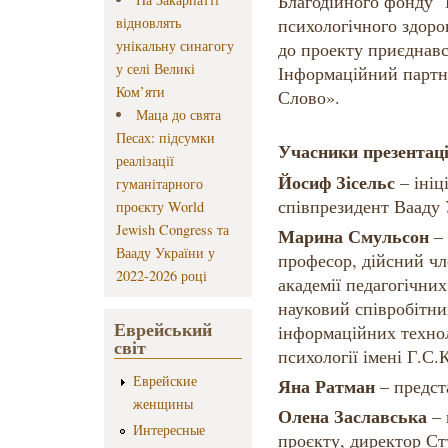
Благодійного фонду "
відновлять
психологічного здоро
унікальну синагогу
до проекту приєднав
у селі Великі
Інформаційний партне
Ком’яти
Слово».
Маца до свята
Песах: підсумки
Учасники презентаці
реалізації
Йосиф Зісельс
– ініц
гуманітарного
співпрезидент Вааду 
проєкту World
Jewish Congress та
Марина Смульсон
– 
Вааду України у
професор, дійсний чл
2022-2026 році
академії педагогічни
науковий співробітни
Еврейський
інформаційних технол
світ
психології імені Г.
Еврейские
Яна Ратман
– предст
женщины
Олена Заславська
– 
Интересные
проєкту, директор Ст