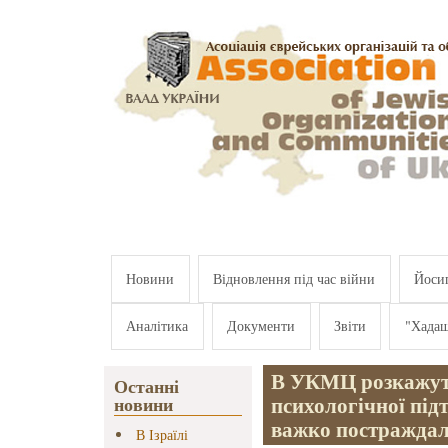
Перейти к основному содержанию
Новини
Відновлення під час війни
Йосип
Аналітика
Документи
Звіти
"Хада
В УКМЦ розкажуть
Останні
психологічної під
новини
важко постраждали
В Ізраїлі