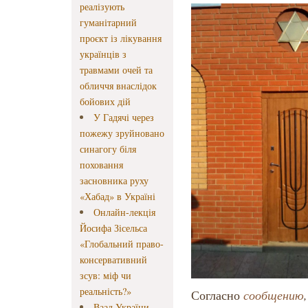
реалізують
гуманітарний
проєкт із лікування
українців з
травмами очей та
обличчя внаслідок
бойових дій
У Гадячі через
пожежу зруйновано
синагогу біля
поховання
засновника руху
«Хабад» в Україні
Онлайн-лекція
Йосифа Зісельса
«Глобальний право-
консервативний
зсув: міф чи
реальність?»
Согласно
сообщению
,
Ваад України