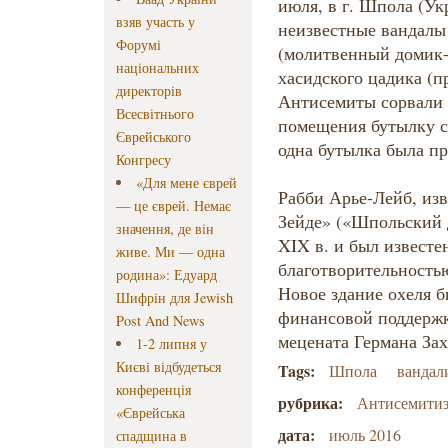
июля, в г. Шпола (Ук
взяв участь у
неизвестные вандалы
Форумі
(молитвенный домик-
національних
хасидского цадика (п
директорів
Антисемиты сорвали 
Всесвітнього
помещения бутылку с
Єврейського
одна бутылка была п
Конгресу
«Для мене єврей
Рабби Арье-Лейб, из
— це єврей. Немає
Зейде» («Шпольский д
значення, де він
XIX в. и был известен
живе. Ми — одна
благотворительность
родина»: Едуард
Новое здание охеля б
Шифрін для Jewish
финансовой поддержк
Post And News
мецената Германа Зах
1-2 липня у
Києві відбудеться
Tags:
Шпола
вандал
конференція
рубрика:
Антисемити
«Єврейська
дата:
июль 2016
спадщина в