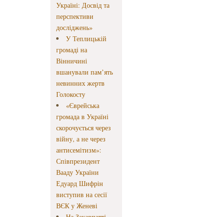
Україні: Досвід та
перспективи
досліджень»
У Теплицькій
громаді на
Вінничині
вшанували пам’ять
невинних жертв
Голокосту
«Єврейська
громада в Україні
скорочується через
війну, а не через
антисемітизм»:
Співпрезидент
Вааду України
Едуард Шифрін
виступив на сесії
ВЄК у Женеві
На Закарпатті