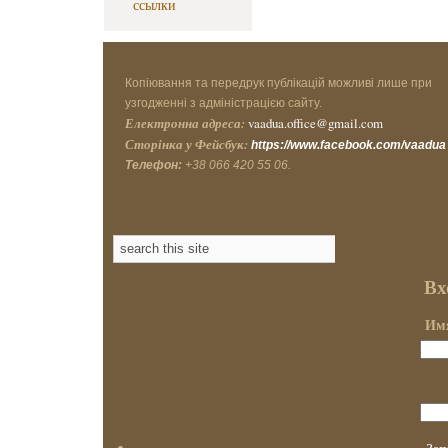
ссылки
Копіювання та передрук публікацій можливі лише при
узгодженні з адміністрацією сайту.
Електронна адреса:
vaadua.office@gmail.com
Сторінка у Фейсбук:
https://www.facebook.com/vaadua
Телефон:
+38 066 420 55 06.
Вх
Имя