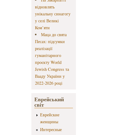
відновлять
унікальну синагогу
у селі Великі
Ком’яти
Маца до свята
Песах: підсумки
реалізації
гуманітарного
проєкту World
Jewish Congress та
Вааду України у
2022-2026 році
Еврейський
світ
Еврейские
женщины
Интересные