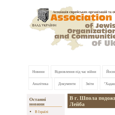
Перейти к основному содержанию
Новини
Відновлення під час війни
Йосип
Аналітика
Документи
Звіти
"Хада
В г. Шпола подож
Останні
Лейба
новини
В Ізраїлі