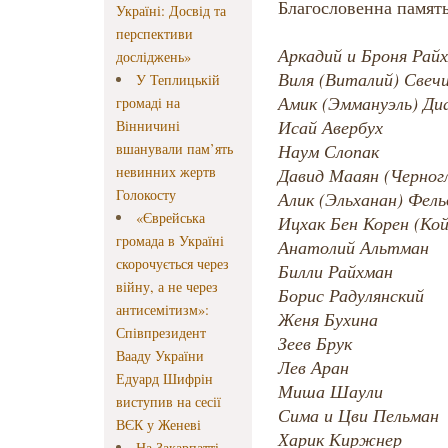
Благословенна памят
Україні: Досвід та
перспективи
Аркадий и Броня Рай
досліджень»
Виля (Виталий) Свеч
У Теплицькій
Амик (Эммануэль) Д
громаді на
Исай Авербух
Вінничині
вшанували пам’ять
Наум Слопак
невинних жертв
Давид Мааян (Черног
Голокосту
Алик (Эльханан) Фел
«Єврейська
Ицхак Бен Корен (К
громада в Україні
Анатолий Альтман
скорочується через
Билли Райхман
війну, а не через
Борис Радулянский
антисемітизм»:
Женя Бухина
Співпрезидент
Зеев Брук
Вааду України
Лев Аран
Едуард Шифрін
Миша Шаули
виступив на сесії
Сима и Цви Пельман
ВЄК у Женеві
Харик Киржнер
На Закарпатті