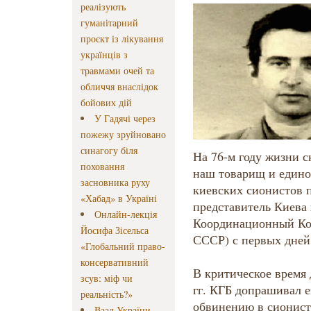
реалізують
гуманітарний
проєкт із лікування
українців з
травмами очей та
обличчя внаслідок
бойових дій
У Гадячі через
пожежу зруйновано
синагогу біля
На 76-м году жизни с
поховання
наш товарищ и едино
засновника руху
киевских сионистов п
«Хабад» в Україні
представитель Киева
Онлайн-лекція
Координационный Ко
Йосифа Зісельса
СССР) с первых дней
«Глобальний право-
консервативний
В критическое время 
зсув: міф чи
гг. КГБ допрашивал е
реальність?»
обвинению в сионист
Ваад України