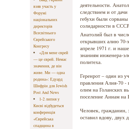
деятельности. Анатол
взяв участь у
следствием и от дачи
Форумі
гебухи были сорваны 
національних
солидарности в ССС
директорів
Всесвітнього
Анатолий был в числ
Єврейського
открывших алию 70-х
Конгресу
апреле 1971 г. и наш
«Для мене єврей
знаниям инженера-эл
— це єврей. Немає
политеха.
значення, де він
живе. Ми — одна
Геренрот – один из у
родина»: Едуард
правления Алия-70 - 
Шифрін для Jewish
олим на Голанских вы
Post And News
поселение Аниам на 
1-2 липня у
Києві відбудеться
Человек, гражданин,
конференція
оставил вдову, двух 
«Єврейська
спадщина в