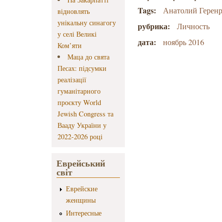
Tags:
Анатолий Герен
відновлять
унікальну синагогу
рубрика:
Личность
у селі Великі
дата:
ноябрь 2016
Ком’яти
Маца до свята
Песах: підсумки
реалізації
гуманітарного
проєкту World
Jewish Congress та
Вааду України у
2022-2026 році
Еврейський
світ
Еврейские
женщины
Интересные