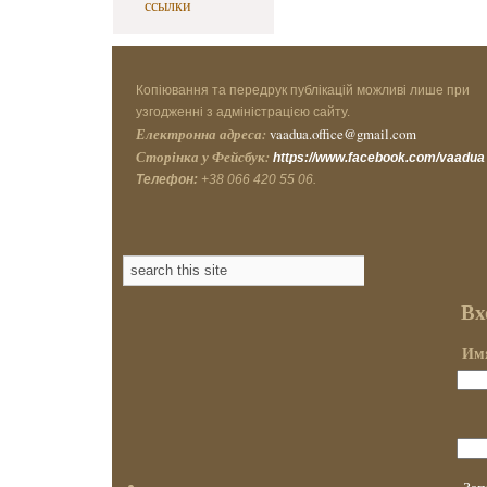
ссылки
Копіювання та передрук публікацій можливі лише при
узгодженні з адміністрацією сайту.
Електронна адреса:
vaadua.office@gmail.com
Сторінка у Фейсбук:
https://www.facebook.com/vaadua
Телефон:
+38 066 420 55 06.
Вх
Имя