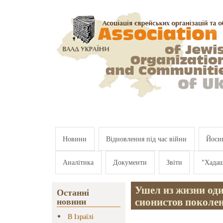
Перейти к основному содержанию
Новини
Відновлення під час війни
Йосип
Аналітика
Документи
Звіти
"Хада
Ушел из жизни оди
Останні
сионистов поколен
новини
В Ізраїлі