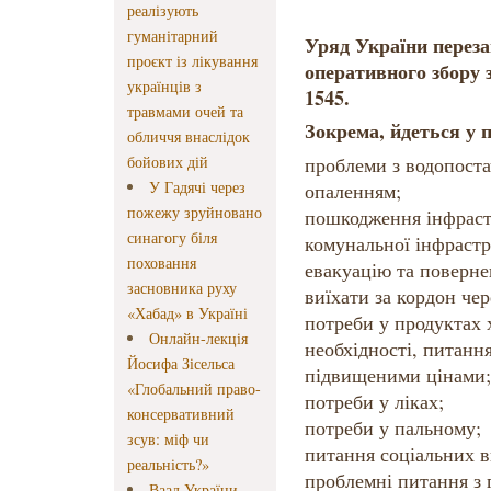
реалізують
гуманітарний
Уряд України переза
проєкт із лікування
оперативного збору 
українців з
1545.
травмами очей та
Зокрема, йдеться у 
обличчя внаслідок
бойових дій
проблеми з водопоста
У Гадячі через
опаленням;
пожежу зруйновано
пошкодження інфрастр
синагогу біля
комунальної інфрастр
поховання
евакуацію та поверне
засновника руху
виїхати за кордон че
«Хабад» в Україні
потреби у продуктах 
Онлайн-лекція
необхідності, питання
Йосифа Зісельса
підвищеними цінами;
«Глобальний право-
потреби у ліках;
консервативний
потреби у пальному;
зсув: міф чи
питання соціальних в
реальність?»
проблемні питання з 
Ваад України