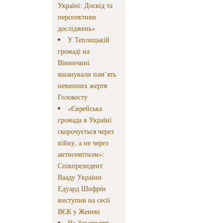
Україні: Досвід та
перспективи
досліджень»
У Теплицькій
громаді на
Вінничині
вшанували пам’ять
невинних жертв
Голокосту
«Єврейська
громада в Україні
скорочується через
війну, а не через
антисемітизм»:
Співпрезидент
Вааду України
Едуард Шифрін
виступив на сесії
ВЄК у Женеві
На Закарпатті