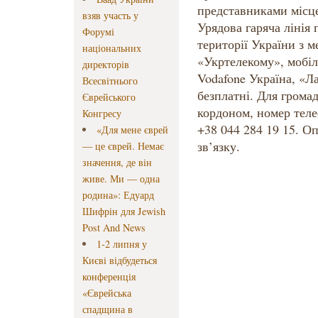
представниками місц
взяв участь у
Урядова гаряча лінія 
Форумі
території України з м
національних
«Укртелекому», мобіл
директорів
Vodafone Україна, «Л
Всесвітнього
безплатні. Для громад
Єврейського
кордоном, номер теле
Конгресу
+38 044 284 19 15. О
«Для мене єврей
зв’язку.
— це єврей. Немає
значення, де він
живе. Ми — одна
родина»: Едуард
Шифрін для Jewish
Post And News
1-2 липня у
Києві відбудеться
конференція
«Єврейська
спадщина в