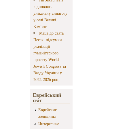
відновлять
унікальну синагогу
у селі Великі
Ком’яти
Маца до свята
Песах: підсумки
реалізації
гуманітарного
проєкту World
Jewish Congress та
Вааду України у
2022-2026 році
Еврейський
світ
Еврейские
женщины
Интересные