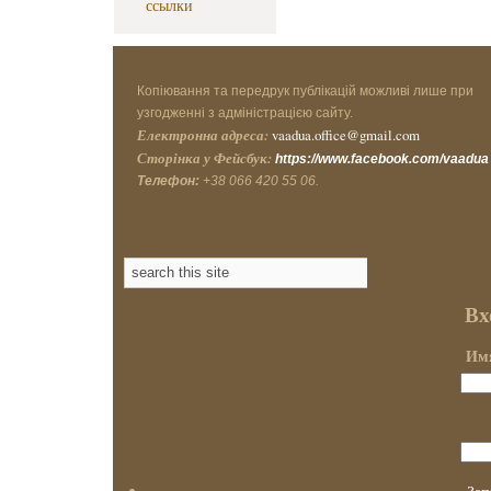
ссылки
Копіювання та передрук публікацій можливі лише при
узгодженні з адміністрацією сайту.
Електронна адреса:
vaadua.office@gmail.com
Сторінка у Фейсбук:
https://www.facebook.com/vaadua
Телефон:
+38 066 420 55 06.
Вх
Имя