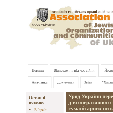
Перейти к основному содержанию
Новини
Відновлення під час війни
Йосип
Аналітика
Документи
Звіти
"Хада
Уряд України пере
Останні
для оперативного з
новини
гуманітарних пита
В Ізраїлі