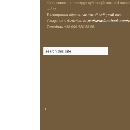
Копіювання та передрук публікацій можливі лише 
сайту.
Електронна адреса:
vaadua.office@gmail.com
Сторінка у Фейсбук:
https://www.facebook.com/
Телефон:
+38 066 420 55 06.