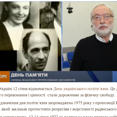
країні 12 січня відзначається
День українського політв’язня
. Це
ого переконання і цінності стали дорожчими за фізичну свободу.
ідзначення дня політв’язня запроваджена 1975 року з пропозиції 
 який закликав протистояти репресіям і жорстокості радянськог
и невипадково. 12-14 січня 1972-го радянська влада провела най