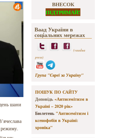
ВНЕСОК
ПІДТРИМАЙ!
Ваад України в
соціальних мережах
(vaadua
press)
Група "Євреї за Україну"
ПОШУК ПО САЙТУ
Доповідь
«Антисемітизм в
 день шани
Україні – 2020 рік»
Бюлетень
"Антисемітизм і
ксенофобія в Україні:
В’ячеслава
хроніка"
о режиму.
більшу