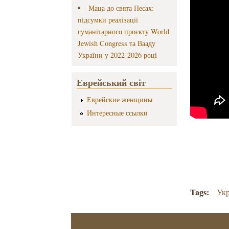
Маца до свята Песах:
підсумки реалізації
гуманітарного проєкту World
Jewish Congress та Вааду
України у 2022-2026 році
Еврейський світ
Еврейские женщины
Интересные ссылки
Tags:
Укр