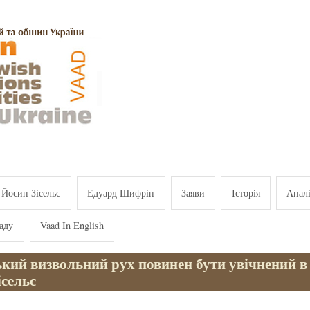
Йосип Зісельс
Едуард Шифрін
Заяви
Історія
Анал
аду
Vaad In English
кий визвольний рух повинен бути увічнений в і
ісельс