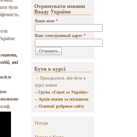
Отримувати новини
ешти були
Вааду України
іфічність
Ваше имя
*
нтів
Ваш электронный адрес
*
України
озумають,
одій, які
Бути в курсі
осієм
–
Пр
иєднатися, аби бути в
курсі новин
ого
– Група
«Євреї за Україну»
и можемо
–
Архів новин за місяцями
осиф.
–
Основні рубрики сайту
Погода
Погода в
Киеве