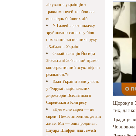
лікування українців з
травмами очей та обличчя
внаслідок бойових дій
У Гадячі через пожежу
зруйновано синагогу біля
поховання засновника руху
«Хабад» в Україні
Онлайн-лекція Йосифа
Зісельса «Глобальний право-
консервативний зсув: міф чи
реальність?»
Ваад України взяв участь
у Форумі національних
директорів Всесвітнього
Єврейського Конгресу
Щороку в У
«Для мене єврей — це
тих, для к
єврей. Немає значення, де він
Традиція в
живе. Ми — одна родина»:
Чорновола,
Едуард Шифрін для Jewish
Дату обрал