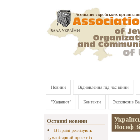
Перейти к основному содержанию
Новини
Відновлення під час війни
"Хадашот"
Контакти
Эксклюзив Ва
Українсь
Останні новини
Йосиф З
В Ізраїлі реалізують
гуманітарний проєкт із