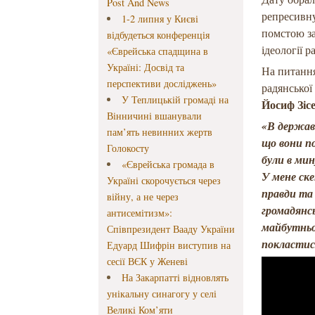
Post And News
репресивну
1-2 липня у Києві
помстою за
відбудеться конференція
ідеології 
«Єврейська спадщина в
Україні: Досвід та
На питання
перспективи досліджень»
радянської
У Теплицькій громаді на
Йосиф Зісе
Вінничині вшанували
«В державі
пам’ять невинних жертв
що вони по
Голокосту
були в мин
«Єврейська громада в
У мене ске
Україні скорочується через
правди та 
війну, а не через
громадянс
антисемітизм»:
майбутньо
Співпрезидент Вааду України
покластис
Едуард Шифрін виступив на
сесії ВЄК у Женеві
На Закарпатті відновлять
унікальну синагогу у селі
Великі Ком’яти