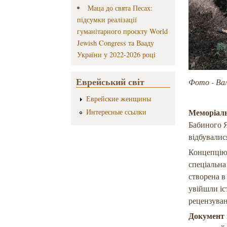
Маца до свята Песах:
підсумки реалізації
гуманітарного проєкту World
Jewish Congress та Вааду
України у 2022-2026 році
Еврейський світ
Фото - Вал
Еврейские женщины
Меморіаль
Интересные ссылки
Бабиного Я
відбувалис
Концепцію 
спеціальна
створена в
увійшли іс
рецензуван
Документ