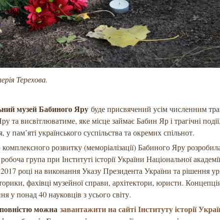
ерія Терехова.
ний музей Бабиного Яру
буде присвячений усім численним тра
ру та висвітлюватиме, яке місце займає Бабин Яр і трагічні події
я, у пам’яті українського суспільства та окремих спільнот.
комплексного розвитку (меморіалізації) Бабиного Яру розробил
 робоча група при Інституті історії України Національної академії
 2017 році на виконання Указу Президента України та рішення ур
торики, фахівці музейної справи, архітектори, юристи. Концепц
ня у понад 40 науковців з усього світу.
 повністю можна
завантажити на сайті Інституту історії Укра