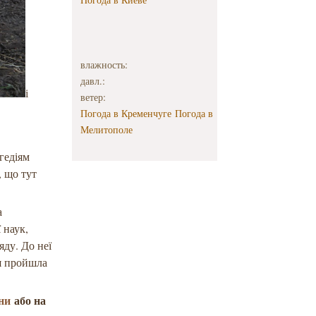
влажность:
давл.:
і
ветер:
Погода в Кременчуге
Погода в
Мелитополе
гедіям
, що тут
а
 наук,
яду. До неї
ія пройшла
їни
або на