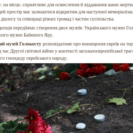
, на місце, сприятливе для осмислення й віддавання шани жертв
ей простір має залишатися відкритим для наступної меморіалізац
діалогу та співпраці різних громад і частин суспільства.
епція передбачає створення двох музеїв: Українського музею Гол
ного музею Бабиного Яру.
ий музей Голокосту
розповідатиме про винищення євреїв на тер
д час Другої світової війни у контексті загальноєвропейської траг
го геноциду єврейського народу.