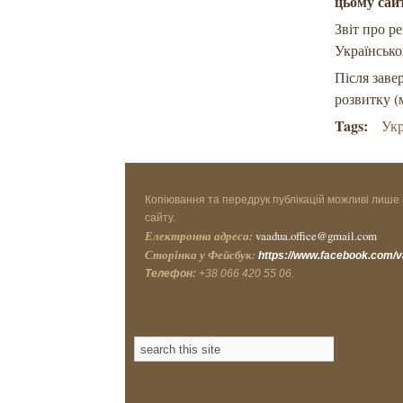
цьому сай
Звіт про р
Українсько
Після заве
розвитку (
Tags:
Укр
Копіювання та передрук публікацій можливі лише 
сайту.
Електронна адреса:
vaadua.office@gmail.com
Сторінка у Фейсбук:
https://www.facebook.com/
Телефон:
+38 066 420 55 06.