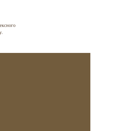
лексного
у.