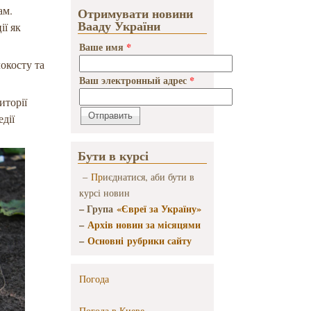
ам.
Отримувати новини
Вааду України
ії як
Ваше имя
*
окосту та
Ваш электронный адрес
*
иторії
едії
Бути в курсі
–
Пр
иєднатися, аби бути в
курсі новин
– Група
«Євреї за Україну»
–
Архів новин за місяцями
–
Основні рубрики сайту
Погода
Погода в
Киеве