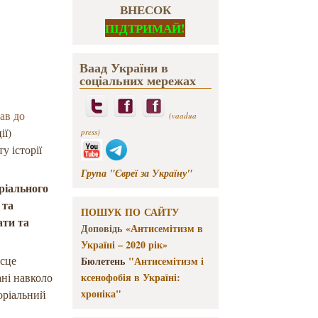
ВНЕСОК
ПІДТРИМАЙ!
Ваад України в
соціальних мережах
ав до
(vaadua
ії)
press)
у історії
Група "Євреї за Україну"
ріального
 та
ПОШУК ПО САЙТУ
ати та
Доповідь
«Антисемітизм в
.
Україні – 2020 рік»
ісце
Бюлетень
"Антисемітизм і
ані навколо
ксенофобія в Україні:
хроніка"
оріальний