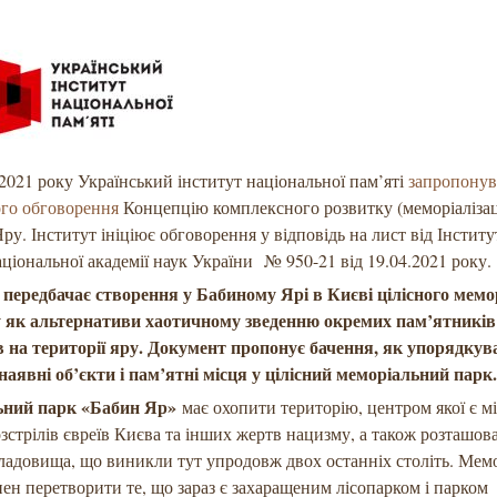
2021 року Український інститут національної пам’яті
запропонув
ого обговорення
Концепцію комплексного розвитку (меморіалізац
ру. Інститут ініціює обговорення у відповідь на лист від Інститут
ціональної академії наук України № 950-21 від 19.04.2021 року.
 передбачає створення у Бабиному Ярі в Києві цілісного мемо
 як альтернативи хаотичному зведенню окремих пам’ятників
в на території яру. Документ пропонує бачення, як упорядкув
наявні об’єкти і пам’ятні місця у цілісний меморіальний парк
ний парк «Бабин Яр»
має охопити територію, центром якої є м
зстрілів євреїв Києва та інших жертв нацизму, а також розташов
ладовища, що виникли тут упродовж двох останніх століть. Мем
ен перетворити те, що зараз є захаращеним лісопарком і парком