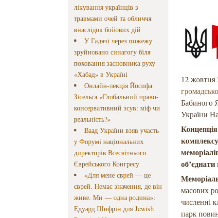
лікування українців з
травмами очей та обличчя
внаслідок бойових дій
У Гадячі через пожежу
зруйновано синагогу біля
поховання засновника руху
«Хабад» в Україні
12 жовтня 
Онлайн-лекція Йосифа
громадськ
Зісельса «Глобальний право-
Бабиного Я
консервативний зсув: міф чи
України На
реальність?»
Концепція
Ваад України взяв участь
комплексу
у Форумі національних
меморіалі
директорів Всесвітнього
об’єднати 
Єврейського Конгресу
«Для мене єврей — це
Меморіаль
єврей. Немає значення, де він
масових ро
живе. Ми — одна родина»:
численні к
Едуард Шифрін для Jewish
парк повин