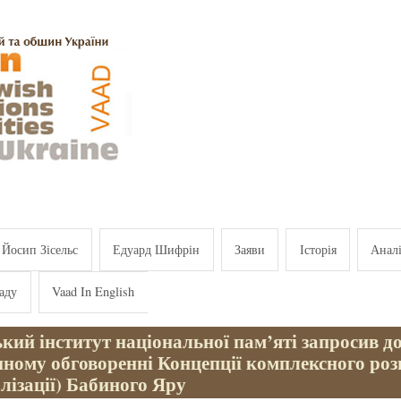
Йосип Зісельс
Едуард Шифрін
Заяви
Історія
Анал
аду
Vaad In English
кий інститут національної пам’яті запросив до
нному обговоренні Концепції комплексного ро
лізації) Бабиного Яру