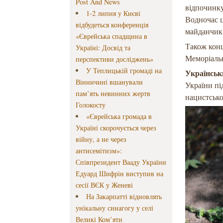
Post And News
відпочинку
1-2 липня у Києві
Водночас ц
відбудеться конференція
майданчик 
«Єврейська спадщина в
Також конц
Україні: Досвід та
Меморіаль
перспективи досліджень»
У Теплицькій громаді на
Українськ
Вінничині вшанували
України пі
пам’ять невинних жертв
нацистсько
Голокосту
«Єврейська громада в
Україні скорочується через
війну, а не через
антисемітизм»:
Співпрезидент Вааду України
Едуард Шифрін виступив на
сесії ВЄК у Женеві
На Закарпатті відновлять
унікальну синагогу у селі
Великі Ком’яти