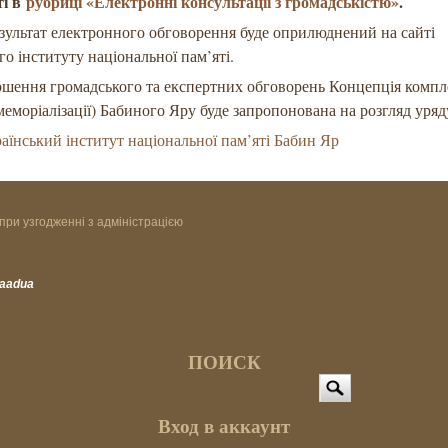
ті в
рубриці «Електронні консультації з громадськістю»
.
езультат електронного обговорення буде оприлюднений на сайті
го інституту національної пам’яті.
ршення громадського та експертних обговорень Концепція комп
меморіалізації) Бабиного Яру буде запропонована на розгляд уряд
аїнський інститут національної пам’яті Бабин Яр
при узгодженні з адміністрацією
vaadua
ПОИСК
Поиск
Вход в аккаунт