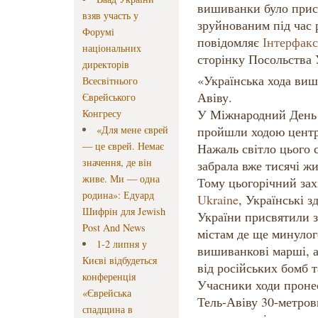
вишиванки було прис
взяв участь у
зруйнованим під час р
Форумі
повідомляє
Інтерфакс
національних
сторінку Посольства 
директорів
«Українська хода виш
Всесвітнього
Авіву.
Єврейського
У Міжнародний День
Конгресу
«Для мене єврей
пройшли ходою центр
— це єврей. Немає
Нажаль світло цього 
значення, де він
забрала вже тисячі жи
живе. Ми — одна
Тому цьогорічний зах
родина»: Едуард
Ukraine
, Українські з
Шифрін для Jewish
України присвятили 
Post And News
містам де ще минулог
1-2 липня у
вишиванкові марші, а 
Києві відбудеться
від російських бомб т
конференція
Учасники ходи проне
«Єврейська
Тель-Авіву 30-метров
спадщина в