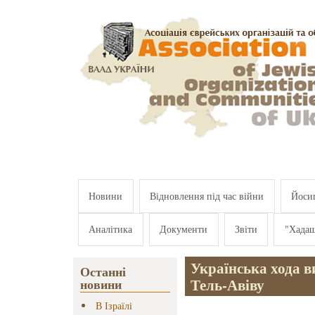
Перейти к основному содержанию
Новини
Відновлення під час війни
Йосип
Аналітика
Документи
Звіти
"Хада
Українська хода в
Останні
Тель-Авіву
новини
В Ізраїлі