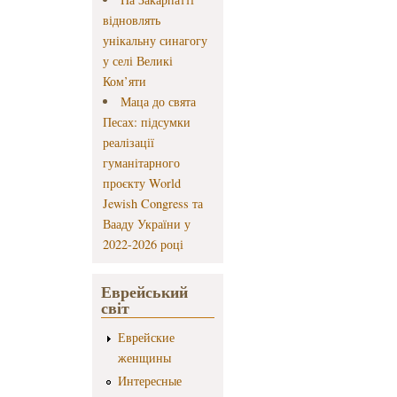
відновлять
унікальну синагогу
у селі Великі
Ком’яти
Маца до свята
Песах: підсумки
реалізації
гуманітарного
проєкту World
Jewish Congress та
Вааду України у
2022-2026 році
Еврейський
світ
Еврейские
женщины
Интересные