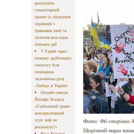
реалізують
гуманітарний
проєкт із лікування
українців з
травмами очей та
обличчя внаслідок
бойових дій
У Гадячі через
пожежу зруйновано
синагогу біля
поховання
засновника руху
«Хабад» в Україні
Онлайн-лекція
Йосифа Зісельса
«Глобальний право-
консервативний
зсув: міф чи
Фото: Фб-сторінка А
реальність?»
Щорічний марш вишив
Ваад України