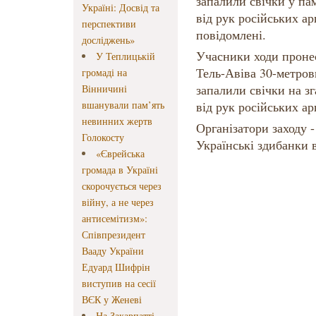
запалили свічки у пам
Україні: Досвід та
від рук російських ар
перспективи
повідомлені.
досліджень»
Учасники ходи проне
У Теплицькій
Тель-Авіва 30-метров
громаді на
запалили свічки на зг
Вінничині
вшанували пам’ять
від рук російських ар
невинних жертв
Організатори заходу - 
Голокосту
Українські здибанки в
«Єврейська
громада в Україні
скорочується через
війну, а не через
антисемітизм»:
Співпрезидент
Вааду України
Едуард Шифрін
виступив на сесії
ВЄК у Женеві
На Закарпатті