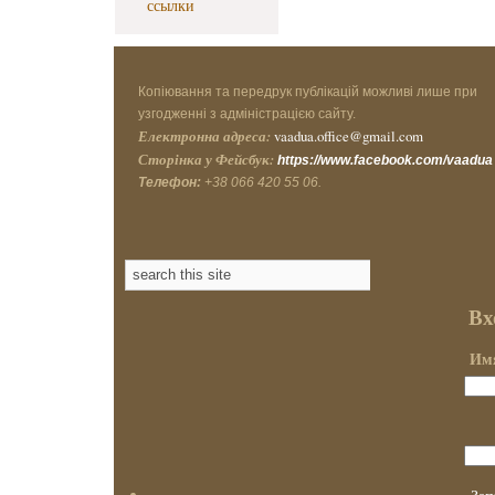
ссылки
Копіювання та передрук публікацій можливі лише при
узгодженні з адміністрацією сайту.
Електронна адреса:
vaadua.office@gmail.com
Сторінка у Фейсбук:
https://www.facebook.com/vaadua
Телефон:
+38 066 420 55 06.
Вх
Имя