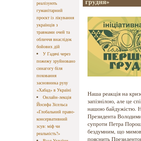
грудня»
реалізують
гуманітарний
проєкт із лікування
українців з
травмами очей та
обличчя внаслідок
бойових дій
У Гадячі через
пожежу зруйновано
синагогу біля
поховання
засновника руху
«Хабад» в Україні
Наша реакція на криз
Онлайн-лекція
запізнілою, але це с
Йосифа Зісельса
нашою байдужістю. Н
«Глобальний право-
Президента Володими
консервативний
супроти Петра Порош
зсув: міф чи
бездумним, що мимово
реальність?»
пояснить Президентові
Ваад України