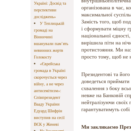
внутрішньополітична 
Україні: Досвід та
організована в час, к
перспективи
максимальної суспіль
досліджень»
Замість того, щоб по
У Теплицькій
і сформувати міцну г
громаді на
національної єдності
Вінничині
вирішила піти на ніч
вшанували пам’ять
протистояння. Ми на
невинних жертв
просто тому, щоб не 
Голокосту
«Єврейська
громада в Україні
Президентові та йог
скорочується через
доведеться приймати 
війну, а не через
схвалення з боку всьо
антисемітизм»:
невже на Банковій сп
Співпрезидент
нейтралізуючи своїх 
Вааду України
гарантуватимуть собі
Едуард Шифрін
виступив на сесії
ВЄК у Женеві
Ми закликаємо През
На Закарпатті