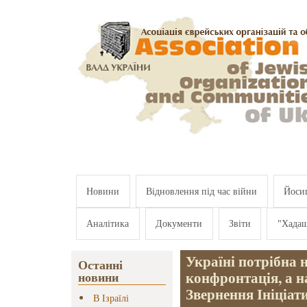
Перейти к основному содержанию
Новини
Відновлення під час війни
Йосип
Аналітика
Документи
Звіти
"Хада
Україні потрібна 
Останні
конфронтація, а н
новини
Звернення Ініціат
В Ізраїлі