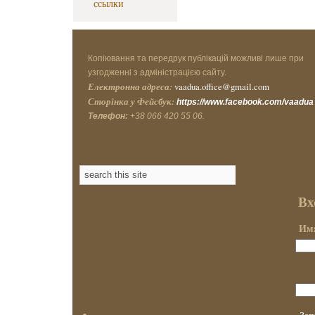
ссылки
Копіювання та передрук публікацій можливі лише при
узгодженні з адміністрацією сайту.
Електронна адреса:
vaadua.office@gmail.com
Сторінка у Фейсбук:
https://www.facebook.com/vaadua
Телефон:
+38 066 420 55 06.
Вх
Имя