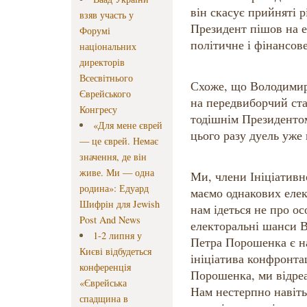
він скасує прийняті 
взяв участь у
Президент пішов на е
Форумі
політичне і фінансов
національних
директорів
Всесвітнього
Схоже, що Володимир
Єврейського
на передвиборчий стад
Конгресу
тодішнім Президенто
«Для мене єврей
цього разу дуель уже
— це єврей. Немає
значення, де він
живе. Ми — одна
Ми, члени Ініціативн
родина»: Едуард
маємо однакових еле
Шифрін для Jewish
нам ідеться не про о
Post And News
електоральні шанси 
1-2 липня у
Петра Порошенка є н
Києві відбудеться
ініціатива конфронтац
конференція
Порошенка, ми відреа
«Єврейська
Нам нестерпно навіть
спадщина в