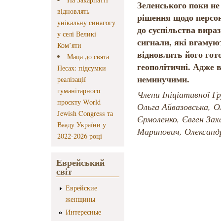
Зеленського поки не
відновлять
рішення щодо персон
унікальну синагогу
до суспільства вираз
у селі Великі
сигнали, які вгамуют
Ком’яти
відновлять його гот
Маца до свята
геополітичні. Адже в
Песах: підсумки
неминучими.
реалізації
гуманітарного
Члени Ініціативної Г
проєкту World
Ольга Айвазовська, 
Jewish Congress та
Єрмоленко, Євген Зах
Вааду України у
Маринович, Олександ
2022-2026 році
Еврейський
світ
Еврейские
женщины
Интересные