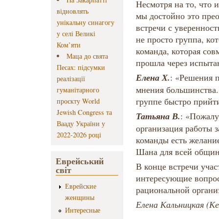
Несмотря на то, что 
відновлять
мы достойно это пре
унікальну синагогу
встречи с уверенност
у селі Великі
не просто группа, кот
Ком’яти
команда, которая сов
Маца до свята
прошла через испыта
Песах: підсумки
Елена Х.
: «Решения 
реалізації
мнения большинства.
гуманітарного
группе быстро прийти
проєкту World
Jewish Congress та
Татьяна В.
: «Пожалу
Вааду України у
организация работы з
2022-2026 році
команды есть желание
Шана для всей общи
Еврейський
В конце встречи уча
світ
интересующие вопрос
Еврейские
рациональной органи
женщины
Елена Кальницкая (К
Интересные