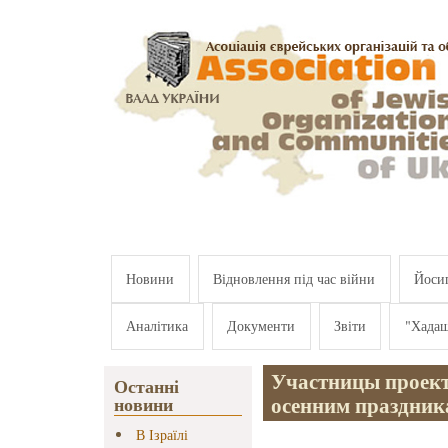
Перейти к основному содержанию
Новини
Відновлення під час війни
Йосип
Аналітика
Документи
Звіти
"Хада
Участницы проект
Останні
осенним праздник
новини
В Ізраїлі