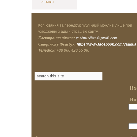
ссылки
Копіювання та передрук публікацій можливі лише при
узгодженні з адміністрацією сайту.
Електронна адреса:
vaadua.office@gmail.com
Сторінка у Фейсбук:
https://www.facebook.com/vaadua
Телефон:
+38 066 420 55 06.
Вх
Имя