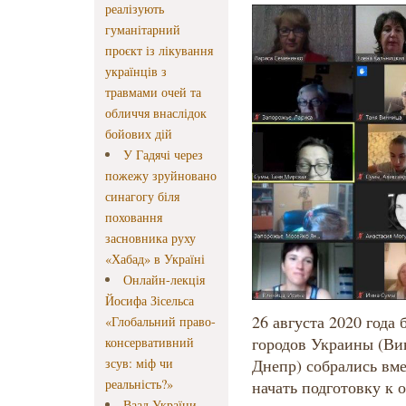
реалізують
гуманітарний
проєкт із лікування
українців з
травмами очей та
обличчя внаслідок
бойових дій
У Гадячі через
пожежу зруйновано
синагогу біля
поховання
засновника руху
«Хабад» в Україні
Онлайн-лекція
Йосифа Зісельса
26 августа 2020 года
«Глобальний право-
городов Украины (Ви
консервативний
зсув: міф чи
Днепр) собрались вме
реальність?»
начать подготовку к
Ваад України