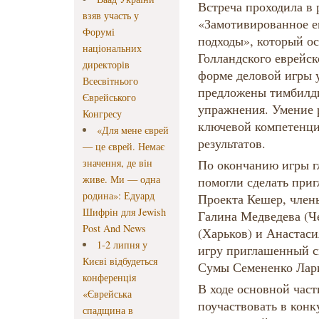
Встреча проходила в 
взяв участь у
«Замотивированное е
Форумі
подходы», который о
національних
Голландского еврейск
директорів
форме деловой игры 
Всесвітнього
предложены тимбилд
Єврейського
упражнения. Умение 
Конгресу
ключевой компетенци
«Для мене єврей
результатов.
— це єврей. Немає
значення, де він
По окончанию игры г
живе. Ми — одна
помогли сделать при
родина»: Едуард
Проекта Кешер, член
Шифрін для Jewish
Галина Медведева (Ч
Post And News
(Харьков) и Анастаси
1-2 липня у
игру приглашенный сп
Києві відбудеться
Сумы Семененко Лар
конференція
В ходе основной час
«Єврейська
поучаствовать в конк
спадщина в