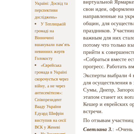
виртуальной Ярмарке
Україні: Досвід та
свои идеи, оформлен
перспективи
направленные на укр
досліджень»
общин, для осуществ
У Теплицькій
праздников. Участни
громаді на
важным для них стал
Вінничині
потому что только вз
вшанували пам’ять
прийти к совершенст
невинних жертв
Голокосту
«Собраться вместе ес
«Єврейська
прогресс. Работать вм
громада в Україні
Эксперты выбрали 4 
скорочується через
для осуществления в 
війну, а не через
Сумы, Днепр, Запор
антисемітизм»:
этапом станет их во
Співпрезидент
Кешер и еврейских ор
Вааду України
встречи.
Едуард Шифрін
По отзывам участниц
виступив на сесії
ВЄК у Женеві
Светлана З.
: «Очень
На Закарпатті