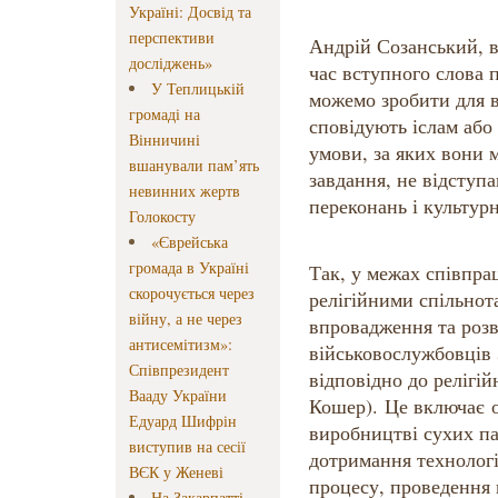
Україні: Досвід та
перспективи
Андрій Созанський, 
досліджень»
час вступного слова
У Теплицькій
можемо зробити для в
громаді на
сповідують іслам або 
Вінничині
умови, за яких вони 
вшанували пам’ять
завдання, не відступа
невинних жертв
переконань і культур
Голокосту
«Єврейська
громада в Україні
Так, у межах співпра
скорочується через
релігійними спільно
війну, а не через
впровадження та роз
антисемітизм»:
військовослужбовців
Співпрезидент
відповідно до релігі
Вааду України
Кошер). Це включає о
Едуард Шифрін
виробництві сухих па
виступив на сесії
дотримання технологі
ВЄК у Женеві
процесу, проведення 
На Закарпатті