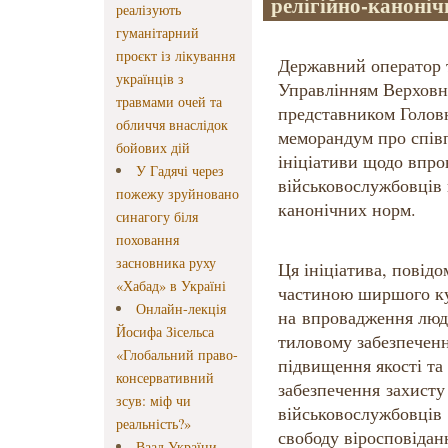
релігійно-каноні
реалізують
гуманітарний
проєкт із лікування
Державний оператор 
українців з
Управлінням Верховн
травмами очей та
представником Голов
обличчя внаслідок
меморандум про співп
бойових дій
ініціативи щодо впр
У Гадячі через
військовослужбовців 
пожежу зруйновано
канонічних норм.
синагогу біля
поховання
засновника руху
Ця ініціатива, повідо
«Хабад» в Україні
частиною ширшого к
Онлайн-лекція
на впровадження люд
Йосифа Зісельса
тиловому забезпеченн
«Глобальний право-
підвищення якості та 
консервативний
забезпечення захисту 
зсув: міф чи
військовослужбовців
реальність?»
свободу віросповідан
Ваад України