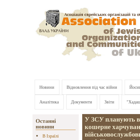
Перейти к основному содержанию
Новини
Відновлення під час війни
Йосип
Аналітика
Документи
Звіти
"Хада
У ЗСУ планують в
Останні
кошерне харчуван
новини
військовослужбовц
В Ізраїлі