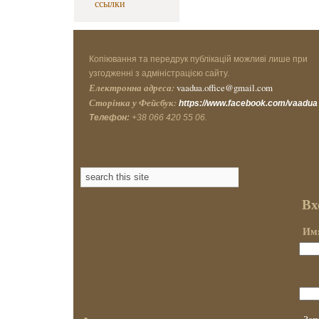
ссылки
Копіювання та передрук публікацій можливі лише при
узгодженні з адміністрацією сайту.
Електронна адреса:
vaadua.office@gmail.com
Сторінка у Фейсбук:
https://www.facebook.com/vaadua
Телефон:
+38 066 420 55 06.
Вх
Имя