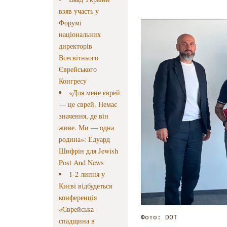
взяв участь у
Форумі
національних
директорів
Всесвітнього
Єврейського
Конгресу
«Для мене єврей
— це єврей. Немає
значення, де він
живе. Ми — одна
родина»: Едуард
Шифрін для Jewish
Post And News
1-2 липня у
Києві відбудеться
конференція
«Єврейська
Фото: DOT
спадщина в