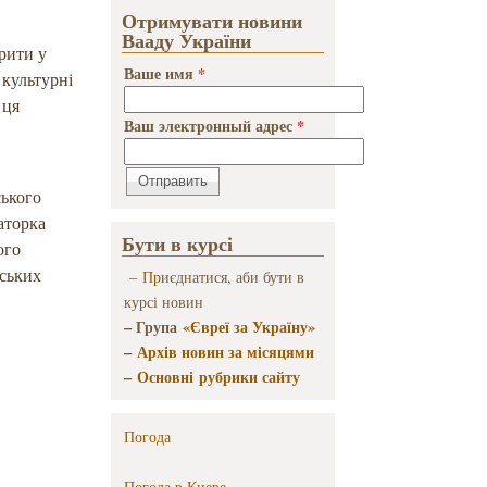
Отримувати новини
Вааду України
рити у
Ваше имя
*
 культурні
 ця
Ваш электронный адрес
*
ського
аторка
Бути в курсі
ого
йських
–
Пр
иєднатися, аби бути в
курсі новин
– Група
«Євреї за Україну»
–
Архів новин за місяцями
–
Основні рубрики сайту
Погода
Погода в
Киеве