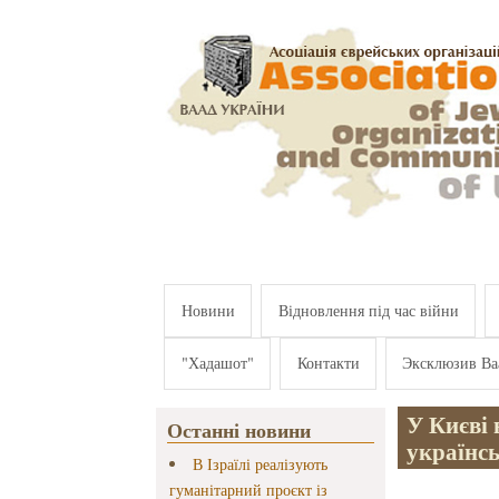
Перейти к основному содержанию
Новини
Відновлення під час війни
"Хадашот"
Контакти
Эксклюзив Ва
У Києві
Останні новини
українсь
В Ізраїлі реалізують
гуманітарний проєкт із