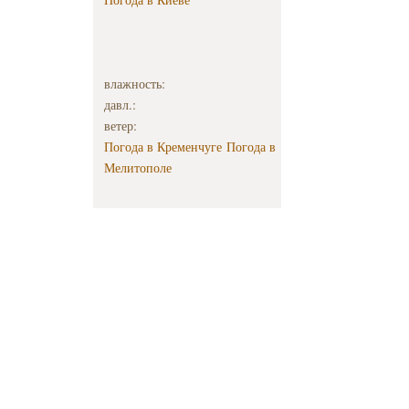
влажность:
давл.:
ветер:
Погода в Кременчуге
Погода в
Мелитополе