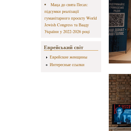
Маца до свята Песах:
підсумки реалізації
гуманітарного проєкту World
Jewish Congress та Вааду
України у 2022-2026 році
Еврейський світ
Еврейские женщины
Интересные ссылки