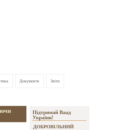
ітика
Документи
Звіти
юючи
Підтримай Ваад
України!
ДОБРОВІЛЬНИЙ