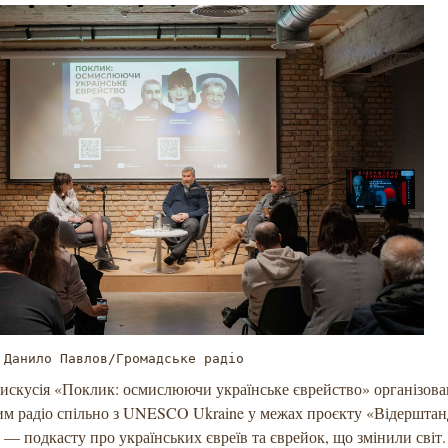
 Данило Павлов/Громадське радіо
искусія «Поклик: осмислюючи українське єврейство» організова
м радіо спільно з UNESCO Ukraine у межах проєкту «Відерштан
— подкасту про українських євреїв та єврейок, що змінили світ.