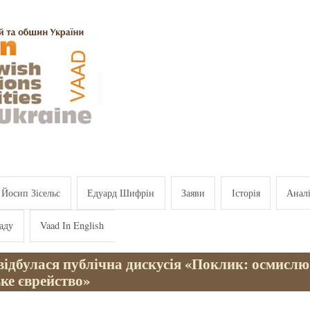
Йосип Зісельс
Едуард Шифрін
Заяви
Історія
Анал
аду
Vaad In English
 відбулася публічна дискусія «Поклик: осмисл
ке єврейство»