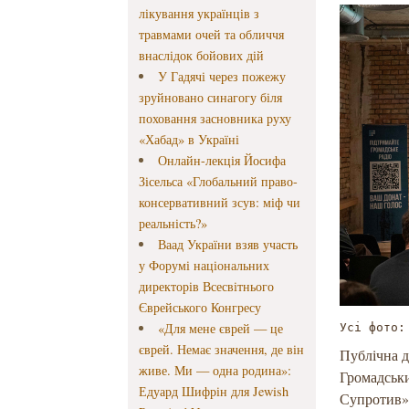
лікування українців з
травмами очей та обличчя
внаслідок бойових дій
У Гадячі через пожежу
зруйновано синагогу біля
поховання засновника руху
«Хабад» в Україні
Онлайн-лекція Йосифа
Зісельса «Глобальний право-
консервативний зсув: міф чи
реальність?»
Ваад України взяв участь
у Форумі національних
директорів Всесвітнього
Єврейського Конгресу
«Для мене єврей — це
Усі фото:
єврей. Немає значення, де він
Публічна д
живе. Ми — одна родина»:
Громадськи
Едуард Шифрін для Jewish
Супротив» 