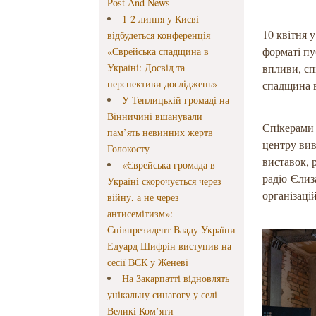
Post And News
1-2 липня у Києві
10 квітня 
відбудеться конференція
форматі пу
«Єврейська спадщина в
Україні: Досвід та
впливи, сп
перспективи досліджень»
спадщина в
У Теплицькій громаді на
Вінничині вшанували
Спікерами 
пам’ять невинних жертв
центру вив
Голокосту
виставок, 
«Єврейська громада в
радіо Єлиз
Україні скорочується через
організаці
війну, а не через
антисемітизм»:
Співпрезидент Вааду України
Едуард Шифрін виступив на
сесії ВЄК у Женеві
На Закарпатті відновлять
унікальну синагогу у селі
Великі Ком’яти