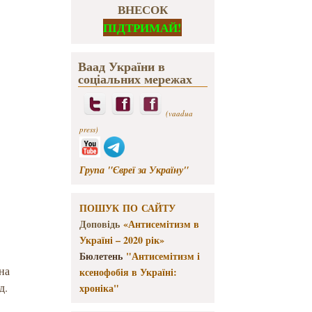
ВНЕСОК
ПІДТРИМАЙ!
Ваад України в
соціальних мережах
(vaadua
press)
Група "Євреї за Україну"
ПОШУК ПО САЙТУ
Доповідь
«Антисемітизм в
Україні – 2020 рік»
Бюлетень
"Антисемітизм і
на
ксенофобія в Україні:
д.
хроніка"