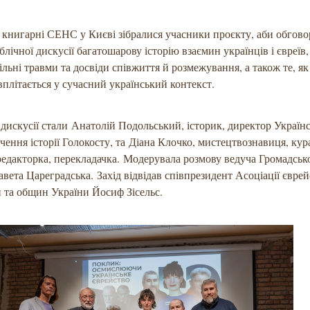
у книгарні СЕНС у Києві зібралися учасники проєкту, аби обгово
блічної дискусії багатошарову історію взаємин українців і євреїв,
ільні травми та досвіди співжиття й розмежування, а також те, як
плітається у сучасний український контекст.
дискусії стали Анатолій Подольський, історик, директор Україн
чення історії Голокосту, та Діана Клочко, мистецтвознавиця, кур
редакторка, перекладачка. Модерувала розмову ведуча Громадськ
авета Цареградська. Захід відвідав співпрезидент Асоціації євре
й та общин України Йосиф Зісельс.