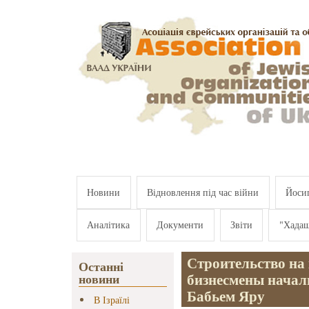
Перейти к основному содержанию
Новини
Відновлення під час війни
Йосип
Аналітика
Документи
Звіти
"Хада
Строительство на 
Останні
бизнесмены начал
новини
Бабьем Яру
В Ізраїлі