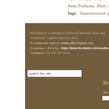
Анна Рыбалка, Иван Л
Tags:
Национальный з
Копіювання та передрук публікацій можливі лише при
узгодженні з адміністрацією сайту.
Електронна адреса:
vaadua.office@gmail.com
Сторінка у Фейсбук:
https://www.facebook.com/vaadua
Телефон:
+38 066 420 55 06.
Вх
Имя