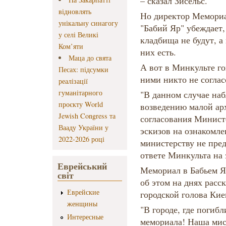
– сказал Зисельс.
відновлять
Но директор Мемориа
унікальну синагогу
"Бабий Яр" убеждает,
у селі Великі
кладбища не будут, а
Ком’яти
них есть.
Маца до свята
А вот в Минкульте го
Песах: підсумки
ними никто не соглас
реалізації
гуманітарного
"В данном случае наб
проєкту World
возведению малой ар
Jewish Congress та
согласования Минист
Вааду України у
эскизов на ознакомле
2022-2026 році
министерству не пред
ответе Минкульта на 
Еврейський
Мемориал в Бабьем Яр
світ
об этом на днях расс
Еврейские
городской голова Ки
женщины
"В городе, где погибл
Интересные
мемориала! Наша мис