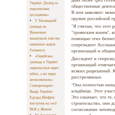
Україні: Досвід та
общественные деятел
перспективи
В нем заявляют: мемо
досліджень»
оружие российской п
У Теплицькій
"Я считаю, что этот 
громаді на
"троянским конем", 
Вінничині
помощью этих бизнес
вшанували пам’ять
сопрезидент Ассоциа
невинних жертв
Голокосту
организаций и общин
«Єврейська
Диссидент и сопрези
громада в Україні
организаций отмечает
скорочується через
всяких разрешений. К
війну, а не через
расстрелянных.
антисемітизм»:
"Она полностью нахо
Співпрезидент
кладбище. Этот участ
Вааду України
Это означает, что те,
Едуард Шифрін
строительство, они 
виступив на сесії
согласование заповед
ВЄК у Женеві
На Закарпатті