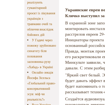
реалізують
гуманітарний
Украинские евреи в
проєкт із лікування
Кличко выступил за
українців з
В охранной зоне запо
травмами очей та
монтировать инсталл
обличчя внаслідок
расстрелов евреев 29-
бойових дій
Инициаторы проекта 
У Гадячі через
основанный российс
пожежу зруйновано
Правда, монтаж проек
синагогу біля
его раскритиковали е
поховання
засновника руху
Минкульте заявили, ч
«Хабад» в Україні
давали. С этим разби
Онлайн-лекція
"Яркий свет белый. Э
Йосифа Зісельса
будет давать эффект 
«Глобальний право-
будет напоминать о т
консервативний
рассказывает техник-
зсув: міф чи
Создаётся аудиовизуа
реальність?»
руководитель мемори
Ваад України