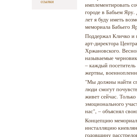
ссылки
имплементировать со
городе в Бабьем Яру.
лет я буду иметь воз
мемориала Бабьего Яр
Поддержал Кличко и 
арт-директора Центр
Хржановского. Весно
называемые черновик
– каждый посетитель
жертвы, военнопленн
"Мы должны найти сп
люди смогут почувств
живет сейчас. Только
эмоционального учас
нас", – объяснял св
Концепцию мемориала
инсталляцию киевляне
годовщину расстрело