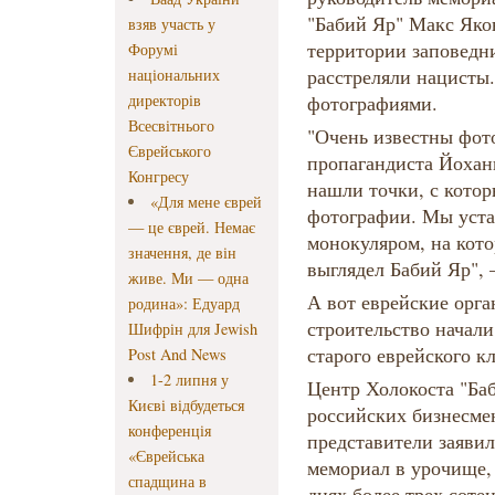
"Бабий Яр" Макс Яко
взяв участь у
территории заповедни
Форумі
расстреляли нацисты.
національних
директорів
фотографиями.
Всесвітнього
"Очень известны фот
Єврейського
пропагандиста Йохан
Конгресу
нашли точки, с кото
«Для мене єврей
фотографии. Мы уст
— це єврей. Немає
монокуляром, на кото
значення, де він
выглядел Бабий Яр", 
живе. Ми — одна
А вот еврейские орга
родина»: Едуард
строительство начали
Шифрін для Jewish
старого еврейского к
Post And News
1-2 липня у
Центр Холокоста "Ба
Києві відбудеться
российских бизнесме
конференція
представители заявил
«Єврейська
мемориал в урочище, 
спадщина в
днях более трех соте