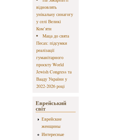
відновлять
унікальну синагогу
у селі Великі
Ком’яти
Маца до свята
Песах: підсумки
реалізації
гуманітарного
проєкту World
Jewish Congress та
Вааду України у
2022-2026 році
Еврейський
світ
Еврейские
женщины
Интересные