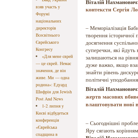
Віталій Нахманови
взяв участь у
контексти Сергія Ло
Форумі
національних
– Меморіалізація Баби
директорів
творення історичної 
Всесвітнього
досягнення суспільног
Єврейського
Конгресу
суперечки, які йдуть
«Для мене єврей
залишаються на рівня
— це єврей. Немає
дуже важко, якщо вза
значення, де він
знайти рівень дискурс
живе. Ми — одна
політичні уподобання
родина»: Едуард
Віталій Нахманович
Шифрін для Jewish
жертв масових вбивс
Post And News
влаштовувати нові в
1-2 липня у
Києві відбудеться
конференція
– Сьогоднішні пробле
«Єврейська
Яру сягають корінням
спадщина в
Віталій Нахманович