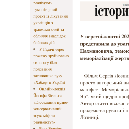
реалізують
гуманітарний
проєкт із лікування
українців з
травмами очей та
У вересні-жовтні 20
обличчя внаслідок
бойових дій
представила до уваги
У Гадячі через
Нахмановича, темою
пожежу зруйновано
меморіалізації жерт
синагогу біля
поховання
– Фільм Сергія Лозни
засновника руху
просто авторський ви
«Хабад» в Україні
маніфест Меморіальн
Онлайн-лекція
Йосифа Зісельса
Яр", який щедро проф
«Глобальний право-
Автор статті вважає 
консервативний
продемонструвати і п
зсув: міф чи
Лозниці.
реальність?»
Ваад України