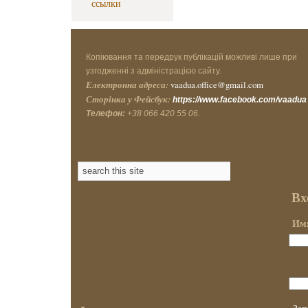
ссылки
Копіювання та передрук публікацій можливі лише при
узгодженні з адміністрацією сайту.
Електронна адреса:
vaadua.office@gmail.com
Сторінка у Фейсбук:
https://www.facebook.com/vaadua
Телефон:
+38 066 420 55 06.
Вх
Имя