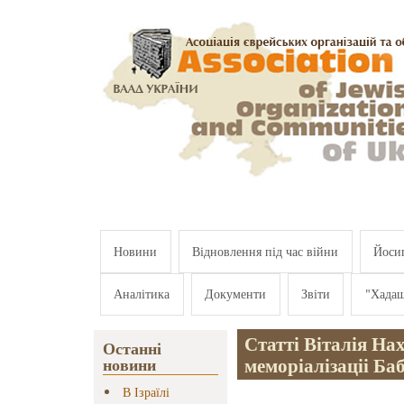
Перейти к основному содержанию
Новини
Відновлення під час війни
Йосип
Аналітика
Документи
Звіти
"Хада
Статті Віталія На
Останні
меморіалізаціі Ба
новини
В Ізраїлі