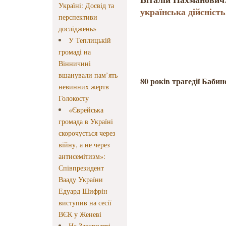
Україні: Досвід та
українська дійсність
перспективи
досліджень»
У Теплицькій
громаді на
Вінничині
вшанували пам’ять
80 років трагедії Баби
невинних жертв
Голокосту
«Єврейська
громада в Україні
скорочується через
війну, а не через
антисемітизм»:
Співпрезидент
Вааду України
Едуард Шифрін
виступив на сесії
ВЄК у Женеві
На Закарпатті