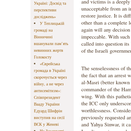
and victims is a deepl
Україні: Досвід та
unacceptable from an in
перспективи
restore justice. It is dif
досліджень»
other than a complete l
У Теплицькій
again will any decision
громаді на
impeccable. With such 
Вінничині
called into question it
вшанували пам’ять
of the Israeli governme
невинних жертв
Голокосту
«Єврейська
The senselessness of the
громада в Україні
the fact that an arres
скорочується через
al-Masri (better known 
війну, а не через
commander of the Hamas
антисемітизм»:
wing. With this pathetic
Співпрезидент
the ICC only underscor
Вааду України
worthlessness. Conside
Едуард Шифрін
previously requested an
виступив на сесії
and Yahya Sinwar, it ca
ВЄК у Женеві
На Закарпатті