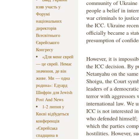
community of Ukraine s
взяв участь у
people a belief in inte
Форумі
war criminals to justice
національних
the ICC. Ukraine recent
директорів
officially became a sta
Всесвітнього
presumption of confiden
Єврейського
Конгресу
«Для мене єврей
However, it is impossibl
— це єврей. Немає
the ICC decision. By p
значення, де він
Netanyahu on the same 
живе. Ми — одна
Shoigu, the Court symbo
родина»: Едуард
leaders of a democratic 
Шифрін для Jewish
terror with aggressors
Post And News
international law. We u
1-2 липня у
ICC is not interested i
Києві відбудеться
who defended himself; it
конференція
which the parties comp
«Єврейська
hostilities. However, s
спадщина в