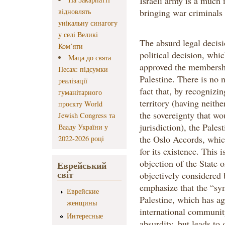
Israeli army is a much 
відновлять
bringing war criminals 
унікальну синагогу
у селі Великі
The absurd legal decisi
Ком’яти
political decision, wh
Маца до свята
approved the membership
Песах: підсумки
Palestine. There is no n
реалізації
fact that, by recognizin
гуманітарного
territory (having neithe
проєкту World
the sovereignty that wo
Jewish Congress та
jurisdiction), the Pales
Вааду України у
the Oslo Accords, whic
2022-2026 році
for its existence. This i
objection of the State o
Еврейський
світ
objectively considered 
emphasize that the “sym
Еврейские
Palestine, which has a
женщины
international community
Интересные
absurdity, but leads to