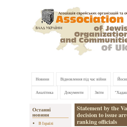
Перейти к основному содержанию
Новини
Відновлення під час війни
Йосип
Аналітика
Документи
Звіти
"Хада
Statement by the V
Останні
decision to issue arr
новини
ranking officials
В Ізраїлі