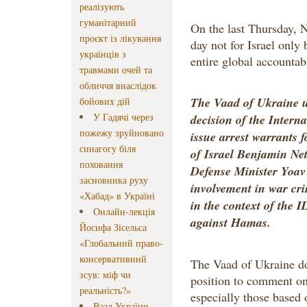
реалізують
гуманітарний
On the last Thursday, 
проєкт із лікування
day not for Israel only 
українців з
entire global accountab
травмами очей та
обличчя внаслідок
The Vaad of Ukraine 
бойових дій
У Гадячі через
decision of the Intern
пожежу зруйновано
issue arrest warrants f
синагогу біля
of Israel Benjamin Ne
поховання
Defense Minister Yoav
засновника руху
involvement in war cr
«Хабад» в Україні
in the context of the 
Онлайн-лекція
against Hamas.
Йосифа Зісельса
«Глобальний право-
консервативний
The Vaad of Ukraine doe
зсув: міф чи
position to comment on 
реальність?»
especially those based 
Ваад України