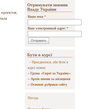
Отримувати новини
Вааду України
 проектов,
Ваше имя
*
чала
Ваш электронный адрес
*
Бути в курсі
–
Пр
иєднатися, аби бути в
курсі новин
– Група
«Євреї за Україну»
–
Архів новин за місяцями
–
Основні рубрики сайту
Погода
Погода в
Киеве