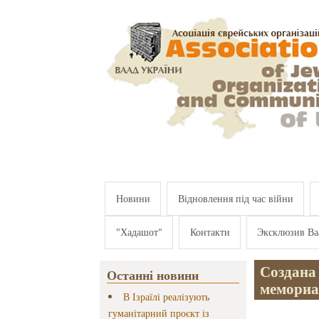
Перейти к основному содержанию
Новини
Відновлення під час війни
"Хадашот"
Контакти
Эксклюзив Ва
Создана
Останні новини
мемориа
В Ізраїлі реалізують
гуманітарний проєкт із