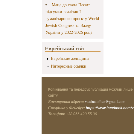
Маца до свята Песах:
підсумки реалізації
гуманітарного проєкту World
Jewish Congress та Вааду
України у 2022-2026 році
Еврейський світ
Еврейские женщины
Интересные ссылки
Копіювання та передрук публікацій можливі лише 
сайту.
Електронна адреса:
vaadua.office@gmail.com
Сторінка у Фейсбук:
https://www.facebook.com/
Телефон:
+38 066 420 55 06.