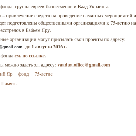
фонда: группа евреев-бизнесменов и Ваад Украины.
 – привлечение средств на проведение памятных мероприятий и
удет подготовлены общественными организациями к
75-летию на
асстрелов в Бабьем Яру
.
ные организации могут присылать свои проекты по адресу:
1 августа 2016 г.
до
@gmail.com
см. по ссылке
.
 фонда
vaadua.office@gmail.com
ы можно задать эл. адресу:
бий Яр
фонд
75-летие
Память