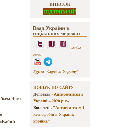
ВНЕСОК
ПІДТРИМАЙ!
Ваад України в
соціальних мережах
(vaadua
press)
Група "Євреї за Україну"
ПОШУК ПО САЙТУ
Доповідь
«Антисемітизм в
абьем Яру в
Україні – 2020 рік»
Бюлетень
"Антисемітизм і
я
ксенофобія в Україні:
«Бабий
хроніка"