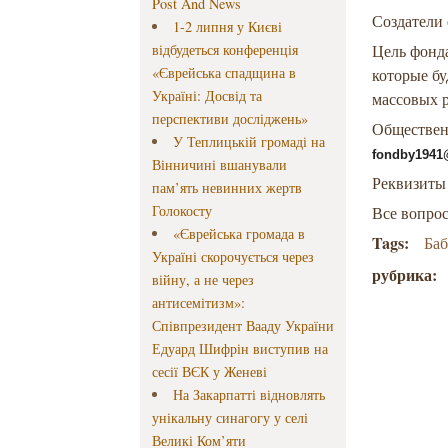
Post And News
Создатели 
1-2 липня у Києві
відбудеться конференція
Цель фонда
«Єврейська спадщина в
которые б
Україні: Досвід та
массовых р
перспективи досліджень»
Обществен
У Теплицькій громаді на
fondby1941
Вінничині вшанували
Реквизиты
пам’ять невинних жертв
Голокосту
Все вопрос
«Єврейська громада в
Tags:
Ба
Україні скорочується через
рубрика:
війну, а не через
антисемітизм»:
Співпрезидент Вааду України
Едуард Шифрін виступив на
сесії ВЄК у Женеві
На Закарпатті відновлять
унікальну синагогу у селі
Великі Ком’яти