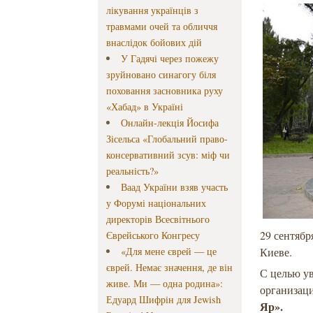
лікування українців з
травмами очей та обличчя
внаслідок бойових дій
У Гадячі через пожежу
зруйновано синагогу біля
поховання засновника руху
«Хабад» в Україні
Онлайн-лекція Йосифа
Зісельса «Глобальний право-
консервативний зсув: міф чи
реальність?»
Ваад України взяв участь
у Форумі національних
директорів Всесвітнього
29 сентябр
Єврейського Конгресу
«Для мене єврей — це
Киеве.
єврей. Немає значення, де він
С целью у
живе. Ми — одна родина»:
организац
Едуард Шифрін для Jewish
Яр».