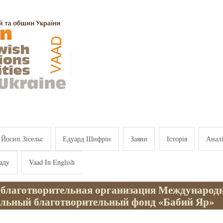
Йосип Зісельс
Едуард Шифрін
Заяви
Історія
Анал
аду
Vaad In English
 благотворительная организация Международ
льный благотворительный фонд «Бабий Яр»