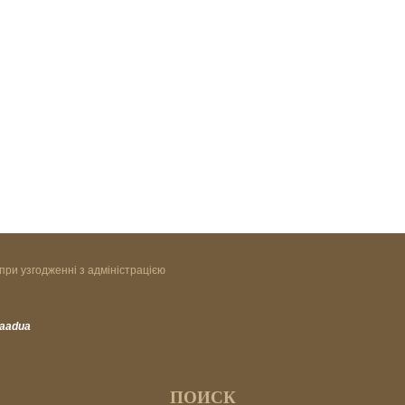
при узгодженні з адміністрацією
vaadua
ПОИСК