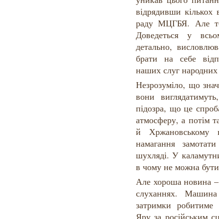
відрядивши кількох 
раду МЦГБЯ. Але те
Доведеться у всьо
детально, висловлю
брати на себе відп
наших слуг народних
Незрозуміло, що знач
вони виглядатимут
підозра, що це спроб
атмосферу, а потім 
й Хржановському г
намагання замотати
шухляді. У каламутни
в чому не можна бути
Але хороша новина –
слуханнях. Машина
затримки робитиме 
Яру за російським с