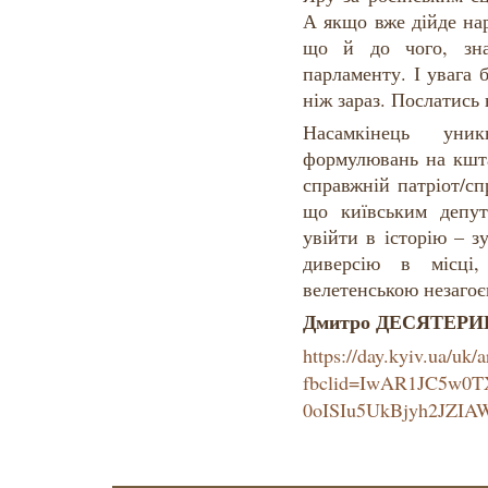
А якщо вже дійде нар
що й до чого, зна
парламенту. І увага 
ніж зараз. Послатись 
Насамкінець уник
формулювань на кшта
справжній патріот/с
що київським депут
увійти в історію – 
диверсію в місці
велетенською незаго
Дмитро ДЕСЯТЕРИК,
https://day.kyiv.ua/uk/a
fbclid=IwAR1JC5w0
0oISIu5UkBjyh2JZIA