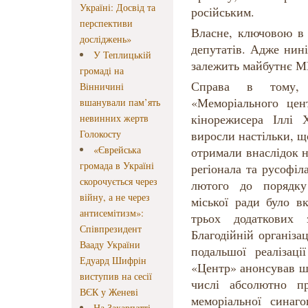
Україні: Досвід та
російським.
перспективи
Власне, ключовою в 
досліджень»
депутатів. Адже нині
У Теплицькій
залежить майбутнє 
громаді на
Справа в тому, 
Вінничині
«Меморіального цент
вшанували пам’ять
кінорежисера Ілл
невинних жертв
Голокосту
виросли настільки, що
«Єврейська
отримали внаслідок 
громада в Україні
регіонала та русоф
скорочується через
лютого до порядку
війну, а не через
міської ради було в
антисемітизм»:
трьох додаткових 
Співпрезидент
Благодійній організа
Вааду України
подальшої реалізац
Едуард Шифрін
«Центр» анонсував ш
виступив на сесії
числі абсолютно п
ВЄК у Женеві
меморіальної синаго
На Закарпатті