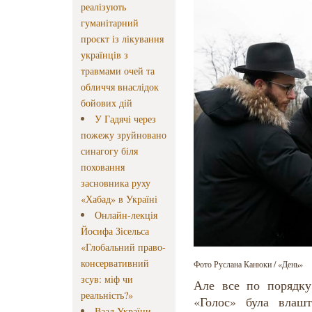
реалізують
гуманітарний
проєкт із лікування
українців з
травмами очей та
обличчя внаслідок
бойових дій
У Гадячі через
пожежу зруйновано
синагогу біля
поховання
засновника руху
«Хабад» в Україні
Онлайн-лекція
Йосифа Зісельса
«Глобальний право-
консервативний
Фото Руслана Канюки / «День»
зсув: міф чи
Але все по порядку
реальність?»
«Голос» була влаш
Ваад України