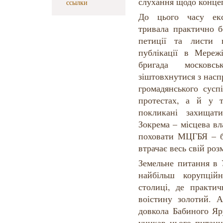
слухання щодо концеп
ссылки
До цього часу екс
тривала практично б
петиції та листи п
публікації в Мереж
бригада московсь
зіштовхнутися з насп
громадянського сусп
протестах, а й у 
покликані захищати
Зокрема – місцева вл
поховати МЦГБЯ – бо
втрачає весь свій роз
Земельне питання в 
найбільш корупцій
столиці, де практи
воістину золотий. 
довкола Бабиного Яр
уникав цього питанн