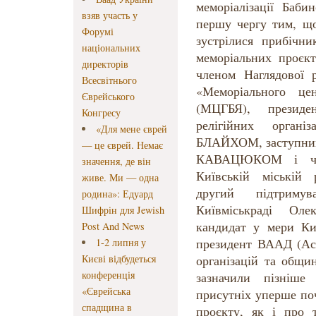
меморіалізації Баби
взяв участь у
першу чергу тим, щ
Форумі
зустрілися прибічни
національних
меморіальних проєк
директорів
членом Наглядової 
Всесвітнього
«Меморіального це
Єврейського
(МЦГБЯ), президе
Конгресу
релігійних орган
«Для мене єврей
БЛАЙХОМ, заступни
— це єврей. Немає
КАВАЦЮКОМ і чл
значення, де він
Київській міські
живе. Ми — одна
другий підтриму
родина»: Едуард
Київміськраді Ол
Шифрін для Jewish
кандидат у мери К
Post And News
президент ВААД (Асо
1-2 липня у
Києві відбудеться
організацій та общ
конференція
зазначили пізніше 
«Єврейська
присутніх уперше по
спадщина в
проєкту, як і про