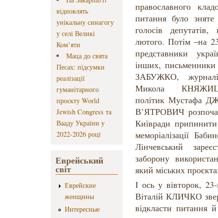
православного кла
відновлять
питання було зняте
унікальну синагогу
голосів депутатів,
у селі Великі
лютого. Потім –на 2
Ком’яти
представники украї
Маца до свята
інших, письменник
Песах: підсумки
ЗАБУЖКО, журнал
реалізації
Микола КНЯЖИЦЬК
гуманітарного
політик Мустафа Д
проєкту World
В’ЯТРОВИЧ розпочали
Jewish Congress та
Київради припинити 
Вааду України у
меморіалізації Баби
2022-2026 році
Лінчевський зареє
заборону використа
Еврейський
світ
який міських проєкта
І ось у вівторок, 23
Еврейские
Віталій КЛИЧКО звер
женщины
відкласти питання й
Интересные