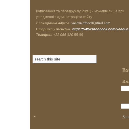
Копіювання та передрук публікацій можливі лише при
узгодженні з адміністрацією сайту.
Електронна адреса:
vaadua.office@gmail.com
Сторінка у Фейсбук:
https://www.facebook.com/vaadua
Телефон:
+38 066 420 55 06.
Вх
Имя
Зап