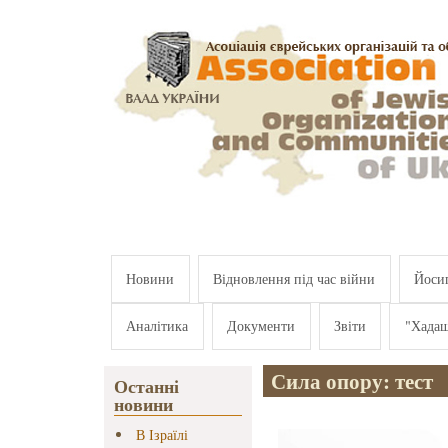
Перейти к основному содержанию
Новини
Відновлення під час війни
Йосип
Аналітика
Документи
Звіти
"Хада
Сила опору: тест
Останні
новини
В Ізраїлі