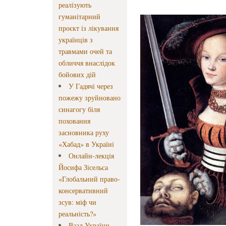
реалізують
гуманітарний
проєкт із лікування
українців з
травмами очей та
обличчя внаслідок
бойових дій
У Гадячі через
пожежу зруйновано
синагогу біля
поховання
засновника руху
«Хабад» в Україні
Онлайн-лекція
Йосифа Зісельса
«Глобальний право-
консервативний
зсув: міф чи
реальність?»
Ваад України