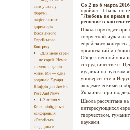
Со 2 по 6 марта 2016
взяв участь у
пройдет
Школа по и
Форумі
"Любовь во время в
національних
решение в контексте
директорів
Школа проходит при 
Всесвітнього
творческой иудаики
Єврейського
еврейского конгресса
Конгресу
организаций и общин
«Для мене єврей
Общественной органи
— це єврей. Немає
сотрудничестве с Це
значення, де він
иудаики на русском 
живе. Ми — одна
университете в Иерус
родина»: Едуард
академическими и об
Шифрін для Jewish
Украины при подде
Post And News
1-2 липня у
Школа рассчитана на
Києві відбудеться
интересующихся евре
конференція
творчеством, гумани
«Єврейська
науками.
спадщина в