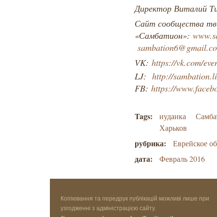
Директор Виталий Т
Сайт сообщества тво
«Самбатион»:
www.sa
sambation6@gmail.c
VK:
https://vk.com/ev
LJ:
http://sambation.l
FB:
https://www.face
Tags:
иудаика
Самба
Харьков
рубрика:
Еврейское о
дата:
Февраль 2016
Копіювання та передрук публікацій можливі лише при
узгодженні з адміністрацією сайту.