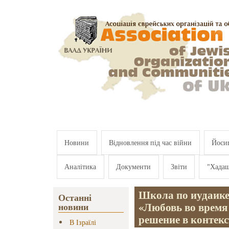
Перейти к основному содержанию
Новини
Відновлення під час війни
Йосип
Аналітика
Документи
Звіти
"Хада
Школа по иудаике
Останні
«Любовь во время
новини
решение в контекс
В Ізраїлі