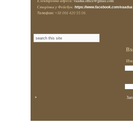
Електронна адреса:
vaadua.office@gmail.com
Сторінка у Фейсбук:
https://www.facebook.com/vaadua
Телефон:
+38 066 420 55 06.
Вх
Имя
Зап