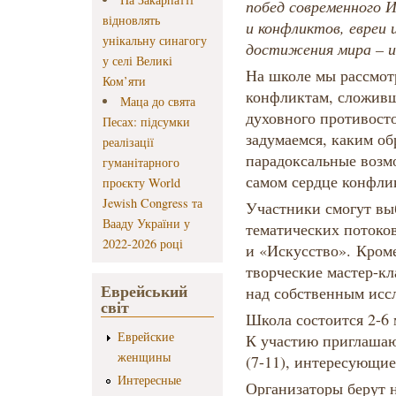
побед современного И
відновлять
и конфликтов, евреи 
унікальну синагогу
достижения мира – и
у селі Великі
На школе мы рассмот
Ком’яти
конфликтам, сложив
Маца до свята
духовного противосто
Песах: підсумки
задумаемся, каким об
реалізації
парадоксальные возм
гуманітарного
самом сердце конфли
проєкту World
Jewish Congress та
Участники смогут выб
Вааду України у
тематических потоко
2022-2026 році
и «Искусство». Кроме
творческие мастер-кл
Еврейський
над собственным исс
світ
Школа состоится 2-6 
Еврейские
К участию приглашаю
женщины
(7-11), интересующие
Интересные
Организаторы берут н