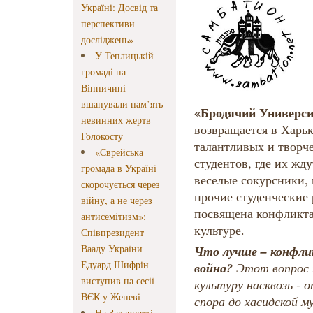
Україні: Досвід та
перспективи
досліджень»
У Теплицькій
громаді на
Вінничині
вшанували пам’ять
«Бродячий Универси
невинних жертв
возвращается в Харьк
Голокосту
талантливых и творч
«Єврейська
студентов, где их жд
громада в Україні
веселые сокурсники,
скорочується через
прочие студенческие 
війну, а не через
посвящена конфликта
антисемітизм»:
культуре.
Співпрезидент
Вааду України
Что лучше – конфли
Едуард Шифрін
война?
Этот вопрос 
виступив на сесії
культуру насквозь - 
ВЄК у Женеві
спора до хасидской м
На Закарпатті