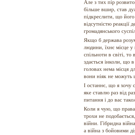
Але з тих пір розвит
більше вшир, став ду
підкреслити, що його
відсутністю реакції 
громадянського суспі
Якщо б держава розум
людини, їхнє місце у 
спільноти в світі, то 
здається інколи, що 
головах нема місця д
вони ніяк не можуть 
І останнє, що я хочу 
яке ставлю раз від ра
питання і до вас тако
Коли я чую, що права
трохи не подобається,
війни. Гібридна війна
а війна з бойовими ді