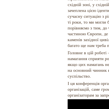
східній зоні, у східні
зачеплена цією ідент
сучасну ситуацію з рі
ті роки, то ми могли 
порівняємо з тим, до
частиною Європи, де 
каменів західної циві
багато ще нам треба 
Головне в цій роботі 
намагання сприяти ро
якщо цих намагань не
на основний чинник 
суспільство.
І ця конференція орг
організацій, саме гр
організаторам за зап