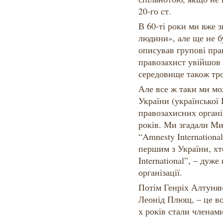
20-го ст.
В 60-ті роки ми вже 
людини», але ще не б
описував групові пра
правозахист увійшов 
середовище також тро
Але все ж таки ми мо
України (української 
правозахисних органі
років. Ми згадали Ми
“Amnesty Internationa
першим з України, хт
International”, – дуже
організації.
Потім Генріх Алтунян
Леонід Плющ, – це вс
х років стали членам