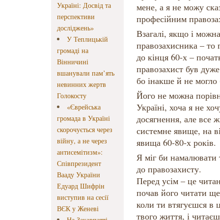
Україні: Досвід та
мене, а я не можу ска
перспективи
професійним правоза
досліджень»
Взагалі, якщо і можн
У Теплицькій
правозахисника – то 
громаді на
до кінця 60-х – почат
Вінничині
правозахист був дуж
вшанували пам’ять
бо інакше й не могло 
невинних жертв
Його не можна порівн
Голокосту
Україні, хоча я не хо
«Єврейська
досягнення, але все ж
громада в Україні
скорочується через
системне явище, на в
війну, а не через
явища 60-80-х років.
антисемітизм»:
Я міг би намалювати
Співпрезидент
до правозахисту.
Вааду України
Перед усім – це чита
Едуард Шифрін
почав його читати ще 
виступив на сесії
коли ти втягуєшся в 
ВЄК у Женеві
твого життя, і читаєш
На Закарпатті