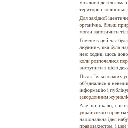
можливо декількома 
територію колишньог
Для західної ідентич
органічна, більш при
могли запозичити тіл
В мене в цей час бул
людини», яка була над
нею ходив, щось довод
коли розпочалися перш
виступити з цією дек
Після Гельсінських уг
об’єднались в невелик
інформацію і публіку
закордонним журналі
Але що цікаво, і це 
українського правоза
національна ідея набу
правозахистом, і цей