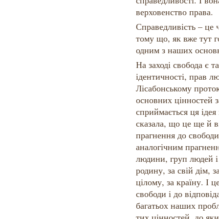
справедливості. І вон
верховенство права.
Справедливість – це ч
тому що, як вже тут г
одним з наших основ
На заході свобода є 
ідентичності, прав лю
Лісабонському проток
основних цінностей з
сприймається ця ідея
сказала, що це ще й 
прагнення до свободи
аналогічним прагненн
людини, груп людей і в
родину, за свій дім, з
цілому, за країну. І ц
свободи і до відповід
багатьох наших пробл
тих цінностей, до яки