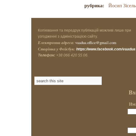
рубрика:
Йосип Зісель
Копіювання та передрук публікацій можливі лише при
узгодженні з адміністрацією сайту.
Електронна адреса:
vaadua.office@gmail.com
Сторінка у Фейсбук:
https://www.facebook.com/vaadua
Телефон:
+38 066 420 55 06.
Вх
Имя