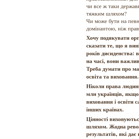
чи все ж таки держав
тяжким шляхом?
Чи може бути на пев
домінантою, ніж пра
Хочу подякувати орг
сказати те, що я вині
років дисиденства: в
на часі, вони важлив
Треба думати про ма
освіта та виховання.
Ніколи права людини
млн українців, якщо
виховання і освіти са
інших країнах.
Цінності виховують
шляхом. Жодна рево
результатів, які дає