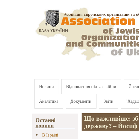
Перейти к основному содержанию
Новини
Відновлення під час війни
Йосип
Аналітика
Документи
Звіти
"Хада
Що важливіше: збе
Останні
державу? – Йосиф 
новини
В Ізраїлі