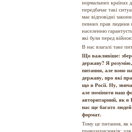
нормальних країнах 
передбачає такі ситуац
має відповідні закони
певних прав людини н
населенню гарантуєть
які були перед війною
В нас взагалі таке пи
Що важливіше: збере
державу? Я розумію,
питання, але воно н
державу, про які пра
що в Росії. Ну, зви
але поміняти наш фо
авторитарний, як в Р
нас ще багато люде
формат.
Тому це питання, як 
правозахисників: для