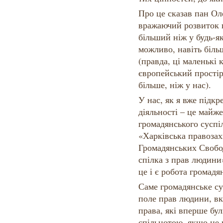
Про це сказав пан Ол
вражаючий розвиток 
більший ніж у будь-я
можливо, навіть біль
(правда, ці маленькі 
європейський простір,
більше, ніж у нас).
У нас, як я вже підк
діяльності – це майже
громадянського суспіл
«Харківська правозах
Громадянських Свобод
спілка з прав людини»
це і є робота громадя
Саме громадянське с
поле прав людини, вк
права, які вперше бу
спільнотою, якщо не 