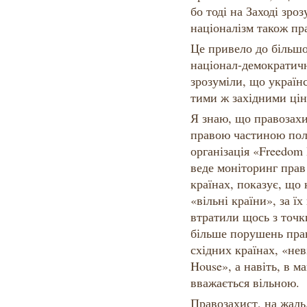
бо тоді на Заході зро
націоналізм також пр
Це привело до більшо
націонал-демократичн
зрозуміли, що україн
тими ж західними ці
Я знаю, що правозахи
правою частиною пол
організація «Freedom 
веде моніторинг прав
країнах, показує, що 
«вільні країни», за їх
втратили щось з точк
більше порушень прав
східних країнах, «нев
House», а навіть, в м
вважається вільною.
Правозахист, на жаль