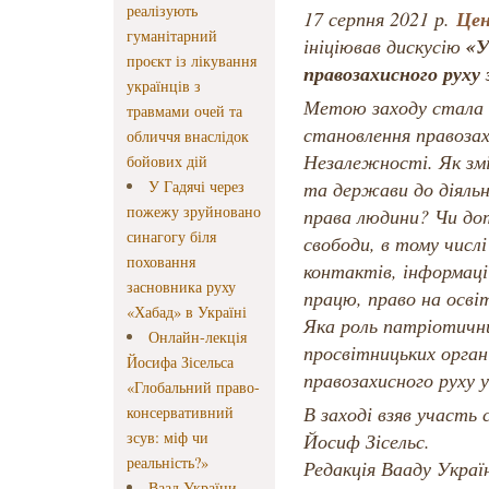
реалізують
Цен
17 серпня 2021 р.
гуманітарний
«У
ініціював дискусію
проєкт із лікування
правозахисного руху
українців з
Метою заходу стала 
травмами очей та
становлення правозах
обличчя внаслідок
Незалежності. Як зм
бойових дій
У Гадячі через
та держави до діяль
пожежу зруйновано
права людини? Чи до
синагогу біля
свободи, в тому числі
поховання
контактів, інформаці
засновника руху
працю, право на освіт
«Хабад» в Україні
Яка роль патріотични
Онлайн-лекція
просвітницьких орган
Йосифа Зісельса
правозахисного руху у
«Глобальний право-
В заході взяв участь
консервативний
зсув: міф чи
Йосиф Зісельс.
реальність?»
Редакція Вааду Украї
Ваад України