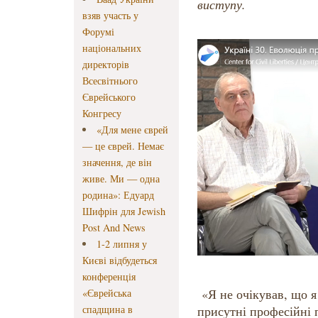
виступу.
взяв участь у
Форумі
національних
директорів
Всесвітнього
Єврейського
Конгресу
«Для мене єврей
— це єврей. Немає
значення, де він
живе. Ми — одна
родина»: Едуард
Шифрін для Jewish
Post And News
1-2 липня у
Києві відбудеться
конференція
«Я не очікував, що я
«Єврейська
спадщина в
присутні професійні 