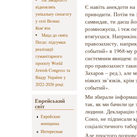
Є навіть анекдоти на 
відновлять
приводити. Потім ти
унікальну синагогу
самвидав, ти даєш йо
у селі Великі
Ком’яти
розмножуєш, і теж пе
Маца до свята
втягуєшся. Наприкінц
Песах: підсумки
правозахисту, напри
реалізації
событий» в 1968-му ро
гуманітарного
системним явищем: п
проєкту World
про правозахист таки
Jewish Congress та
Захаров – ред.), але 
Вааду України у
ніяких зв’язків, крім
2022-2026 році
событий».
Ми збирали інформац
Еврейський
так, як ми бачили це 
світ
людини. Декларацію т
Еврейские
Союз, не підписали к
женщины
соціалістичного табор
Интересные
Але простого розповс