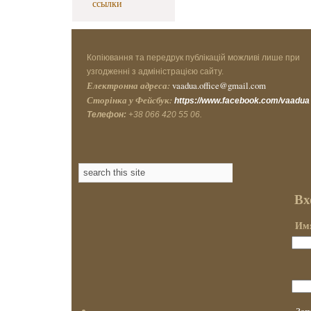
ссылки
Копіювання та передрук публікацій можливі лише при
узгодженні з адміністрацією сайту.
Електронна адреса:
vaadua.office@gmail.com
Сторінка у Фейсбук:
https://www.facebook.com/vaadua
Телефон:
+38 066 420 55 06.
Вх
Имя