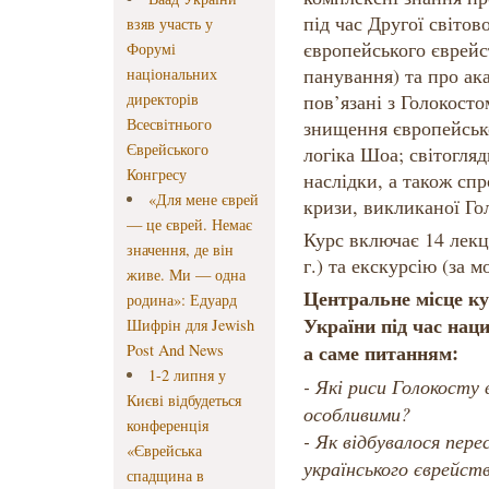
під час Другої світово
взяв участь у
європейського єврейс
Форумі
панування) та про ак
національних
директорів
пов’язані з Голокост
Всесвітнього
знищення європейськ
Єврейського
логіка Шоа; світогля
Конгресу
наслідки, а також сп
«Для мене єврей
кризи, викликаної Го
— це єврей. Немає
Курс включає 14 лекцій
значення, де він
г.) та екскурсію (за м
живе. Ми — одна
Центральне місце ку
родина»: Едуард
України під час нац
Шифрін для Jewish
а саме питанням:
Post And News
1-2 липня у
- Які риси Голокосту в
Києві відбудеться
особливими?
конференція
- Як відбувалося пер
«Єврейська
українського єврейств
спадщина в