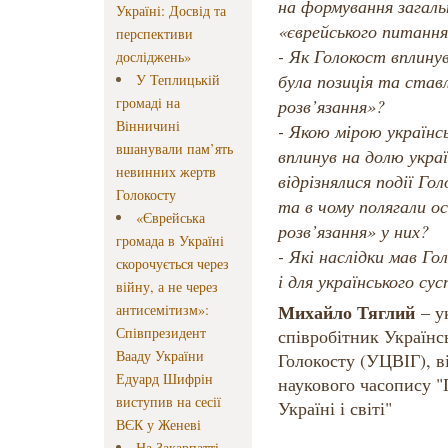
на формування загаль
Україні: Досвід та
«єврейського питання
перспективи
- Як Голокост вплинув
досліджень»
була позиція та став
У Теплицькій
громаді на
розв’язання»?
Вінничині
- Якою мірою українс
вшанували пам’ять
вплинув на долю укра
невинних жертв
відрізнялися події Го
Голокосту
та в чому полягали 
«Єврейська
розв’язання» у них?
громада в Україні
- Які наслідки мав Го
скорочується через
і для українського су
війну, а не через
Михайло Тяглий
антисемітизм»:
– у
Співпрезидент
співробітник Українсь
Вааду України
Голокосту (УЦВІГ), в
Едуард Шифрін
наукового часопису "Г
виступив на сесії
Україні і світі"
ВЄК у Женеві
На Закарпатті