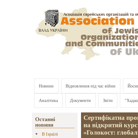
Перейти к основному содержанию
Новини
Відновлення під час війни
Йосип
Аналітика
Документи
Звіти
"Хада
Сертифікатна про
Останні
на відкритий кур
новини
«Голокост: глобал
В Ізраїлі