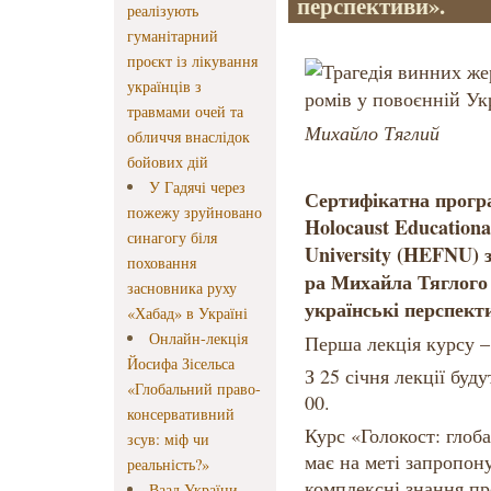
перспективи».
реалізують
гуманітарний
проєкт із лікування
українців з
травмами очей та
Михайло Тяглий
обличчя внаслідок
бойових дій
У Гадячі через
Сертифікатна програ
пожежу зруйновано
Holocaust Educationa
синагогу біля
University (HEFNU) 
поховання
ра Михайла Тяглого 
засновника руху
українські перспект
«Хабад» в Україні
Онлайн-лекція
Перша лекція курсу – 
Йосифа Зісельса
З 25 січня лекції буд
«Глобальний право-
00.
консервативний
Курс «Голокост: глоба
зсув: міф чи
має на меті запропон
реальність?»
комплексні знання пр
Ваад України