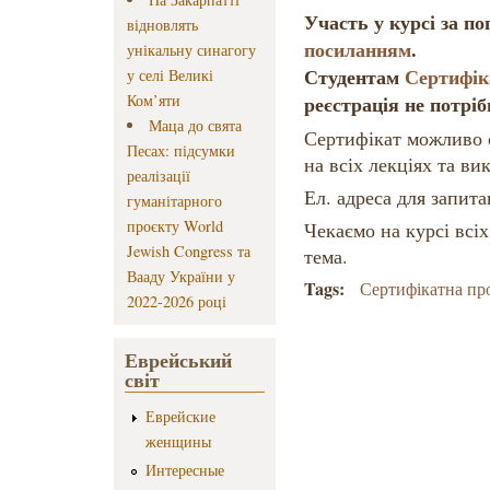
Участь у курсі за по
відновлять
посиланням
.
унікальну синагогу
Студентам
Сертифік
у селі Великі
Ком’яти
реєстрація не потріб
Маца до свята
Сертифікат можливо 
Песах: підсумки
на всіх лекціях та ви
реалізації
Ел. адреса для запит
гуманітарного
проєкту World
Чекаємо на курсі всі
Jewish Congress та
тема.
Вааду України у
Tags:
Сертифікатна пр
2022-2026 році
Еврейський
світ
Еврейские
женщины
Интересные