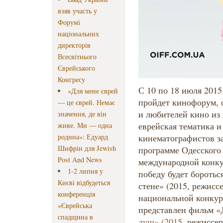
взяв участь у
Форумі
національних
директорів
Всесвітнього
Єврейського
Конгресу
С 10 по 18 июля 2015
«Для мене єврей
пройдет кинофорум,
— це єврей. Немає
и любителей кино из
значення, де він
еврейская тематика 
живе. Ми — одна
родина»: Едуард
кинематографистов з
Шифрін для Jewish
программе Одесского
Post And News
международной конкур
1-2 липня у
победу будет боротьс
Києві відбудеться
стене» (2015, режисс
конференція
национальной конкур
«Єврейська
представлен фильм «
спадщина в
душ» (2015,
режиссе