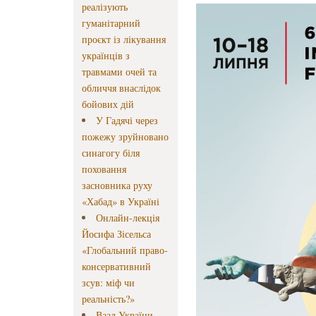
реалізують
гуманітарний
проєкт із лікування
українців з
травмами очей та
обличчя внаслідок
бойових дій
У Гадячі через
пожежу зруйновано
синагогу біля
поховання
засновника руху
«Хабад» в Україні
Онлайн-лекція
Йосифа Зісельса
«Глобальний право-
консервативний
зсув: міф чи
реальність?»
Ваад України