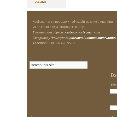
ссылки
Копіювання та передрук публікацій можливі лише при
узгодженні з адміністрацією сайту.
Електронна адреса:
vaadua.office@gmail.com
Сторінка у Фейсбук:
https://www.facebook.com/vaadua
Телефон:
+38 066 420 55 06.
Вх
Имя