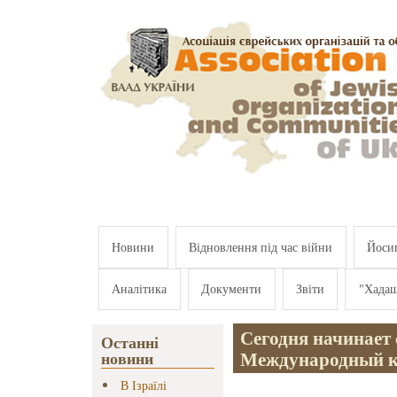
Перейти к основному содержанию
Новини
Відновлення під час війни
Йосип
Аналітика
Документи
Звіти
"Хада
Сегодня начинает 
Останні
Международный к
новини
В Ізраїлі