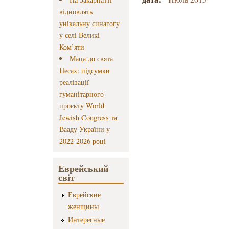
відновлять
унікальну синагогу
у селі Великі
Ком’яти
Маца до свята
Песах: підсумки
реалізації
гуманітарного
проєкту World
Jewish Congress та
Вааду України у
2022-2026 році
Еврейський
світ
Еврейские
женщины
Интересные