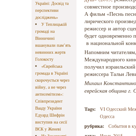
Україні: Досвід та
совместное производ
перспективи
А фильм «Песнь песн
досліджень»
лирического произве
У Теплицькій
режиссер и автор сце
громаді на
будет одновременно 
Вінничині
в национальной конк
вшанували пам’ять
Напомним читателям,
невинних жертв
Международного кино
Голокосту
получил израильски
«Єврейська
громада в Україні
режиссера Тальи Лев
скорочується через
Михаил Константино
війну, а не через
еврейская община г.
антисемітизм»:
Співпрезидент
Вааду України
Tags:
VI Одесский Ме
Едуард Шифрін
Одесса
виступив на сесії
рубрика:
События в к
ВЄК у Женеві
дата:
Июль 2015
На Закарпатті