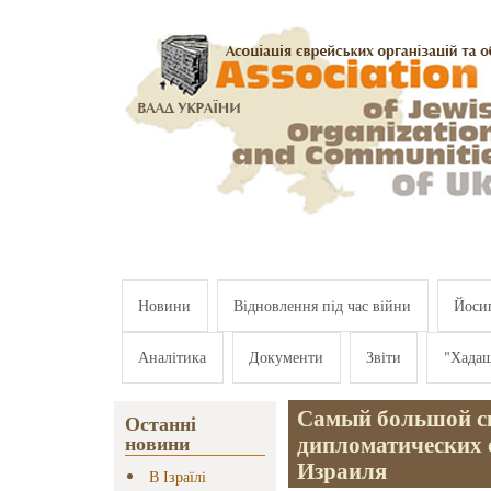
Перейти к основному содержанию
Новини
Відновлення під час війни
Йосип
Аналітика
Документи
Звіти
"Хада
Самый большой ск
Останні
дипломатических
новини
Израиля
В Ізраїлі