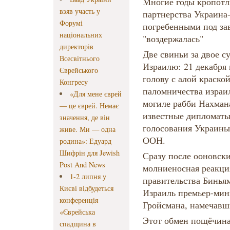
Многие годы кропотл
взяв участь у
партнерства Украина
Форумі
погребенными под зав
національних
"воздержалась"
директорів
Две свиньи за двое с
Всесвітнього
Израилю: 21 декабря
Єврейського
голову с алой краско
Конгресу
паломничества израил
«Для мене єврей
могиле рабби Нахмана
— це єврей. Немає
известные дипломаты
значення, де він
голосования Украины
живе. Ми — одна
ООН.
родина»: Едуард
Шифрін для Jewish
Сразу после ооновск
Post And News
молниеносная реакци
1-2 липня у
правительства Бинья
Києві відбудеться
Израиль премьер-ми
конференція
Гройсмана, намечавши
«Єврейська
Этот обмен пощёчина
спадщина в