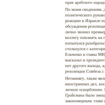
прав арабского народ
По моим сведениям, 
политического руков
реакцию в Израиле ещ
обсуждения резолюци
лично звонил премье
коллегу повлиять на
попытался разобратьс
столкнулся с категор
Ельченко и главы МИ
высказал и президен
нет другого выхода, 
резолюции Совбеза с
Нетаниягу, также яв
иностранных дел, во
личное оскорбление.
Гройсмана было эмоц
закономерным: главе