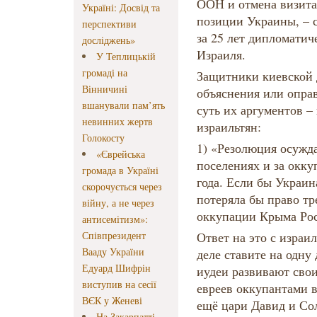
ООН и отмена визита 
Україні: Досвід та
позиции Украины, – 
перспективи
за 25 лет дипломати
досліджень»
Израиля.
У Теплицькій
громаді на
Защитники киевской 
Вінничині
объяснения или опра
вшанували пам’ять
суть их аргументов –
невинних жертв
израильтян:
Голокосту
1) «Резолюция осужда
«Єврейська
поселениях и за окк
громада в Україні
года. Если бы Украина
скорочується через
потеряла бы право т
війну, а не через
оккупации Крыма Рос
антисемітизм»:
Співпрезидент
Ответ на это с израи
Вааду України
деле ставите на одну
Едуард Шифрін
иудеи развивают свои
виступив на сесії
евреев оккупантами 
ВЄК у Женеві
ещё цари Давид и Со
На Закарпатті