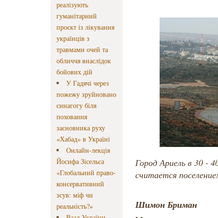
реалізують
гуманітарний
проєкт із лікування
українців з
травмами очей та
обличчя внаслідок
бойових дій
У Гадячі через
пожежу зруйновано
синагогу біля
поховання
засновника руху
«Хабад» в Україні
Онлайн-лекція
Йосифа Зісельса
Город Ариель в 30 - 
«Глобальний право-
считается поселени
консервативний
зсув: міф чи
Шимон Бриман
реальність?»
Ваад України