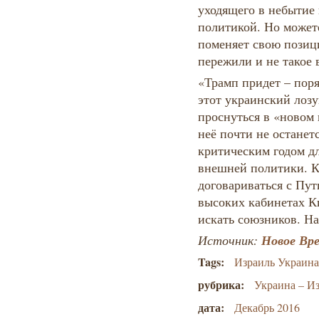
уходящего в небытие
политикой. Но может
поменяет свою позиц
пережили и не такое 
«Трамп придет – пор
этот украинский лозу
проснуться в «новом 
неё почти не останетс
критическим годом д
внешней политики. К
договариваться с Пут
высоких кабинетах К
искать союзников. На
Новое Вр
Источник:
Tags:
Израиль Украин
рубрика:
Украина – И
дата:
Декабрь 2016