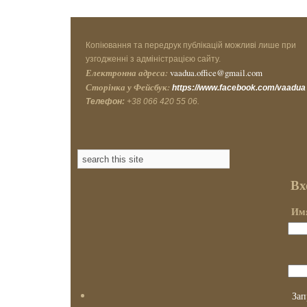
Копіювання та передрук публікацій можливі лише при
узгодженні з адміністрацією сайту.
Електронна адреса:
vaadua.office@gmail.com
Сторінка у Фейсбук:
https://www.facebook.com/vaadua
Телефон:
+38 066 420 55 06.
Вх
Имя
Зап