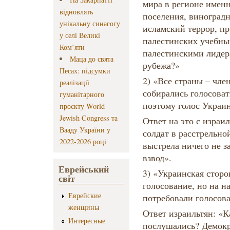
мира в регионе имен
відновлять
поселения, виноградн
унікальну синагогу
исламский террор, пр
у селі Великі
палестинских учебны
Ком’яти
палестинскими лидер
Маца до свята
рубежа?»
Песах: підсумки
2) «Все страны – чл
реалізації
собирались голосоват
гуманітарного
поэтому голос Украи
проєкту World
Jewish Congress та
Ответ на это с израи
Вааду України у
солдат в расстрельной
2022-2026 році
выстрела ничего не за
взвод».
Еврейський
3) «Украинская сторо
світ
голосование, но на н
Еврейские
потребовали голосов
женщины
Ответ израильтян: «
Интересные
послушались? Демокр