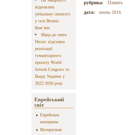
рубрика:
Память
відновлять
дата:
июнь 2016
унікальну синагогу
у селі Великі
Ком’яти
Маца до свята
Песах: підсумки
реалізації
гуманітарного
проєкту World
Jewish Congress та
Вааду України у
2022-2026 році
Еврейський
світ
Еврейские
женщины
Интересные