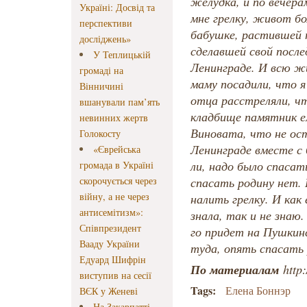
желудка, и по вечера
Україні: Досвід та
мне грелку, живот бо
перспективи
бабушке, растившей т
досліджень»
сделавшей свой после
У Теплицькій
Ленинграде. И всю жи
громаді на
маму посадили, что я
Вінничині
отца расстреляли, ч
вшанували пам’ять
кладбище памятник е
невинних жертв
Виновата, что не ос
Голокосту
Ленинграде вместе с 
«Єврейська
ли, надо было спасат
громада в Україні
скорочується через
спасать родину нет. 
війну, а не через
налить грелку. И как 
антисемітизм»:
знала, так и не знаю
Співпрезидент
го придет на Пушкин
Вааду України
туда, опять спасать 
Едуард Шифрін
По материалам
http
виступив на сесії
Tags:
Елена Боннэр
ВЄК у Женеві
На Закарпатті