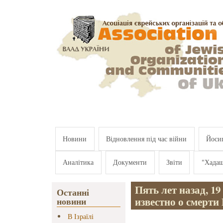
Перейти к основному содержанию
Новини
Відновлення під час війни
Йосип
Аналітика
Документи
Звіти
"Хада
Пять лет назад, 19
Останні
известно о смерти
новини
В Ізраїлі