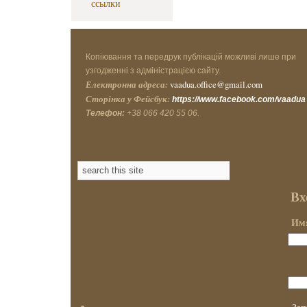
ссылки
Копіювання та передрук публікацій можливі лише при
узгодженні з адміністрацією сайту.
Електронна адреса:
vaadua.office@gmail.com
Сторінка у Фейсбук:
https://www.facebook.com/vaadua
Телефон:
+38 066 420 55 06.
Вх
Имя