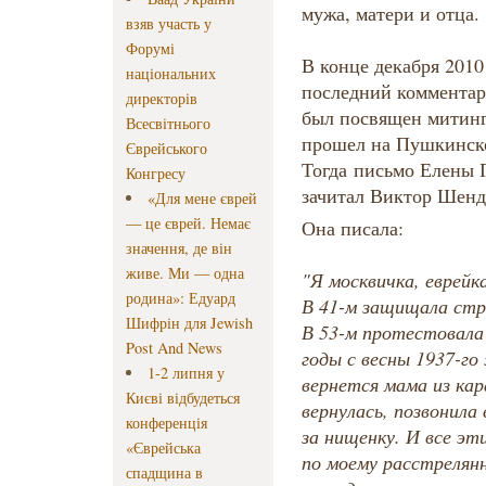
мужа, матери и отца.
взяв участь у
Форумі
В конце декабря 2010
національних
последний комментар
директорів
был посвящен митинг
Всесвітнього
прошел на Пушкинско
Єврейського
Тогда письмо Елены 
Конгресу
зачитал Виктор Шенд
«Для мене єврей
— це єврей. Немає
Она писала:
значення, де він
живе. Ми — одна
"Я москвичка, еврейк
родина»: Едуард
В 41-м защищала стра
Шифрін для Jewish
В 53-м протестовала 
Post And News
годы с весны 1937-го
1-2 липня у
вернется мама из кар
Києві відбудеться
вернулась, позвонила в
конференція
за нищенку. И все эти
«Єврейська
по моему расстрелянн
спадщина в