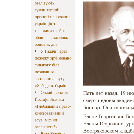
реалізують
гуманітарний
проєкт із лікування
українців з
травмами очей та
обличчя внаслідок
бойових дій
У Гадячі через
пожежу зруйновано
синагогу біля
поховання
засновника руху
«Хабад» в Україні
Пять лет назад, 19 ию
Онлайн-лекція
Йосифа Зісельса
смерти вдовы академ
«Глобальний право-
Боннэр. Она скончала
консервативний
Елене Георгиевне Бо
зсув: міф чи
Елены Георгивне, урн
реальність?»
Востряковском кладб
Ваад України