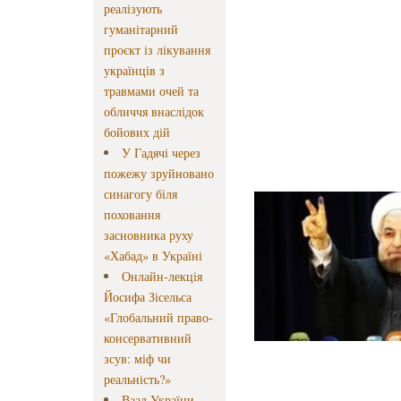
реалізують
гуманітарний
проєкт із лікування
українців з
травмами очей та
обличчя внаслідок
бойових дій
У Гадячі через
пожежу зруйновано
синагогу біля
поховання
засновника руху
«Хабад» в Україні
Онлайн-лекція
Йосифа Зісельса
«Глобальний право-
консервативний
зсув: міф чи
реальність?»
Ваад України