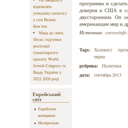
программы и сделать
відновлять
доверия к США в сл
унікальну синагогу
двусторонним. Он ос
у селі Великі
американцам мир и др
Ком’яти
Источник:
cursorinfo.
Маца до свята
Песах: підсумки
реалізації
Tags:
Холокост
през
гуманітарного
евреи
проєкту World
рубрика:
Политика
Jewish Congress та
Вааду України у
дата:
сентябрь 2013
2022-2026 році
Еврейський
світ
Еврейские
женщины
Интересные