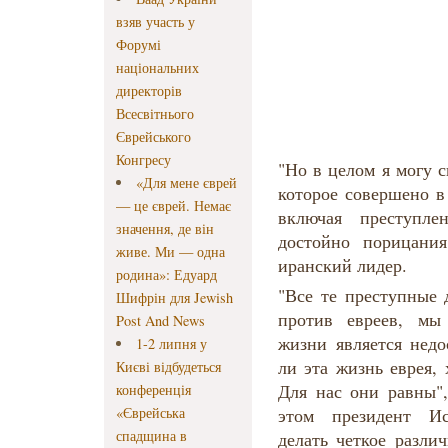
взяв участь у
Форумі
національних
директорів
Всесвітнього
Єврейського
Конгресу
"Но в целом я могу с
«Для мене єврей
которое совершено в
— це єврей. Немає
включая преступле
значення, де він
достойно порицани
живе. Ми — одна
иранский лидер.
родина»: Едуард
"Все те преступные 
Шифрін для Jewish
против евреев, мы
Post And News
жизни является недо
1-2 липня у
ли эта жизнь еврея,
Києві відбудеться
Для нас они равны"
конференція
«Єврейська
этом президент Ис
спадщина в
делать четкое разли