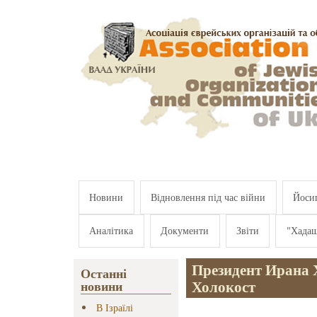
Перейти к основному содержанию
Новини
Відновлення під час війни
Йосип
Аналітика
Документи
Звіти
"Хада
Президент Ирана 
Останні
Холокост
новини
В Ізраїлі