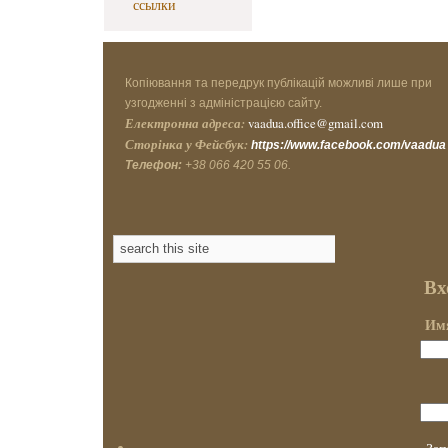
ссылки
Копіювання та передрук публікацій можливі лише при
узгодженні з адміністрацією сайту.
Електронна адреса:
vaadua.office@gmail.com
Сторінка у Фейсбук:
https://www.facebook.com/vaadua
Телефон:
+38 066 420 55 06.
Вх
Имя