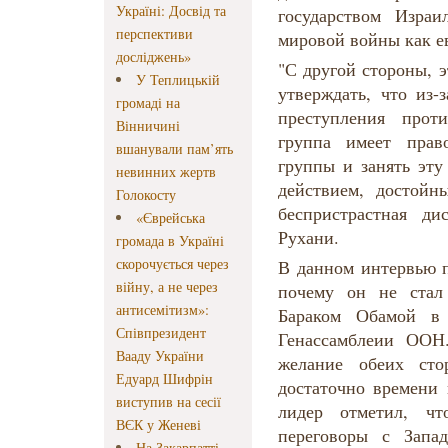
Україні: Досвід та
государством Изра
перспективи
мировой войны как ев
досліджень»
"С другой стороны, э
У Теплицькій
утверждать, что из-
громаді на
преступления прот
Вінничині
группа имеет прав
вшанували пам’ять
группы и занять эту
невинних жертв
действием, достойн
Голокосту
беспристрастная ди
«Єврейська
Рухани.
громада в Україні
скорочується через
В данном интервью п
війну, а не через
почему он не стал
антисемітизм»:
Бараком Обамой в 
Співпрезидент
Генассамблеии ООН
Вааду України
желание обеих ст
Едуард Шифрін
достаточно времени 
виступив на сесії
лидер отметил, чт
ВЄК у Женеві
переговоры с Запа
На Закарпатті