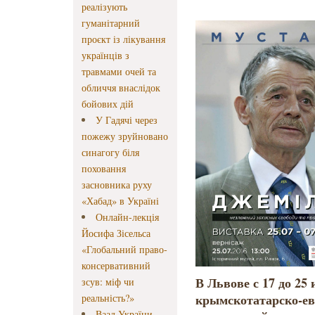
реалізують
гуманітарний
проєкт із лікування
українців з
травмами очей та
обличчя внаслідок
бойових дій
У Гадячі через
пожежу зруйновано
синагогу біля
поховання
засновника руху
«Хабад» в Україні
Онлайн-лекція
Йосифа Зісельса
«Глобальний право-
консервативний
В Львове с 17 до 25
зсув: міф чи
крымскотатарско-ев
реальність?»
Ваад України