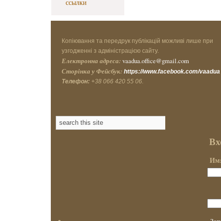
ссылки
Копіювання та передрук публікацій можливі лише при
узгодженні з адміністрацією сайту.
Електронна адреса:
vaadua.office@gmail.com
Сторінка у Фейсбук:
https://www.facebook.com/vaadua
Телефон:
+38 066 420 55 06.
Вх
Имя