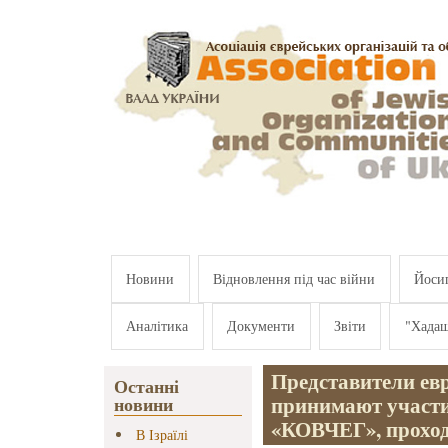
Перейти к основному содержанию
Новини
Відновлення під час війни
Йосип
Аналітика
Документи
Звіти
"Хада
Представители ев
Останні
принимают участи
новини
«КОВЧЕГ», проход
В Ізраїлі