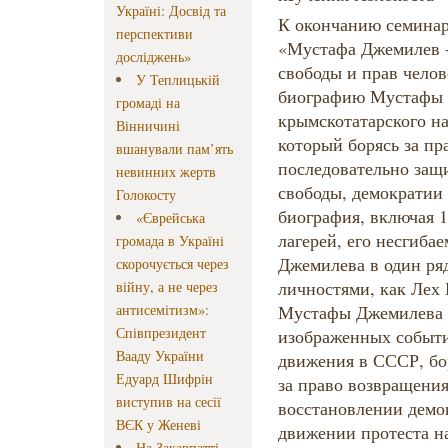
Україні: Досвід та
К окончанию семинар
перспективи
«Мустафа Джемилев 
досліджень»
свободы и прав челов
У Теплицькій
биографию Мустафы 
громаді на
крымскотатарского на
Вінничині
который борясь за пра
вшанували пам’ять
последовательно защ
невинних жертв
свободы, демократии 
Голокосту
биография, включая 1
«Єврейська
лагерей, его несгиба
громада в Україні
Джемилева в один ря
скорочується через
личностями, как Лех 
війну, а не через
антисемітизм»:
Мустафы Джемилева бу
Співпрезидент
изображенных событи
Вааду України
движения в СССР, бо
Едуард Шифрін
за право возвращения
виступив на сесії
восстановлении демо
ВЄК у Женеві
движении протеста на
На Закарпатті