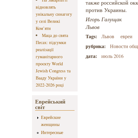
также российской ок
відновлять
против Украины.
унікальну синагогу
Игорь Галущак
у селі Великі
Львов
Ком’яти
Маца до свята
Tags:
Львов
евреи
Песах: підсумки
рубрика:
Новости об
реалізації
дата:
июль 2016
гуманітарного
проєкту World
Jewish Congress та
Вааду України у
2022-2026 році
Еврейський
світ
Еврейские
женщины
Интересные