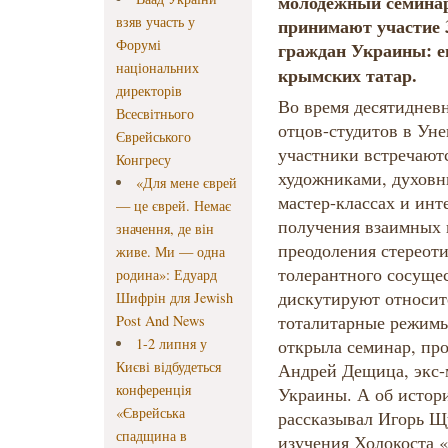
молодежный семина
взяв участь у
принимают участие 3
Форумі
граждан Украины: ев
національних
крымских татар.
директорів
Во время десятиднев
Всесвітнього
отцов-студитов в Уне
Єврейського
участники встречаютс
Конгресу
художниками, духовн
«Для мене єврей
мастер-классах и ин
— це єврей. Немає
получения взаимных 
значення, де він
преодоления стереот
живе. Ми — одна
толерантного сосуще
родина»: Едуард
дискутируют относите
Шифрін для Jewish
тоталитарные режимы.
Post And News
1-2 липня у
открыла семинар, пр
Києві відбудеться
Андрей Дещица, экс-
конференція
Украины. А об истор
«Єврейська
рассказывал Игорь Щ
спадщина в
изучения Холокоста 