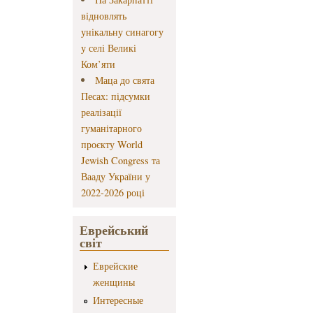
відновлять
унікальну синагогу
у селі Великі
Ком’яти
Маца до свята
Песах: підсумки
реалізації
гуманітарного
проєкту World
Jewish Congress та
Вааду України у
2022-2026 році
Еврейський
світ
Еврейские
женщины
Интересные