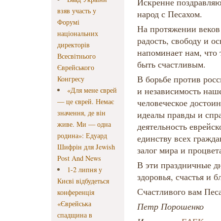
Искренне поздравляю 
взяв участь у
народ с Песахом.
Форумі
На протяжении веков
національних
радость, свободу и о
директорів
напоминает нам, что
Всесвітнього
быть счастливым.
Єврейського
В борьбе против росс
Конгресу
и независимость наш
«Для мене єврей
— це єврей. Немає
человеческое достоин
значення, де він
идеалы правды и спр
живе. Ми — одна
деятельность еврейс
родина»: Едуард
единству всех гражда
Шифрін для Jewish
залог мира и процвет
Post And News
В эти праздничные д
1-2 липня у
здоровья, счастья и б
Києві відбудеться
Счастливого вам Пес
конференція
«Єврейська
Петр Порошенко
спадщина в