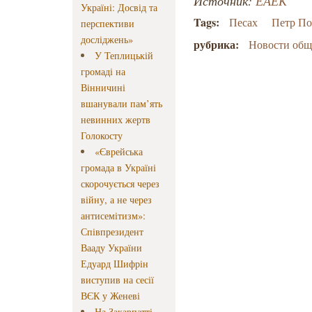
Источник:
ЕАЕК
Україні: Досвід та
Tags:
Песах
Петр П
перспективи
досліджень»
рубрика:
Новости об
У Теплицькій
громаді на
Вінничині
вшанували пам’ять
невинних жертв
Голокосту
«Єврейська
громада в Україні
скорочується через
війну, а не через
антисемітизм»:
Співпрезидент
Вааду України
Едуард Шифрін
виступив на сесії
ВЄК у Женеві
На Закарпатті