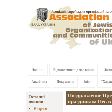
Перейти к основному содержанию
Новини
Відновлення під час війни
Йосип
Аналітика
Документи
Звіти
"Хада
Поздравление Пре
Останні
праздником Песах
новини
В Ізраїлі