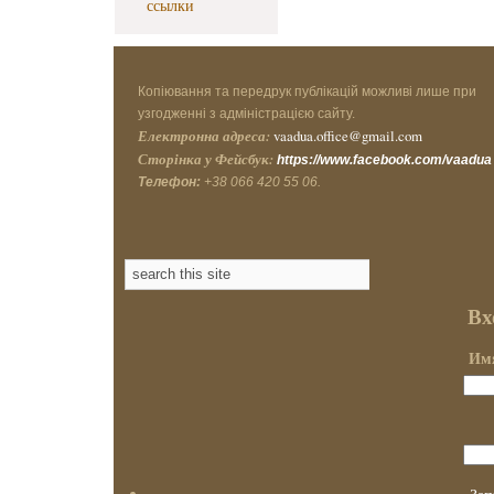
ссылки
Копіювання та передрук публікацій можливі лише при
узгодженні з адміністрацією сайту.
Електронна адреса:
vaadua.office@gmail.com
Сторінка у Фейсбук:
https://www.facebook.com/vaadua
Телефон:
+38 066 420 55 06.
Вх
Имя