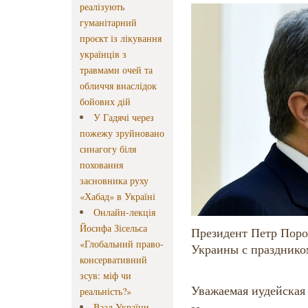
реалізують
гуманітарний
проєкт із лікування
українців з
травмами очей та
обличчя внаслідок
бойових дій
У Гадячі через
пожежу зруйновано
синагогу біля
поховання
засновника руху
«Хабад» в Україні
Онлайн-лекція
Йосифа Зісельса
Президент Петр Пор
«Глобальний право-
Украины с празднико
консервативний
зсув: міф чи
Уважаемая иудейская
реальність?»
Ваад України