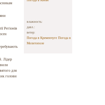
часникам
дяни
влажность:
давл.:
ії Регіонів
ветер:
рсен
Погода в Кременчуге
Погода в
Мелитополе
перебувають
й. Лідер
авили
вятого для
пник голови