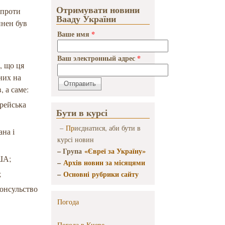
Отримувати новини
 проти
Вааду України
инен був
Ваше имя
*
Ваш электронный адрес
*
, що ця
них на
, а саме:
врейська
Бути в курсі
–
Пр
иєднатися, аби бути в
ана і
курсі новин
– Група
«Євреї за Україну»
США;
–
Архів новин за місяцями
;
–
Основні рубрики сайту
консульство
Погода
Погода в
Киеве