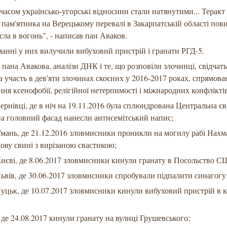
часом українсько-угорські відносини стали натянутими... Теракт
 пам'ятника на Верецькому перевалі в Закарпатській області пов
сла в вогонь", - написав пан Аваков.
анні у них вилучили вибуховий пристрій і гранати РГД-5.
 пана Авакова, аналізи ДНК і те, що розповіли злочинці, свідчать
а участь в дев'яти злочинах скоєних у 2016-2017 роках, спрямова
ня ксенофобії, релігійної нетерпимості і міжнародних конфліктів
 Чернівці, де в ніч на 19.11.2016 була сплюндрована Центральна є
на головний фасад нанесли антисемітський напис;
 Умань, де 21.12.2016 зловмисники проникли на могилу рабі Нахм
ову свині з вирізаною свастикою;
 Києві, де 8.06.2017 зловмисники кинули гранату в Посольство 
 Львів, де 30.06.2017 зловмисники спробували підпалити синагогу
 Луцьк, де 10.07.2017 зловмисники кинули вибуховий пристрій в 
, де 24.08.2017 кинули гранату на вулиці Грушевського;