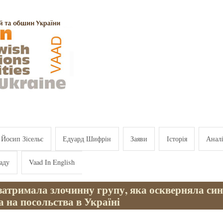
Йосип Зісельс
Едуард Шифрін
Заяви
Історія
Анал
аду
Vaad In English
затримала злочинну групу, яка оскверняла син
 на посольства в Україні