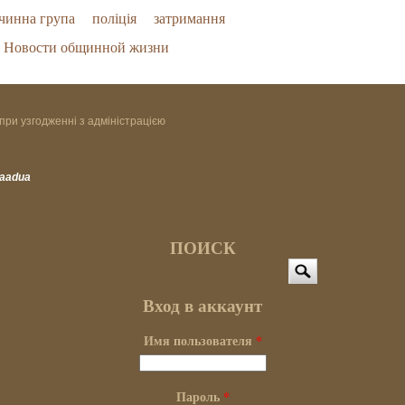
чинна група
поліція
затримання
Новости общинной жизни
при узгодженні з адміністрацією
vaadua
ПОИСК
Поиск
Вход в аккаунт
Имя пользователя
*
Пароль
*