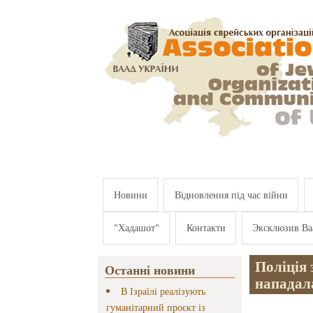
Перейти к основному содержанию
Новини
Відновлення під час війни
"Хадашот"
Контакти
Эксклюзив Ва
Поліція 
Останні новини
нападала
В Ізраїлі реалізують
гуманітарний проєкт із