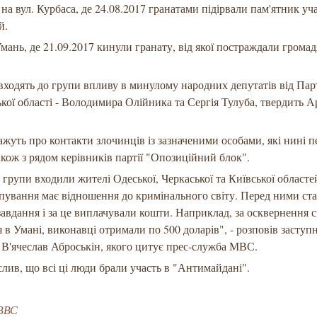
, на вул. Курбаса, де 24.08.2017 гранатами підірвали пам'ятник у
й.
 Умань, де 21.09.2017 кинули гранату, від якої постраждали грома
входять до групи впливу в минулому народних депутатів від Парт
ької області - Володимира Олійника та Сергія Тулуба, твердить А
кажуть про контакти злочинців із зазначеними особами, які нині 
 також з рядом керівників партії "Опозиційний блок".
 групи входили жителі Одеської, Черкаської та Київської областе
пування має відношення до кримінального світу. Перед ними ст
завдання і за це виплачували кошти. Наприклад, за осквернення с
ця в Умані, виконавці отримали по 500 доларів", - розповів засту
 В'ячеслав Аброськін, якого цитує прес-служба МВС.
слив, що всі ці люди брали участь в "Антимайдані".
ВВС