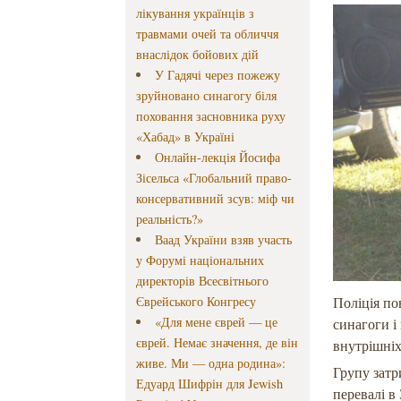
лікування українців з
травмами очей та обличчя
внаслідок бойових дій
У Гадячі через пожежу
зруйновано синагогу біля
поховання засновника руху
«Хабад» в Україні
Онлайн-лекція Йосифа
Зісельса «Глобальний право-
консервативний зсув: міф чи
реальність?»
Ваад України взяв участь
у Форумі національних
директорів Всесвітнього
Єврейського Конгресу
Поліція по
«Для мене єврей — це
синагоги і
єврей. Немає значення, де він
внутрішніх
живе. Ми — одна родина»:
Групу затр
Едуард Шифрін для Jewish
перевалі в