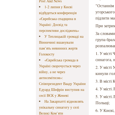
Post And News
"Останнім 
1-2 липня у Києві
угорського
відбудеться конференція
підлити ма
«Єврейська спадщина в
Україні: Досвід та
При затрим
перспективи досліджень»
За словами
У Теплицькій громаді на
група брал
Вінничині вшанували
розпалюван
пам’ять невинних жертв
1. У місті
Голокосту
синагога, 
«Єврейська громада в
Україні скорочується через
2. У місті
війну, а не через
кинули гол
антисемітизм»:
3. В місті
Співпрезидент Вааду України
4. У місті
Едуард Шифрін виступив на
сесії ВЄК у Женеві
5. У місті
На Закарпатті відновлять
Польщі;
унікальну синагогу у селі
6. У Києві
Великі Ком’яти