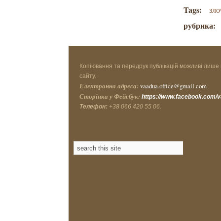
Tags:
зло
рубрика:
Копіювання та передрук публікацій можливі лише 
сайту.
Електронна адреса:
vaadua.office@gmail.com
Сторінка у Фейсбук:
https://www.facebook.com/
Телефон:
+38 066 420 55 06.