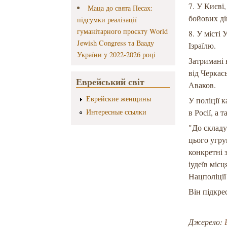
7. У Києві
Маца до свята Песах:
бойових ді
підсумки реалізації
гуманітарного проєкту World
8. У місті
Jewish Congress та Вааду
Ізраїлю.
України у 2022-2026 році
Затримані 
від Черкас
Еврейський світ
Аваков.
Еврейские женщины
У поліції 
Интересные ссылки
в Росії, а
"До складу
цього угру
конкретні 
іудеїв міс
Нацполіції
Він підкре
Джерело: