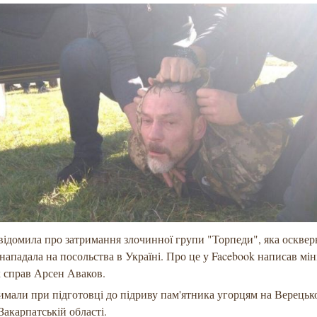
відомила про затримання злочинної групи "Торпеди", яка осквер
 нападала на посольства в Україні. Про це у Facebook написав мін
 справ Арсен Аваков.
имали при підготовці до підриву пам'ятника угорцям на Верець
 Закарпатській області.