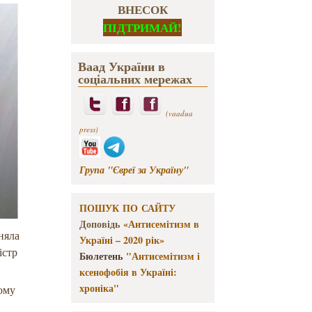
ВНЕСОК
ПІДТРИМАЙ!
Ваад України в
соціальних мережах
(vaadua
press)
Група "Євреї за Україну"
ПОШУК ПО САЙТУ
Доповідь
«Антисемітизм в
няла
Україні – 2020 рік»
істр
Бюлетень
"Антисемітизм і
ксенофобія в Україні:
хроніка"
кому