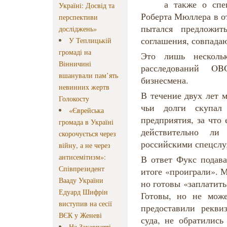
а также о спецра
Україні: Досвід та
Роберта Мюллера в о
перспективи
пытался предложи
досліджень»
соглашения, совпада
У Теплицькій
громаді на
Это лишь несколь
Вінничині
расследований O
вшанували пам’ять
бизнесмена.
невинних жертв
В течение двух лет 
Голокосту
чьи долги скупал
«Єврейська
предприятия, за что 
громада в Україні
действительно л
скорочується через
российскими спецсл
війну, а не через
антисемітизм»:
В ответ Фукс подава
Співпрезидент
итоге «проиграли». 
Вааду України
но готовы «заплатить
Едуард Шифрін
Готовы, но не мож
виступив на сесії
предоставили рекв
ВЄК у Женеві
суда, не обратились
На Закарпатті