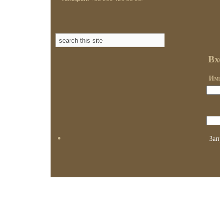
Вх
Имя
Зап