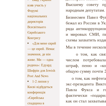
Высшему совету пр
взяв участь у
народным депутатам.
Форумі
національних
Бизнесмен Павел Фук
директорів
бежал из России в У
Всесвітнього
ряда антикоррупцио
Єврейського
и мировых СМИ, пы
Конгресу
схемы захватить из
«Для мене єврей
Мы в течение несколь
— це єврей. Немає
о том, как связа
значення, де він
числом потребовал
живе. Ми — одна
штраф, пеню и «ко
родина»: Едуард
Шифрін для Jewish
общую сумму почти 2
Post And News
о том, как нефтегаз
1-2 липня у
экс-президента Викт
Києві відбудеться
Павла Фукса и го
конференція
фактически «подари
«Єврейська
как он стал захватыва
спадщина в