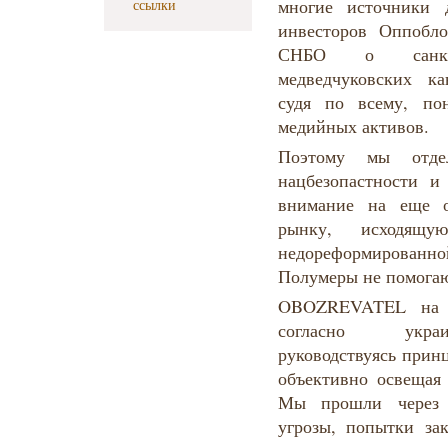
многие источники 
ссылки
инвесторов Оппобло
СНБО о санкци
медведчуковских ка
судя по всему, по
медийных активов.
Поэтому мы отде
нацбезопастности и
внимание на еще о
рынку, исходя
недореформированн
Полумеры не помогаю
OBOZREVATEL на п
согласно украин
руководствуясь прин
объективно освещая
Мы прошли через р
угрозы, попытки за