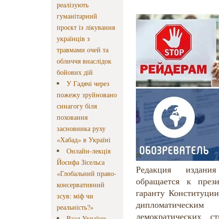
реалізують
гуманітарний
проєкт із лікування
українців з
травмами очей та
обличчя внаслідок
бойових дій
У Гадячі через
пожежу зруйновано
синагогу біля
поховання
засновника руху
«Хабад» в Україні
Онлайн-лекція
Йосифа Зісельса
Редакция издан
«Глобальний право-
обращается к през
консервативний
гаранту Конституции
зсув: міф чи
дипломатическ
реальність?»
демократических 
Ваад України