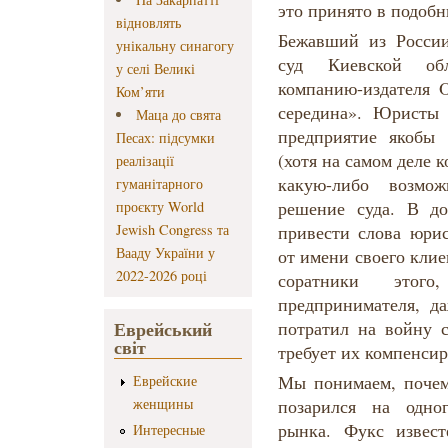
это принято в подобн
відновлять
Бежавший из России
унікальну синагогу
суд Киевской обл
у селі Великі
компанию-издателя
Ком’яти
середина». Юристы 
Маца до свята
предприятие якобы 
Песах: підсумки
(хотя на самом деле 
реалізації
какую-либо возмож
гуманітарного
решение суда. В до
проєкту World
Jewish Congress та
привести слова юри
Вааду України у
от имени своего клие
2022-2026 році
соратники этого
предпринимателя, д
Еврейський
потратил на войну
світ
требует их компенсир
Мы понимаем, почем
Еврейские
женщины
позарился на одно
рынка. Фукс извес
Интересные