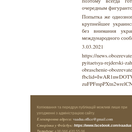
поэтому всегда го
очередным фигуранто
Попытка же одиозног
крупнейшее украинс
без внимания укра
международного сооб
3.03.2021
https://news.obozrevate
pyitaetsya-rejderski-za
obraschenie-obozrevat
fbclid=IwAR1nwDOTV
zuFPFmpPXtn2wrelCN
Копіювання та передрук публікацій можливі лише при
узгодженні з адміністрацією сайту.
Електронна адреса:
vaadua.office@gmail.com
Сторінка у Фейсбук:
https://www.facebook.com/vaadua
Телефон:
+38 066 420 55 06.