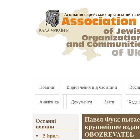
Перейти к основному содержанию
Новини
Відновлення під час війни
Йосип
Аналітика
Документи
Звіти
"Хада
Павел Фукс пытае
Останні
крупнейшее издан
новини
OBOZREVATEL
В Ізраїлі